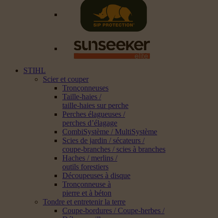
STIHL
Scier et couper
Tronçonneuses
Taille-haies /
taille-haies sur perche
Perches élagueuses /
perches d’élagage
CombiSystème / MultiSystème
Scies de jardin / sécateurs /
coupe-branches / scies à branches
Haches / merlins /
outils forestiers
Découpeuses à disque
Tronçonneuse à
pierre et à béton
Tondre et entretenir la terre
Coupe-bordures / Coupe-herbes /