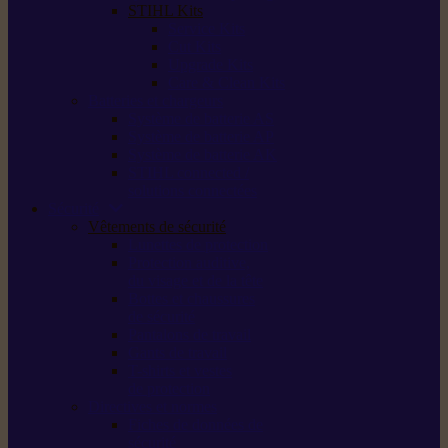
STIHL Kits
Service Kits
Cut Kits
Upgrade Kits
Care & Clean Kits
Batteries et chargeurs
Système de batterie AS
Système de batterie AP
Système de batterie AK
STIHL connected /
solutions connectées
Sécurité
Vêtements de sécurité
Lunettes de protection
Protection auditive,
du visage et de la tête
Bottes et chaussures
de sécurité
Pantalons de travail
Gants de travail
T-shirts et vestes
de protection
Directives et normes
Fiches de données de
sécurité