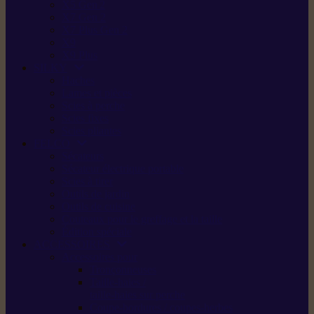
X5 Gen 2
X7 Gen 2
X7 Plus Gen 2
X9
X9 Plus
SILKY
Haches
Lames et pièces
Scies à perche
Scies fixes
Scies pliantes
FELCO
Sécateurs
Sécateur électrique portable
Scies à tirer
Outils de jardin
Outils de cuisine
Couteaux pour le greffage et la taille
Édition spéciale
ACCESSOIRES
Accessoires pour
Tronçonneuses
Taille-haies /
taille-haies sur perche
Coupe-bordures / coupes-herbes