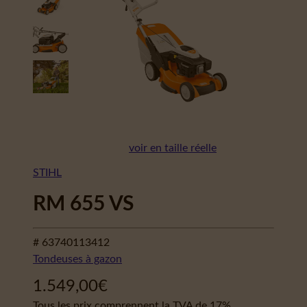
voir en taille réelle
STIHL
RM 655 VS
# 63740113412
Tondeuses à gazon
1.549,00
€
Tous les prix comprennent la TVA de 17%.