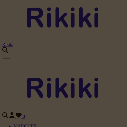
Rikiki
0
MARQUES