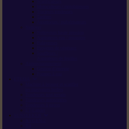
Scarificateurs
Motoculteurs / motobineuses
Tracteurs tondeuses
Tarières
Atomiseurs / pulvérisateurs
Nettoyer
Nettoyeurs haute pression
Aspirateurs eau / poussière
Balayeuses
Broyeurs de végétaux
Souffleurs /
Aspirateurs de feuilles
Approvisionnement
Gestion d’énergie
Pompes à eau
ETESIA
Machine à brosser et scarifier
les mauvaises herbes
Tondeuses tout-terrain
Tondeuses autoportées
Tondeuses à gazon
ET-Lander
SUNSEEKER
X3 GEN-2
X4