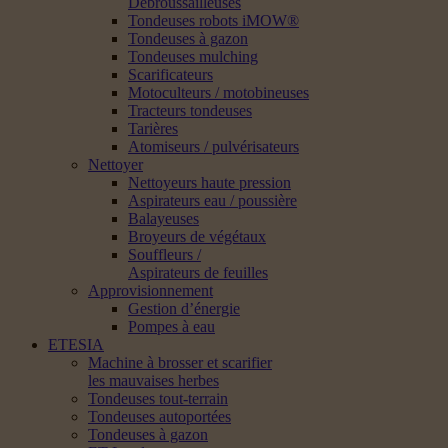
Débroussailleuses
Tondeuses robots iMOW®
Tondeuses à gazon
Tondeuses mulching
Scarificateurs
Motoculteurs / motobineuses
Tracteurs tondeuses
Tarières
Atomiseurs / pulvérisateurs
Nettoyer
Nettoyeurs haute pression
Aspirateurs eau / poussière
Balayeuses
Broyeurs de végétaux
Souffleurs /
Aspirateurs de feuilles
Approvisionnement
Gestion d’énergie
Pompes à eau
ETESIA
Machine à brosser et scarifier
les mauvaises herbes
Tondeuses tout-terrain
Tondeuses autoportées
Tondeuses à gazon