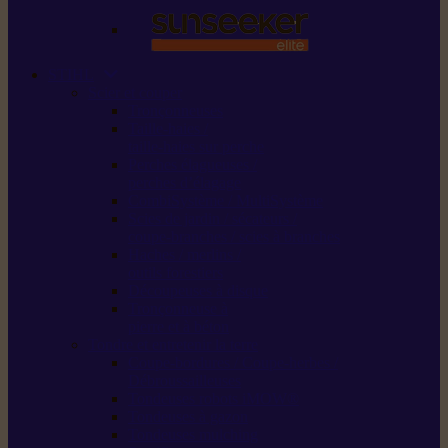
STIHL
Scier et couper
Tronçonneuses
Taille-haies /
taille-haies sur perche
Perches élagueuses /
perches d’élagage
CombiSystème / MultiSystème
Scies de jardin / sécateurs /
coupe-branches / scies à branches
Haches / merlins /
outils forestiers
Découpeuses à disque
Tronçonneuse à
pierre et à béton
Tondre et entretenir la terre
Coupe-bordures / Coupe-herbes /
Débroussailleuses
Tondeuses robots iMOW®
Tondeuses à gazon
Tondeuses mulching