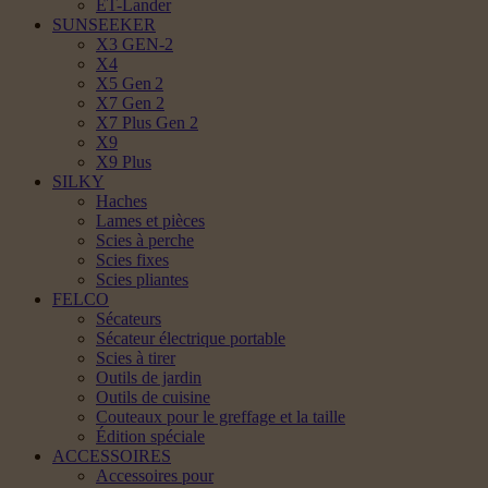
ET-Lander
SUNSEEKER
X3 GEN-2
X4
X5 Gen 2
X7 Gen 2
X7 Plus Gen 2
X9
X9 Plus
SILKY
Haches
Lames et pièces
Scies à perche
Scies fixes
Scies pliantes
FELCO
Sécateurs
Sécateur électrique portable
Scies à tirer
Outils de jardin
Outils de cuisine
Couteaux pour le greffage et la taille
Édition spéciale
ACCESSOIRES
Accessoires pour