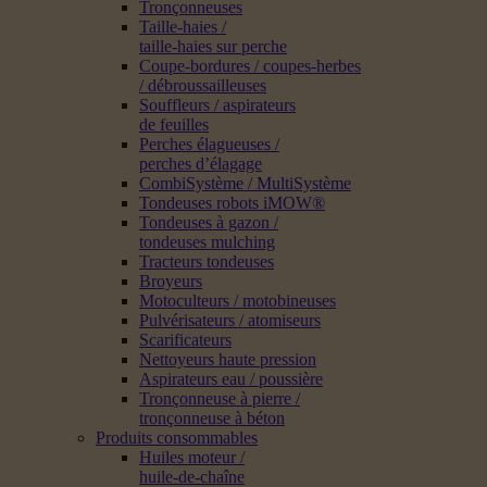
Tronçonneuses
Taille-haies /
taille-haies sur perche
Coupe-bordures / coupes-herbes
/ débroussailleuses
Souffleurs / aspirateurs
de feuilles
Perches élagueuses /
perches d’élagage
CombiSystème / MultiSystème
Tondeuses robots iMOW®
Tondeuses à gazon /
tondeuses mulching
Tracteurs tondeuses
Broyeurs
Motoculteurs / motobineuses
Pulvérisateurs / atomiseurs
Scarificateurs
Nettoyeurs haute pression
Aspirateurs eau / poussière
Tronçonneuse à pierre /
tronçonneuse à béton
Produits consommables
Huiles moteur /
huile-de-chaîne