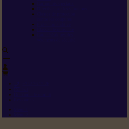
Carburants spéciaux
Directives sur les vibrations
Classes de protection
contre les coupures
Protection auditive
Classes de poussière
Caractéristiques des
vêtements de sécurité
0
+352 26 15 26
Contact
Demande de produit
Ressources
Menu 1
Menu 2