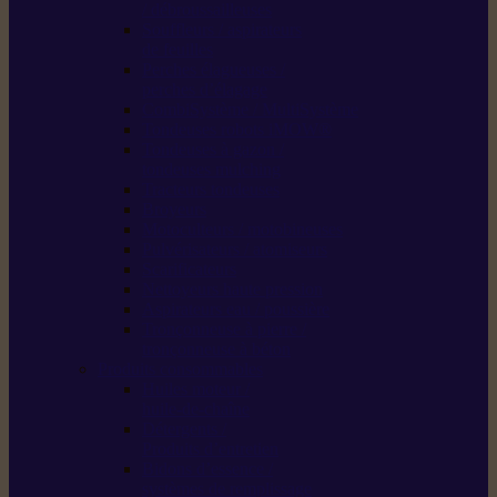
/ débroussailleuses
Souffleurs / aspirateurs
de feuilles
Perches élagueuses /
perches d’élagage
CombiSystème / MultiSystème
Tondeuses robots iMOW®
Tondeuses à gazon /
tondeuses mulching
Tracteurs tondeuses
Broyeurs
Motoculteurs / motobineuses
Pulvérisateurs / atomiseurs
Scarificateurs
Nettoyeurs haute pression
Aspirateurs eau / poussière
Tronçonneuse à pierre /
tronçonneuse à béton
Produits consommables
Huiles moteur /
huile-de-chaîne
Détergents /
Produits d’entretien
Bidons d’essence /
systèmes de remplissage