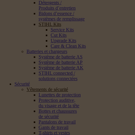
Détergents /
Produits d’entretien
Bidons d’essence /
systèmes de remplissage
STIHL Kits
Service Kits
Cut Kits
Upgrade Kits
Care & Clean Kits
Batteries et chargeurs
Système de batterie AS
Système de batterie AP
Système de batterie AK
STIHL connected /
solutions connectées
Sécurité
Vêtements de sécurité
Lunettes de protection
Protection auditive,
du visage et de la tête
Bottes et chaussures
de sécurité
Pantalons de travail
Gants de travail
T-shirts et vestes