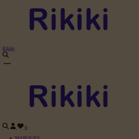
Rikiki
0
MARQUES