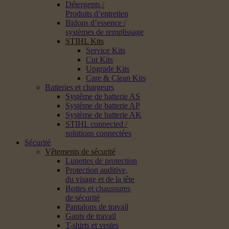
Détergents /
Produits d’entretien
Bidons d’essence /
systèmes de remplissage
STIHL Kits
Service Kits
Cut Kits
Upgrade Kits
Care & Clean Kits
Batteries et chargeurs
Système de batterie AS
Système de batterie AP
Système de batterie AK
STIHL connected /
solutions connectées
Sécurité
Vêtements de sécurité
Lunettes de protection
Protection auditive,
du visage et de la tête
Bottes et chaussures
de sécurité
Pantalons de travail
Gants de travail
T-shirts et vestes