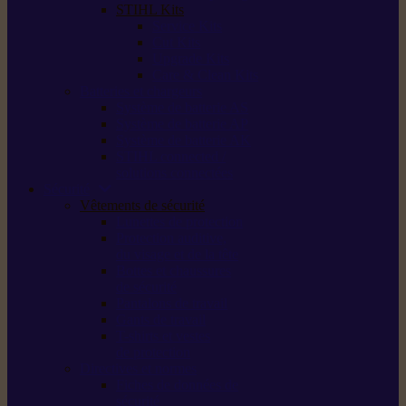
STIHL Kits
Service Kits
Cut Kits
Upgrade Kits
Care & Clean Kits
Batteries et chargeurs
Système de batterie AS
Système de batterie AP
Système de batterie AK
STIHL connected /
solutions connectées
Sécurité
Vêtements de sécurité
Lunettes de protection
Protection auditive,
du visage et de la tête
Bottes et chaussures
de sécurité
Pantalons de travail
Gants de travail
T-shirts et vestes
de protection
Directives et normes
Fiches de données de
sécurité