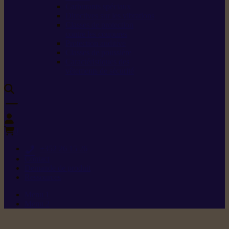
Carburants spéciaux
Directives sur les vibrations
Classes de protection
contre les coupures
Protection auditive
Classes de poussière
Caractéristiques des
vêtements de sécurité
0
+352 26 15 26
Contact
Demande de produit
Ressources
Menu 1
Menu 2