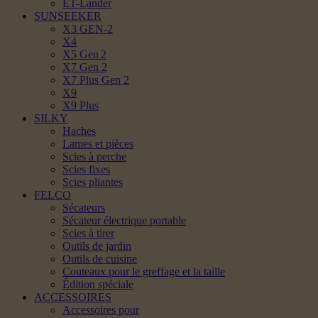
ET-Lander
SUNSEEKER
X3 GEN-2
X4
X5 Gen 2
X7 Gen 2
X7 Plus Gen 2
X9
X9 Plus
SILKY
Haches
Lames et pièces
Scies à perche
Scies fixes
Scies pliantes
FELCO
Sécateurs
Sécateur électrique portable
Scies à tirer
Outils de jardin
Outils de cuisine
Couteaux pour le greffage et la taille
Édition spéciale
ACCESSOIRES
Accessoires pour