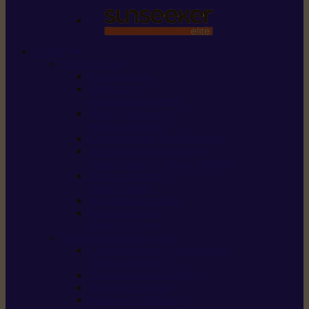
STIHL
Scier et couper
Tronçonneuses
Taille-haies /
taille-haies sur perche
Perches élagueuses /
perches d’élagage
CombiSystème / MultiSystème
Scies de jardin / sécateurs /
coupe-branches / scies à branches
Haches / merlins /
outils forestiers
Découpeuses à disque
Tronçonneuse à
pierre et à béton
Tondre et entretenir la terre
Coupe-bordures / Coupe-herbes /
Débroussailleuses
Tondeuses robots iMOW®
Tondeuses à gazon
Tondeuses mulching