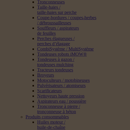
Tronçonneuses
Taille-haies /
taille-haies sur perche
Coupe-bordures / coupes-herbes
/ débroussailleuses
Souffleurs / aspirateurs
de feuilles
Perches élagueuses /
perches d’élagage
CombiSystème / MultiSystème
Tondeuses robots iMOW®
Tondeuses à gazon /
tondeuses mulching
Tracteurs tondeuses
Broyeurs
Motoculteurs / motobineuses
Pulvérisateurs / atomiseurs
Scarificateurs
Nettoyeurs haute pression
Aspirateurs eau / poussière
Tronçonneuse à pierre /
tronçonneuse à béton
Produits consommables
Huiles moteur /
huile-de-chaîne