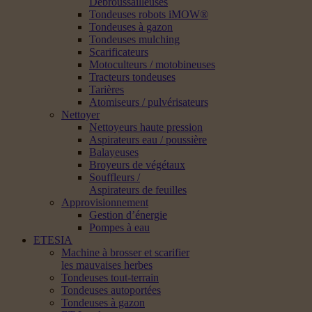
Débroussailleuses
Tondeuses robots iMOW®
Tondeuses à gazon
Tondeuses mulching
Scarificateurs
Motoculteurs / motobineuses
Tracteurs tondeuses
Tarières
Atomiseurs / pulvérisateurs
Nettoyer
Nettoyeurs haute pression
Aspirateurs eau / poussière
Balayeuses
Broyeurs de végétaux
Souffleurs /
Aspirateurs de feuilles
Approvisionnement
Gestion d’énergie
Pompes à eau
ETESIA
Machine à brosser et scarifier
les mauvaises herbes
Tondeuses tout-terrain
Tondeuses autoportées
Tondeuses à gazon