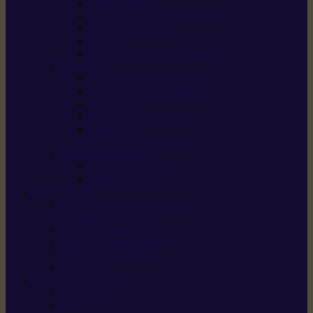
Scarificateurs
Motoculteurs / motobineuses
Tracteurs tondeuses
Tarières
Atomiseurs / pulvérisateurs
Nettoyer
Nettoyeurs haute pression
Aspirateurs eau / poussière
Balayeuses
Broyeurs de végétaux
Souffleurs /
Aspirateurs de feuilles
Approvisionnement
Gestion d’énergie
Pompes à eau
ETESIA
Machine à brosser et scarifier
les mauvaises herbes
Tondeuses tout-terrain
Tondeuses autoportées
Tondeuses à gazon
ET-Lander
SUNSEEKER
X3 GEN-2
X4