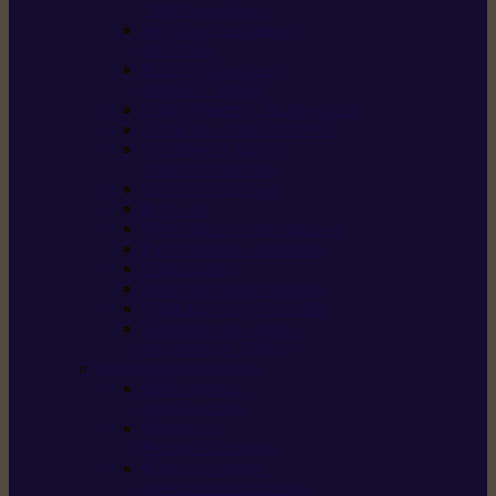
/ débroussailleuses
Souffleurs / aspirateurs
de feuilles
Perches élagueuses /
perches d’élagage
CombiSystème / MultiSystème
Tondeuses robots iMOW®
Tondeuses à gazon /
tondeuses mulching
Tracteurs tondeuses
Broyeurs
Motoculteurs / motobineuses
Pulvérisateurs / atomiseurs
Scarificateurs
Nettoyeurs haute pression
Aspirateurs eau / poussière
Tronçonneuse à pierre /
tronçonneuse à béton
Produits consommables
Huiles moteur /
huile-de-chaîne
Détergents /
Produits d’entretien
Bidons d’essence /
systèmes de remplissage