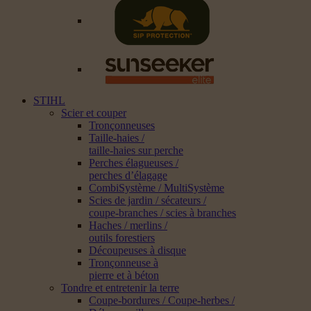
STIHL
Scier et couper
Tronçonneuses
Taille-haies /
taille-haies sur perche
Perches élagueuses /
perches d’élagage
CombiSystème / MultiSystème
Scies de jardin / sécateurs /
coupe-branches / scies à branches
Haches / merlins /
outils forestiers
Découpeuses à disque
Tronçonneuse à
pierre et à béton
Tondre et entretenir la terre
Coupe-bordures / Coupe-herbes /