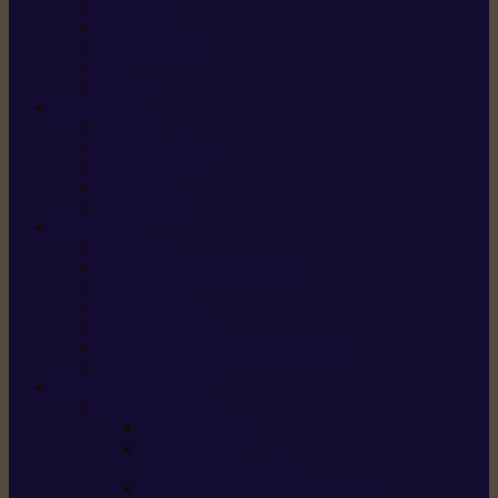
X5 Gen 2
X7 Gen 2
X7 Plus Gen 2
X9
X9 Plus
SILKY
Haches
Lames et pièces
Scies à perche
Scies fixes
Scies pliantes
FELCO
Sécateurs
Sécateur électrique portable
Scies à tirer
Outils de jardin
Outils de cuisine
Couteaux pour le greffage et la taille
Édition spéciale
ACCESSOIRES
Accessoires pour
Tronçonneuses
Taille-haies /
taille-haies sur perche
Coupe-bordures / coupes-herbes