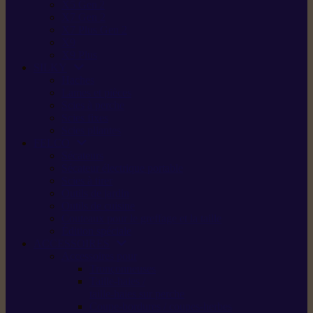
X5 Gen 2
X7 Gen 2
X7 Plus Gen 2
X9
X9 Plus
SILKY
Haches
Lames et pièces
Scies à perche
Scies fixes
Scies pliantes
FELCO
Sécateurs
Sécateur électrique portable
Scies à tirer
Outils de jardin
Outils de cuisine
Couteaux pour le greffage et la taille
Édition spéciale
ACCESSOIRES
Accessoires pour
Tronçonneuses
Taille-haies /
taille-haies sur perche
Coupe-bordures / coupes-herbes