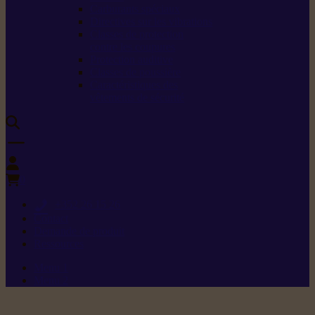
Carburants spéciaux
Directives sur les vibrations
Classes de protection
contre les coupures
Protection auditive
Classes de poussière
Caractéristiques des
vêtements de sécurité
0
+352 26 15 26
Contact
Demande de produit
Ressources
Menu 1
Menu 2