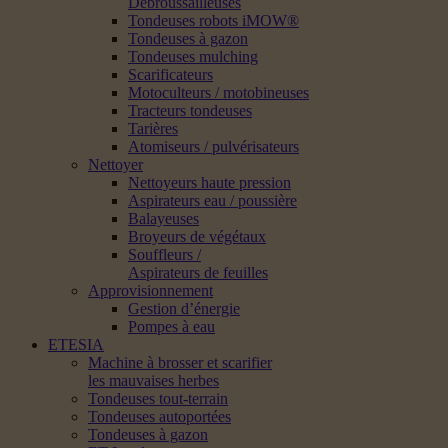
Débroussailleuses
Tondeuses robots iMOW®
Tondeuses à gazon
Tondeuses mulching
Scarificateurs
Motoculteurs / motobineuses
Tracteurs tondeuses
Tarières
Atomiseurs / pulvérisateurs
Nettoyer
Nettoyeurs haute pression
Aspirateurs eau / poussière
Balayeuses
Broyeurs de végétaux
Souffleurs /
Aspirateurs de feuilles
Approvisionnement
Gestion d’énergie
Pompes à eau
ETESIA
Machine à brosser et scarifier
les mauvaises herbes
Tondeuses tout-terrain
Tondeuses autoportées
Tondeuses à gazon