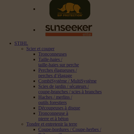
STIHL
Scier et couper
Tronçonneuses
Taille-haies /
taille-haies sur perche
Perches élagueuses /
perches d’élagage
CombiSystème / MultiSystème
Scies de jardin / sécateurs /
coupe-branches / scies à branches
Haches / merlins /
outils forestiers
Découpeuses à disque
Tronçonneuse à
pierre et à béton
Tondre et entretenir la terre
Coupe-bordures / Coupe-herbes /