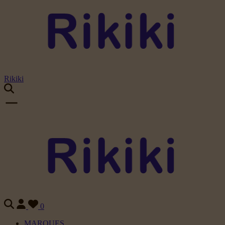
Rikiki
0
MARQUES