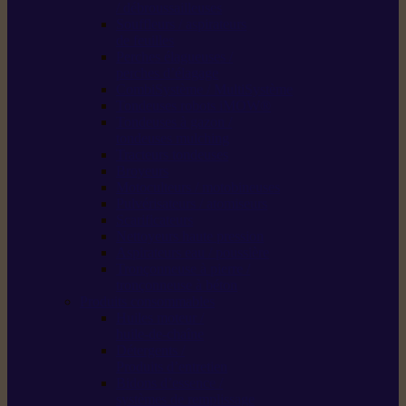
/ débroussailleuses
Souffleurs / aspirateurs
de feuilles
Perches élagueuses /
perches d’élagage
CombiSystème / MultiSystème
Tondeuses robots iMOW®
Tondeuses à gazon /
tondeuses mulching
Tracteurs tondeuses
Broyeurs
Motoculteurs / motobineuses
Pulvérisateurs / atomiseurs
Scarificateurs
Nettoyeurs haute pression
Aspirateurs eau / poussière
Tronçonneuse à pierre /
tronçonneuse à béton
Produits consommables
Huiles moteur /
huile-de-chaîne
Détergents /
Produits d’entretien
Bidons d’essence /
systèmes de remplissage