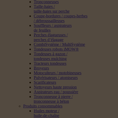
Tronçonneuses
Taille-haies /
taille-haies sur perche
Coupe-bordures / coupes-herbes
/ débroussailleuses
Souffleurs / aspirateurs
de feuilles
Perches élagueuses /
perches d’élagage
CombiSystème / MultiSystème
Tondeuses robots iMOW®
Tondeuses à gazon /
tondeuses mulching
Tracteurs tondeuses
Broyeurs
Motoculteurs / motobineuses
Pulvérisateurs / atomiseurs
Scarificateurs
Nettoyeurs haute pression
Aspirateurs eau / poussière
Tronçonneuse à pierre /
tronçonneuse à béton
Produits consommables
Huiles moteur /
huile-de-chaîne