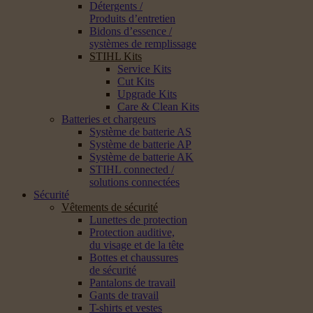
Détergents /
Produits d’entretien
Bidons d’essence /
systèmes de remplissage
STIHL Kits
Service Kits
Cut Kits
Upgrade Kits
Care & Clean Kits
Batteries et chargeurs
Système de batterie AS
Système de batterie AP
Système de batterie AK
STIHL connected /
solutions connectées
Sécurité
Vêtements de sécurité
Lunettes de protection
Protection auditive,
du visage et de la tête
Bottes et chaussures
de sécurité
Pantalons de travail
Gants de travail
T-shirts et vestes