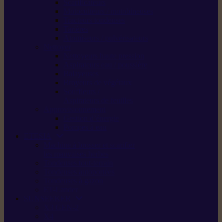
Scarificateurs
Motoculteurs / motobineuses
Tracteurs tondeuses
Tarières
Atomiseurs / pulvérisateurs
Nettoyer
Nettoyeurs haute pression
Aspirateurs eau / poussière
Balayeuses
Broyeurs de végétaux
Souffleurs /
Aspirateurs de feuilles
Approvisionnement
Gestion d’énergie
Pompes à eau
ETESIA
Machine à brosser et scarifier
les mauvaises herbes
Tondeuses tout-terrain
Tondeuses autoportées
Tondeuses à gazon
ET-Lander
SUNSEEKER
X3 GEN-2
X4