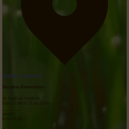
obtenir un itinéraire
Horaires d'ouverture:
du lundi au vendredi
8:00-12:00 et 13:00-18:00
________
samedi
8:00-18:00