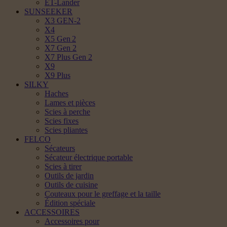
ET-Lander
SUNSEEKER
X3 GEN-2
X4
X5 Gen 2
X7 Gen 2
X7 Plus Gen 2
X9
X9 Plus
SILKY
Haches
Lames et pièces
Scies à perche
Scies fixes
Scies pliantes
FELCO
Sécateurs
Sécateur électrique portable
Scies à tirer
Outils de jardin
Outils de cuisine
Couteaux pour le greffage et la taille
Édition spéciale
ACCESSOIRES
Accessoires pour