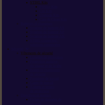
STIHL Kits
Service Kits
Cut Kits
Upgrade Kits
Care & Clean Kits
Batteries et chargeurs
Système de batterie AS
Système de batterie AP
Système de batterie AK
STIHL connected /
solutions connectées
Sécurité
Vêtements de sécurité
Lunettes de protection
Protection auditive,
du visage et de la tête
Bottes et chaussures
de sécurité
Pantalons de travail
Gants de travail
T-shirts et vestes
de protection
Directives et normes
Fiches de données de
sécurité