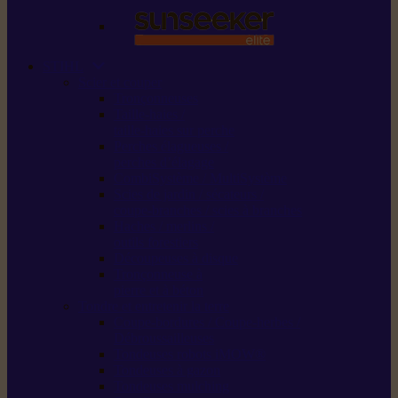
STIHL
Scier et couper
Tronçonneuses
Taille-haies /
taille-haies sur perche
Perches élagueuses /
perches d’élagage
CombiSystème / MultiSystème
Scies de jardin / sécateurs /
coupe-branches / scies à branches
Haches / merlins /
outils forestiers
Découpeuses à disque
Tronçonneuse à
pierre et à béton
Tondre et entretenir la terre
Coupe-bordures / Coupe-herbes /
Débroussailleuses
Tondeuses robots iMOW®
Tondeuses à gazon
Tondeuses mulching