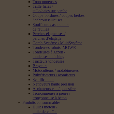
Tronçonneuses
Taille-haies /
taille-haies sur perche
Coupe-bordures / coupes-herbes
/ débroussailleuses
Souffleurs / aspirateurs
de feuilles
Perches élagueuses /
perches d’élagage
CombiSystème / MultiSystème
Tondeuses robots iMOW®
Tondeuses à gazon /
tondeuses mulching
Tracteurs tondeuses
Broyeurs
Motoculteurs / motobineuses
Pulvérisateurs / atomiseurs
Scarificateurs
Nettoyeurs haute pression
Aspirateurs eau / poussière
Tronçonneuse à pierre /
tronçonneuse à béton
Produits consommables
Huiles moteur /
huile-de-chaîne