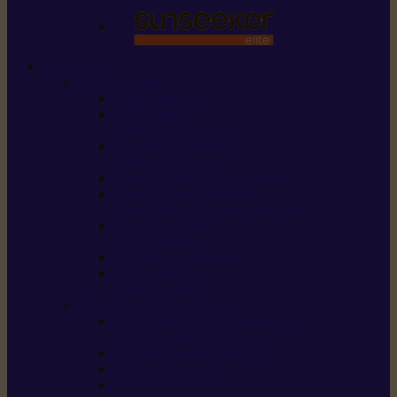
STIHL
Scier et couper
Tronçonneuses
Taille-haies /
taille-haies sur perche
Perches élagueuses /
perches d’élagage
CombiSystème / MultiSystème
Scies de jardin / sécateurs /
coupe-branches / scies à branches
Haches / merlins /
outils forestiers
Découpeuses à disque
Tronçonneuse à
pierre et à béton
Tondre et entretenir la terre
Coupe-bordures / Coupe-herbes /
Débroussailleuses
Tondeuses robots iMOW®
Tondeuses à gazon
Tondeuses mulching