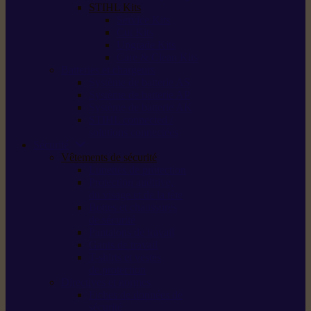
STIHL Kits
Service Kits
Cut Kits
Upgrade Kits
Care & Clean Kits
Batteries et chargeurs
Système de batterie AS
Système de batterie AP
Système de batterie AK
STIHL connected /
solutions connectées
Sécurité
Vêtements de sécurité
Lunettes de protection
Protection auditive,
du visage et de la tête
Bottes et chaussures
de sécurité
Pantalons de travail
Gants de travail
T-shirts et vestes
de protection
Directives et normes
Fiches de données de
sécurité