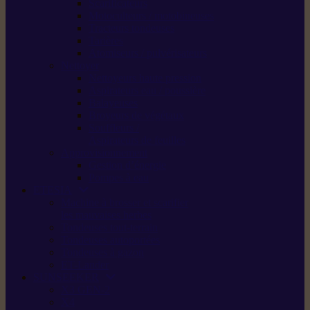
Scarificateurs
Motoculteurs / motobineuses
Tracteurs tondeuses
Tarières
Atomiseurs / pulvérisateurs
Nettoyer
Nettoyeurs haute pression
Aspirateurs eau / poussière
Balayeuses
Broyeurs de végétaux
Souffleurs /
Aspirateurs de feuilles
Approvisionnement
Gestion d’énergie
Pompes à eau
ETESIA
Machine à brosser et scarifier
les mauvaises herbes
Tondeuses tout-terrain
Tondeuses autoportées
Tondeuses à gazon
ET-Lander
SUNSEEKER
X3 GEN-2
X4