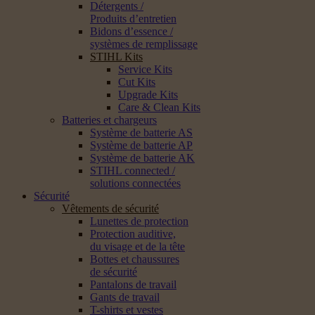
Détergents /
Produits d’entretien
Bidons d’essence /
systèmes de remplissage
STIHL Kits
Service Kits
Cut Kits
Upgrade Kits
Care & Clean Kits
Batteries et chargeurs
Système de batterie AS
Système de batterie AP
Système de batterie AK
STIHL connected /
solutions connectées
Sécurité
Vêtements de sécurité
Lunettes de protection
Protection auditive,
du visage et de la tête
Bottes et chaussures
de sécurité
Pantalons de travail
Gants de travail
T-shirts et vestes