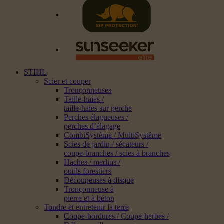
STIHL
Scier et couper
Tronçonneuses
Taille-haies /
taille-haies sur perche
Perches élagueuses /
perches d’élagage
CombiSystème / MultiSystème
Scies de jardin / sécateurs /
coupe-branches / scies à branches
Haches / merlins /
outils forestiers
Découpeuses à disque
Tronçonneuse à
pierre et à béton
Tondre et entretenir la terre
Coupe-bordures / Coupe-herbes /