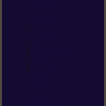
/ débroussailleuses
Souffleurs / aspirateurs
de feuilles
Perches élagueuses /
perches d’élagage
CombiSystème / MultiSystème
Tondeuses robots iMOW®
Tondeuses à gazon /
tondeuses mulching
Tracteurs tondeuses
Broyeurs
Motoculteurs / motobineuses
Pulvérisateurs / atomiseurs
Scarificateurs
Nettoyeurs haute pression
Aspirateurs eau / poussière
Tronçonneuse à pierre /
tronçonneuse à béton
Produits consommables
Huiles moteur /
huile-de-chaîne
Détergents /
Produits d’entretien
Bidons d’essence /
systèmes de remplissage