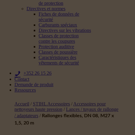
de protection
Directives et normes
Fiches de données de
sécurité
Carburants spéciaux
Directives sur les vibrations
Classes de protection
contre les coupures
Protection auditive
Classes de poussière
Caractéristiques des
vêtements de sécurité
+352 26 15 26
Contact
Demande de produit
Ressources
Accueil
/
STIHL Accessoires
/
Accessoires pour
nettoyeurs haute pression
/
Lances / tuyaux de rallonge
/ adaptateurs
/
Rallonges flexibles, DN 08, M27 x
1,5, 20 m