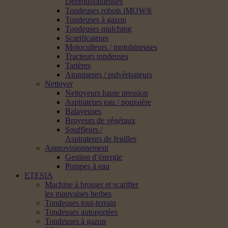
Débroussailleuses
Tondeuses robots iMOW®
Tondeuses à gazon
Tondeuses mulching
Scarificateurs
Motoculteurs / motobineuses
Tracteurs tondeuses
Tarières
Atomiseurs / pulvérisateurs
Nettoyer
Nettoyeurs haute pression
Aspirateurs eau / poussière
Balayeuses
Broyeurs de végétaux
Souffleurs /
Aspirateurs de feuilles
Approvisionnement
Gestion d’énergie
Pompes à eau
ETESIA
Machine à brosser et scarifier
les mauvaises herbes
Tondeuses tout-terrain
Tondeuses autoportées
Tondeuses à gazon