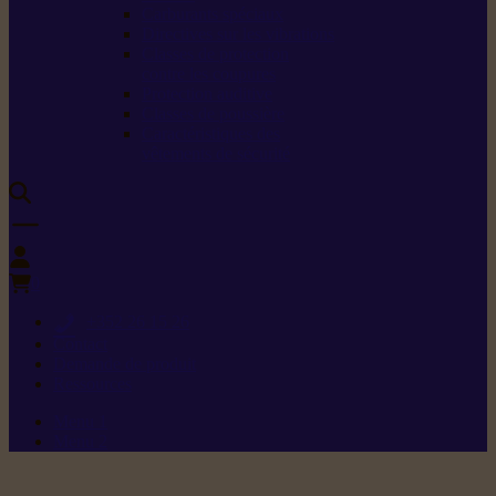
Carburants spéciaux
Directives sur les vibrations
Classes de protection
contre les coupures
Protection auditive
Classes de poussière
Caractéristiques des
vêtements de sécurité
0
+352 26 15 26
Contact
Demande de produit
Ressources
Menu 1
Menu 2