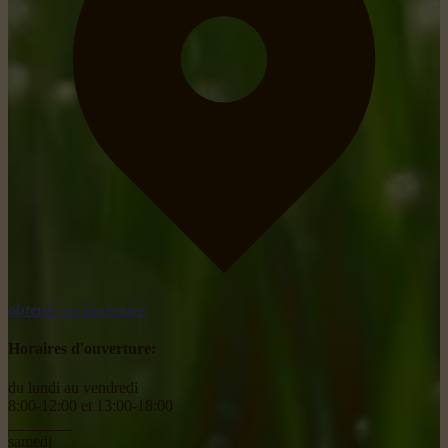
obtenir un itinéraire
Horaires d'ouverture:
du lundi au vendredi
8:00-12:00 et 13:00-18:00
________
samedi