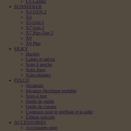
ET-Lander
SUNSEEKER
X3 GEN-2
X4
X5 Gen 2
X7 Gen 2
X7 Plus Gen 2
X9
X9 Plus
SILKY
Haches
Lames et pièces
Scies à perche
Scies fixes
Scies pliantes
FELCO
Sécateurs
Sécateur électrique portable
Scies à tirer
Outils de jardin
Outils de cuisine
Couteaux pour le greffage et la taille
Édition spéciale
ACCESSOIRES
Accessoires pour