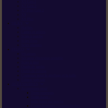
X5 Gen 2
X7 Gen 2
X7 Plus Gen 2
X9
X9 Plus
SILKY
Haches
Lames et pièces
Scies à perche
Scies fixes
Scies pliantes
FELCO
Sécateurs
Sécateur électrique portable
Scies à tirer
Outils de jardin
Outils de cuisine
Couteaux pour le greffage et la taille
Édition spéciale
ACCESSOIRES
Accessoires pour
Tronçonneuses
Taille-haies /
taille-haies sur perche
Coupe-bordures / coupes-herbes