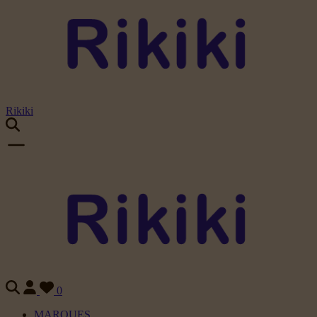
Rikiki
0
MARQUES