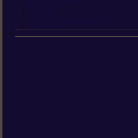
Scies à tirer
Outils de jardin
Outils de cuisine
Couteaux pour le greffage et la taille
Édition spéciale