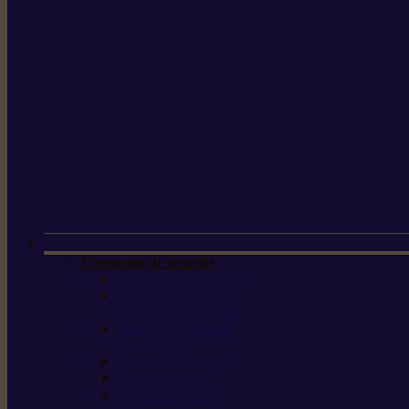
Vêtements de sécurité
Lunettes de protection
Protection auditive,
du visage et de la tête
Bottes et chaussures
de sécurité
Pantalons de travail
Gants de travail
T-shirts et vestes