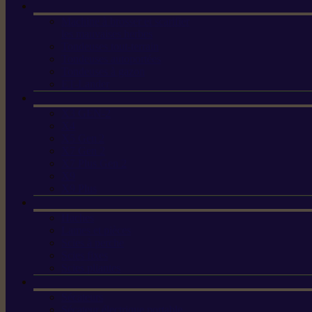
Machine à brosser et scarifier
les mauvaises herbes
Tondeuses tout-terrain
Tondeuses autoportées
Tondeuses à gazon
ET-Lander
X3 GEN-2
X4
X5 Gen 2
X7 Gen 2
X7 Plus Gen 2
X9
X9 Plus
Haches
Lames et pièces
Scies à perche
Scies fixes
Scies pliantes
Sécateurs
Sécateur électrique portable