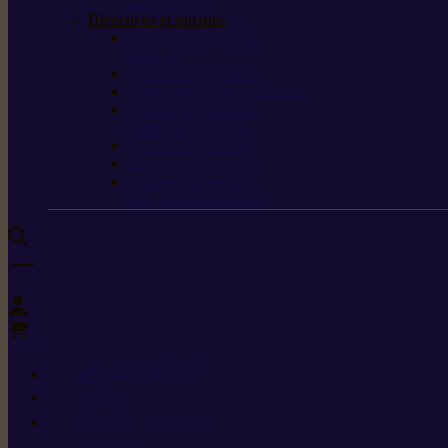
de protection
Directives et normes
Fiches de données de
sécurité
Carburants spéciaux
Directives sur les vibrations
Classes de protection
contre les coupures
Protection auditive
Classes de poussière
Caractéristiques des
vêtements de sécurité
0
+352 26 15 26
Contact
Demande de produit