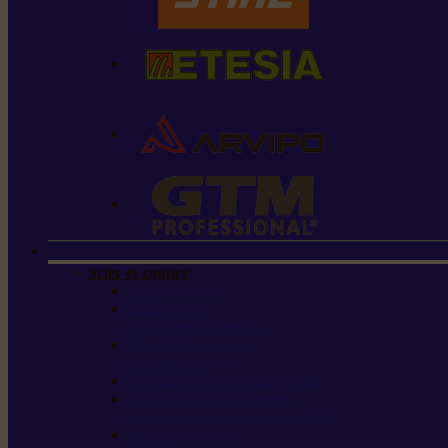
Scier et couper
Tronçonneuses
Taille-haies /
taille-haies sur perche
Perches élagueuses /
perches d’élagage
CombiSystème / MultiSystème
Scies de jardin / sécateurs /
coupe-branches / scies à branches
Haches / merlins /