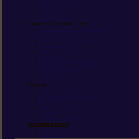
outils forestiers
Découpeuses à disque
Tronçonneuse à
pierre et à béton
Tondre et entretenir la terre
Coupe-bordures / Coupe-herbes /
Débroussailleuses
Tondeuses robots iMOW®
Tondeuses à gazon
Tondeuses mulching
Scarificateurs
Motoculteurs / motobineuses
Tracteurs tondeuses
Tarières
Atomiseurs / pulvérisateurs
Nettoyer
Nettoyeurs haute pression
Aspirateurs eau / poussière
Balayeuses
Broyeurs de végétaux
Souffleurs /
Aspirateurs de feuilles
Approvisionnement
Gestion d’énergie
Pompes à eau