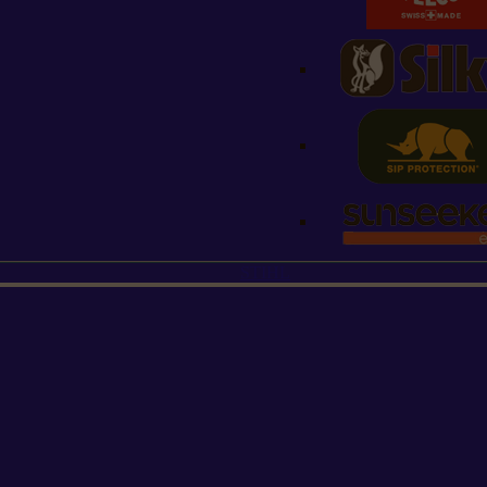
STIHL