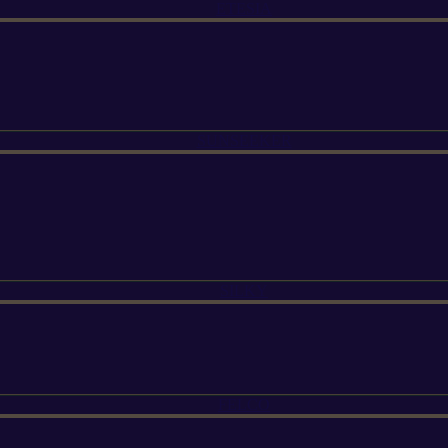
ETESIA
SUNSEEKER
SILKY
FELCO