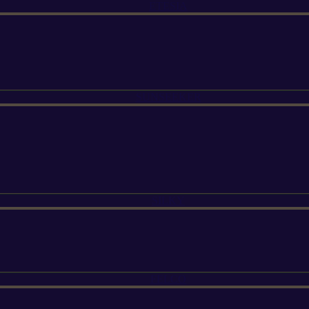
ETESIA
SUNSEEKER
SILKY
FELCO