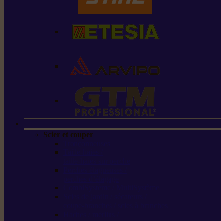
Scier et couper
Tronçonneuses
Taille-haies /
taille-haies sur perche
Perches élagueuses /
perches d’élagage
CombiSystème / MultiSystème
Scies de jardin / sécateurs /
coupe-branches / scies à branches
Haches / merlins /