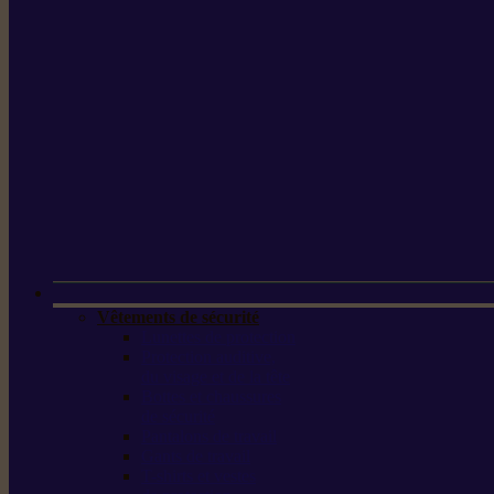
Vêtements de sécurité
Lunettes de protection
Protection auditive,
du visage et de la tête
Bottes et chaussures
de sécurité
Pantalons de travail
Gants de travail
T-shirts et vestes