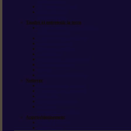
outils forestiers
Découpeuses à disque
Tronçonneuse à
pierre et à béton
Tondre et entretenir la terre
Coupe-bordures / Coupe-herbes /
Débroussailleuses
Tondeuses robots iMOW®
Tondeuses à gazon
Tondeuses mulching
Scarificateurs
Motoculteurs / motobineuses
Tracteurs tondeuses
Tarières
Atomiseurs / pulvérisateurs
Nettoyer
Nettoyeurs haute pression
Aspirateurs eau / poussière
Balayeuses
Broyeurs de végétaux
Souffleurs /
Aspirateurs de feuilles
Approvisionnement
Gestion d’énergie
Pompes à eau