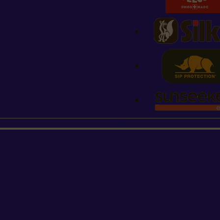
STIHL