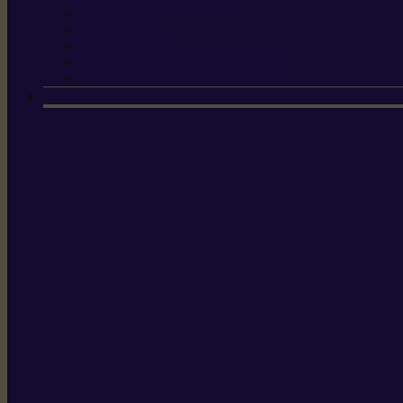
Scies à tirer
Outils de jardin
Outils de cuisine
Couteaux pour le greffage et la taille
Édition spéciale