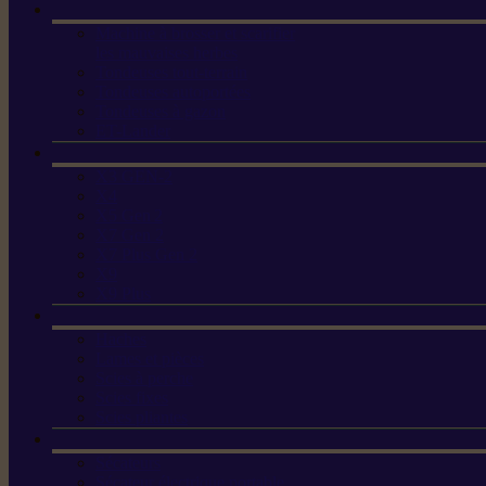
Machine à brosser et scarifier
les mauvaises herbes
Tondeuses tout-terrain
Tondeuses autoportées
Tondeuses à gazon
ET-Lander
X3 GEN-2
X4
X5 Gen 2
X7 Gen 2
X7 Plus Gen 2
X9
X9 Plus
Haches
Lames et pièces
Scies à perche
Scies fixes
Scies pliantes
Sécateurs
Sécateur électrique portable