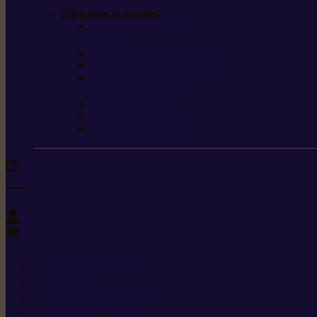
de protection
Directives et normes
Fiches de données de
sécurité
Carburants spéciaux
Directives sur les vibrations
Classes de protection
contre les coupures
Protection auditive
Classes de poussière
Caractéristiques des
vêtements de sécurité
0
+352 26 15 26
Contact
Demande de produit