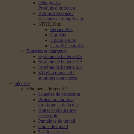
Détergents /
Produits d’entretien
Bidons d’essence /
systèmes de remplissage
STIHL Kits
Service Kits
Cut Kits
Upgrade Kits
Care & Clean Kits
Batteries et chargeurs
Système de batterie AS
Système de batterie AP
Système de batterie AK
STIHL connected /
solutions connectées
Sécurité
Vêtements de sécurité
Lunettes de protection
Protection auditive,
du visage et de la tête
Bottes et chaussures
de sécurité
Pantalons de travail
Gants de travail
T-shirts et vestes