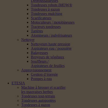
Débroussailleuses
Tondeuses robots iMOW®
Tondeuses à gazon
Tondeuses mulching
Scarificateurs
Motoculteurs / motobineuses
Tracteurs tondeuses
Tarières
Atomiseurs / pulvérisateurs
Nettoyer
Nettoyeurs haute pression
Aspirateurs eau / poussière
Balayeuses
Broyeurs de végétaux
Souffleurs /
Aspirateurs de feuilles
Approvisionnement
Gestion d’énergie
Pompes à eau
ETESIA
Machine à brosser et scarifier
les mauvaises herbes
Tondeuses tout-terrain
Tondeuses autoportées
Tondeuses à gazon