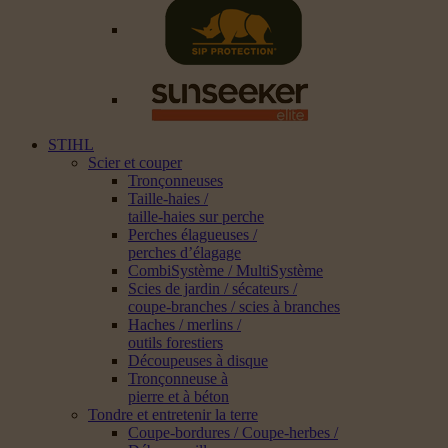
STIHL
Scier et couper
Tronçonneuses
Taille-haies /
taille-haies sur perche
Perches élagueuses /
perches d’élagage
CombiSystème / MultiSystème
Scies de jardin / sécateurs /
coupe-branches / scies à branches
Haches / merlins /
outils forestiers
Découpeuses à disque
Tronçonneuse à
pierre et à béton
Tondre et entretenir la terre
Coupe-bordures / Coupe-herbes /