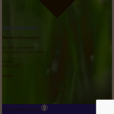
obtenir un itinéraire
Horaires d'ouverture:
du lundi au vendredi
8:00-12:00 et 13:00-18:00
________
samedi
8:00-18:00
Social
© 2026 Rikiki
|
Site par