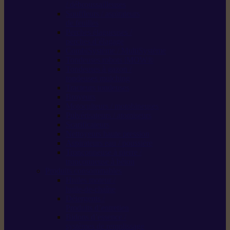
/ débroussailleuses
Souffleurs / aspirateurs
de feuilles
Perches élagueuses /
perches d’élagage
CombiSystème / MultiSystème
Tondeuses robots iMOW®
Tondeuses à gazon /
tondeuses mulching
Tracteurs tondeuses
Broyeurs
Motoculteurs / motobineuses
Pulvérisateurs / atomiseurs
Scarificateurs
Nettoyeurs haute pression
Aspirateurs eau / poussière
Tronçonneuse à pierre /
tronçonneuse à béton
Produits consommables
Huiles moteur /
huile-de-chaîne
Détergents /
Produits d’entretien
Bidons d’essence /
systèmes de remplissage