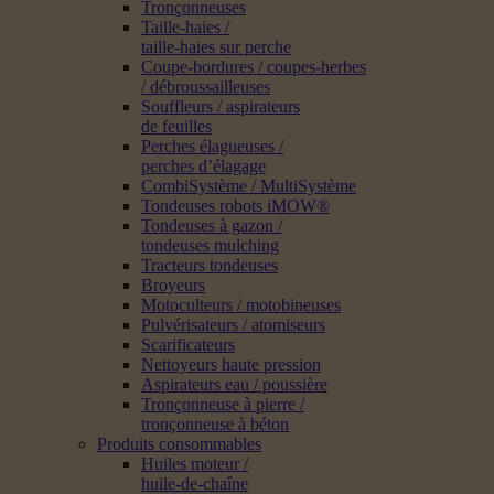
Tronçonneuses
Taille-haies /
taille-haies sur perche
Coupe-bordures / coupes-herbes
/ débroussailleuses
Souffleurs / aspirateurs
de feuilles
Perches élagueuses /
perches d’élagage
CombiSystème / MultiSystème
Tondeuses robots iMOW®
Tondeuses à gazon /
tondeuses mulching
Tracteurs tondeuses
Broyeurs
Motoculteurs / motobineuses
Pulvérisateurs / atomiseurs
Scarificateurs
Nettoyeurs haute pression
Aspirateurs eau / poussière
Tronçonneuse à pierre /
tronçonneuse à béton
Produits consommables
Huiles moteur /
huile-de-chaîne