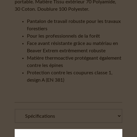
portable. Matière Tissu extérieur 70 Polyamide,
30 Coton. Doublure 100 Polyester.
Pantalon de travail robuste pour les travaux
forestiers
Pour les professionnels de la forêt
Face avant résistante grâce au matériau en
Beaver Extrem extrêmement robuste
Matière thermoactive protégeant également
contre les épines
Protection contre les coupures classe 1,
design A (EN 381)