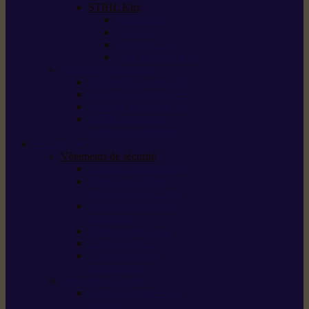
STIHL Kits
Service Kits
Cut Kits
Upgrade Kits
Care & Clean Kits
Batteries et chargeurs
Système de batterie AS
Système de batterie AP
Système de batterie AK
STIHL connected /
solutions connectées
Sécurité
Vêtements de sécurité
Lunettes de protection
Protection auditive,
du visage et de la tête
Bottes et chaussures
de sécurité
Pantalons de travail
Gants de travail
T-shirts et vestes
de protection
Directives et normes
Fiches de données de
sécurité