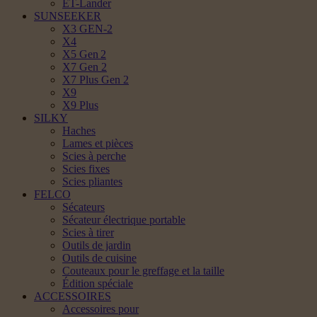
ET-Lander
SUNSEEKER
X3 GEN-2
X4
X5 Gen 2
X7 Gen 2
X7 Plus Gen 2
X9
X9 Plus
SILKY
Haches
Lames et pièces
Scies à perche
Scies fixes
Scies pliantes
FELCO
Sécateurs
Sécateur électrique portable
Scies à tirer
Outils de jardin
Outils de cuisine
Couteaux pour le greffage et la taille
Édition spéciale
ACCESSOIRES
Accessoires pour