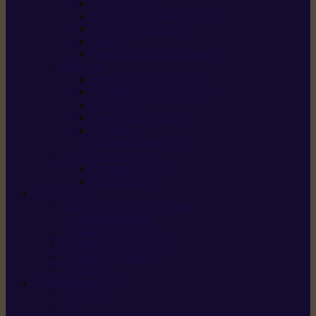
Scarificateurs
Motoculteurs / motobineuses
Tracteurs tondeuses
Tarières
Atomiseurs / pulvérisateurs
Nettoyer
Nettoyeurs haute pression
Aspirateurs eau / poussière
Balayeuses
Broyeurs de végétaux
Souffleurs /
Aspirateurs de feuilles
Approvisionnement
Gestion d’énergie
Pompes à eau
ETESIA
Machine à brosser et scarifier
les mauvaises herbes
Tondeuses tout-terrain
Tondeuses autoportées
Tondeuses à gazon
ET-Lander
SUNSEEKER
X3 GEN-2
X4