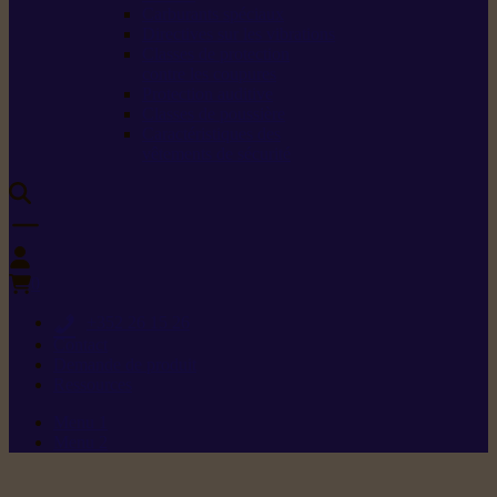
Carburants spéciaux
Directives sur les vibrations
Classes de protection
contre les coupures
Protection auditive
Classes de poussière
Caractéristiques des
vêtements de sécurité
0
+352 26 15 26
Contact
Demande de produit
Ressources
Menu 1
Menu 2