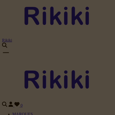
Rikiki
0
MARQUES