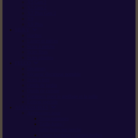
X5 Gen 2
X7 Gen 2
X7 Plus Gen 2
X9
X9 Plus
SILKY
Haches
Lames et pièces
Scies à perche
Scies fixes
Scies pliantes
FELCO
Sécateurs
Sécateur électrique portable
Scies à tirer
Outils de jardin
Outils de cuisine
Couteaux pour le greffage et la taille
Édition spéciale
ACCESSOIRES
Accessoires pour
Tronçonneuses
Taille-haies /
taille-haies sur perche
Coupe-bordures / coupes-herbes