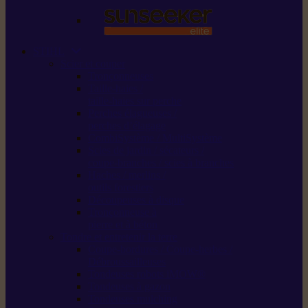
STIHL
Scier et couper
Tronçonneuses
Taille-haies /
taille-haies sur perche
Perches élagueuses /
perches d’élagage
CombiSystème / MultiSystème
Scies de jardin / sécateurs /
coupe-branches / scies à branches
Haches / merlins /
outils forestiers
Découpeuses à disque
Tronçonneuse à
pierre et à béton
Tondre et entretenir la terre
Coupe-bordures / Coupe-herbes /
Débroussailleuses
Tondeuses robots iMOW®
Tondeuses à gazon
Tondeuses mulching