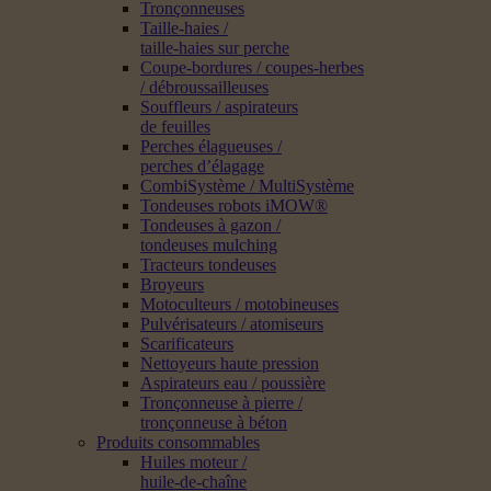
Tronçonneuses
Taille-haies /
taille-haies sur perche
Coupe-bordures / coupes-herbes
/ débroussailleuses
Souffleurs / aspirateurs
de feuilles
Perches élagueuses /
perches d’élagage
CombiSystème / MultiSystème
Tondeuses robots iMOW®
Tondeuses à gazon /
tondeuses mulching
Tracteurs tondeuses
Broyeurs
Motoculteurs / motobineuses
Pulvérisateurs / atomiseurs
Scarificateurs
Nettoyeurs haute pression
Aspirateurs eau / poussière
Tronçonneuse à pierre /
tronçonneuse à béton
Produits consommables
Huiles moteur /
huile-de-chaîne