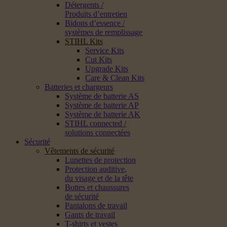
Détergents /
Produits d’entretien
Bidons d’essence /
systèmes de remplissage
STIHL Kits
Service Kits
Cut Kits
Upgrade Kits
Care & Clean Kits
Batteries et chargeurs
Système de batterie AS
Système de batterie AP
Système de batterie AK
STIHL connected /
solutions connectées
Sécurité
Vêtements de sécurité
Lunettes de protection
Protection auditive,
du visage et de la tête
Bottes et chaussures
de sécurité
Pantalons de travail
Gants de travail
T-shirts et vestes