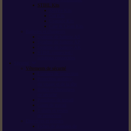
STIHL Kits
Service Kits
Cut Kits
Upgrade Kits
Care & Clean Kits
Batteries et chargeurs
Système de batterie AS
Système de batterie AP
Système de batterie AK
STIHL connected /
solutions connectées
Sécurité
Vêtements de sécurité
Lunettes de protection
Protection auditive,
du visage et de la tête
Bottes et chaussures
de sécurité
Pantalons de travail
Gants de travail
T-shirts et vestes
de protection
Directives et normes
Fiches de données de