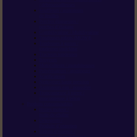
/ débroussailleuses
Souffleurs / aspirateurs
de feuilles
Perches élagueuses /
perches d’élagage
CombiSystème / MultiSystème
Tondeuses robots iMOW®
Tondeuses à gazon /
tondeuses mulching
Tracteurs tondeuses
Broyeurs
Motoculteurs / motobineuses
Pulvérisateurs / atomiseurs
Scarificateurs
Nettoyeurs haute pression
Aspirateurs eau / poussière
Tronçonneuse à pierre /
tronçonneuse à béton
Produits consommables
Huiles moteur /
huile-de-chaîne
Détergents /
Produits d’entretien
Bidons d’essence /
systèmes de remplissage