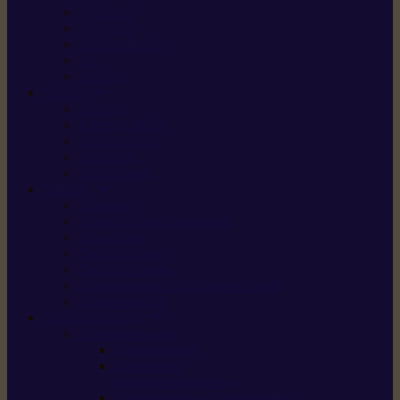
X5 Gen 2
X7 Gen 2
X7 Plus Gen 2
X9
X9 Plus
SILKY
Haches
Lames et pièces
Scies à perche
Scies fixes
Scies pliantes
FELCO
Sécateurs
Sécateur électrique portable
Scies à tirer
Outils de jardin
Outils de cuisine
Couteaux pour le greffage et la taille
Édition spéciale
ACCESSOIRES
Accessoires pour
Tronçonneuses
Taille-haies /
taille-haies sur perche
Coupe-bordures / coupes-herbes