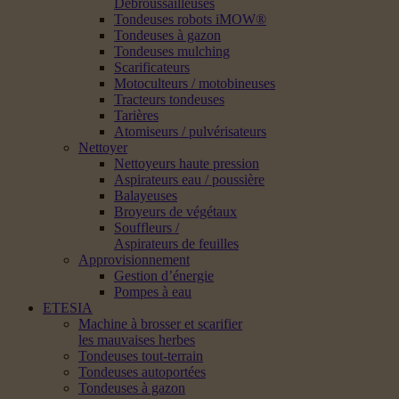
Débroussailleuses
Tondeuses robots iMOW®
Tondeuses à gazon
Tondeuses mulching
Scarificateurs
Motoculteurs / motobineuses
Tracteurs tondeuses
Tarières
Atomiseurs / pulvérisateurs
Nettoyer
Nettoyeurs haute pression
Aspirateurs eau / poussière
Balayeuses
Broyeurs de végétaux
Souffleurs /
Aspirateurs de feuilles
Approvisionnement
Gestion d’énergie
Pompes à eau
ETESIA
Machine à brosser et scarifier
les mauvaises herbes
Tondeuses tout-terrain
Tondeuses autoportées
Tondeuses à gazon