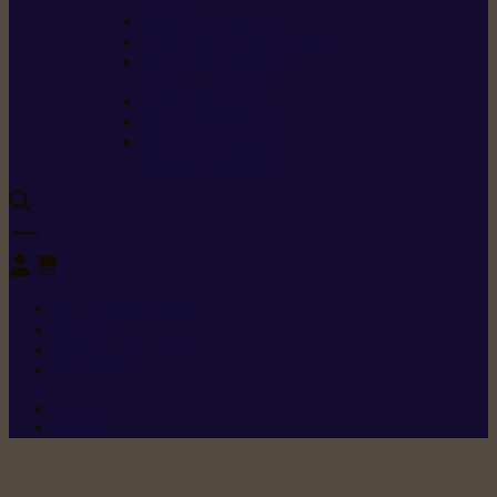
sécurité
Carburants spéciaux
Directives sur les vibrations
Classes de protection
contre les coupures
Protection auditive
Classes de poussière
Caractéristiques des
vêtements de sécurité
0
+352 26 15 26
Contact
Demande de produit
Ressources
Menu 1
Menu 2