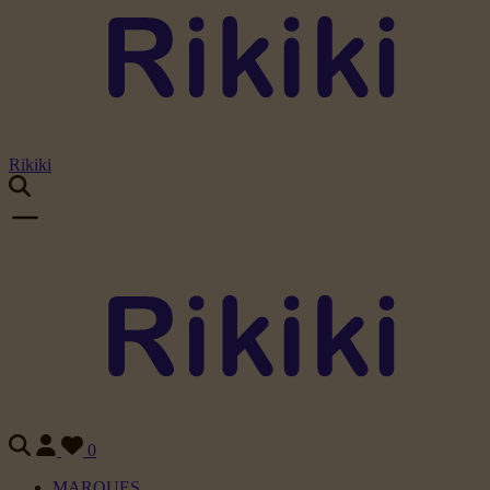
Rikiki
0
MARQUES