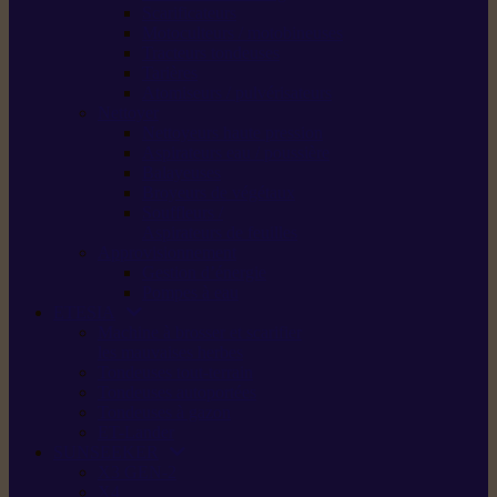
Scarificateurs
Motoculteurs / motobineuses
Tracteurs tondeuses
Tarières
Atomiseurs / pulvérisateurs
Nettoyer
Nettoyeurs haute pression
Aspirateurs eau / poussière
Balayeuses
Broyeurs de végétaux
Souffleurs /
Aspirateurs de feuilles
Approvisionnement
Gestion d’énergie
Pompes à eau
ETESIA
Machine à brosser et scarifier
les mauvaises herbes
Tondeuses tout-terrain
Tondeuses autoportées
Tondeuses à gazon
ET-Lander
SUNSEEKER
X3 GEN-2
X4