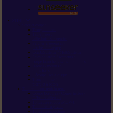
STIHL
Scier et couper
Tronçonneuses
Taille-haies /
taille-haies sur perche
Perches élagueuses /
perches d’élagage
CombiSystème / MultiSystème
Scies de jardin / sécateurs /
coupe-branches / scies à branches
Haches / merlins /
outils forestiers
Découpeuses à disque
Tronçonneuse à
pierre et à béton
Tondre et entretenir la terre
Coupe-bordures / Coupe-herbes /
Débroussailleuses
Tondeuses robots iMOW®
Tondeuses à gazon
Tondeuses mulching