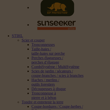
STIHL
Scier et couper
Tronçonneuses
Taille-haies /
taille-haies sur perche
Perches élagueuses /
perches d’élagage
CombiSystème / MultiSystème
Scies de jardin / sécateurs /
coupe-branches / scies à branches
Haches / merlins /
outils forestiers
Découpeuses à disque
Tronçonneuse à
pierre et à béton
Tondre et entretenir la terre
Coupe-bordures / Coupe-herbes /