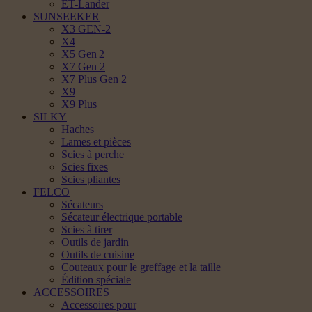
ET-Lander
SUNSEEKER
X3 GEN-2
X4
X5 Gen 2
X7 Gen 2
X7 Plus Gen 2
X9
X9 Plus
SILKY
Haches
Lames et pièces
Scies à perche
Scies fixes
Scies pliantes
FELCO
Sécateurs
Sécateur électrique portable
Scies à tirer
Outils de jardin
Outils de cuisine
Couteaux pour le greffage et la taille
Édition spéciale
ACCESSOIRES
Accessoires pour