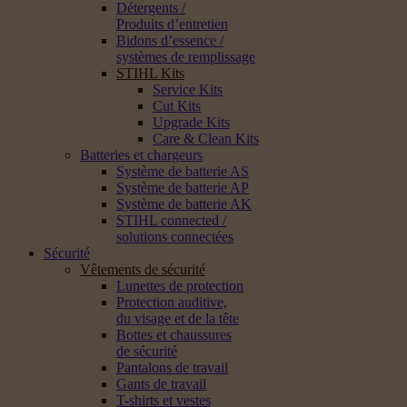
Détergents /
Produits d’entretien
Bidons d’essence /
systèmes de remplissage
STIHL Kits
Service Kits
Cut Kits
Upgrade Kits
Care & Clean Kits
Batteries et chargeurs
Système de batterie AS
Système de batterie AP
Système de batterie AK
STIHL connected /
solutions connectées
Sécurité
Vêtements de sécurité
Lunettes de protection
Protection auditive,
du visage et de la tête
Bottes et chaussures
de sécurité
Pantalons de travail
Gants de travail
T-shirts et vestes