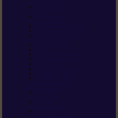
/ débroussailleuses
Souffleurs / aspirateurs
de feuilles
Perches élagueuses /
perches d’élagage
CombiSystème / MultiSystème
Tondeuses robots iMOW®
Tondeuses à gazon /
tondeuses mulching
Tracteurs tondeuses
Broyeurs
Motoculteurs / motobineuses
Pulvérisateurs / atomiseurs
Scarificateurs
Nettoyeurs haute pression
Aspirateurs eau / poussière
Tronçonneuse à pierre /
tronçonneuse à béton
Produits consommables
Huiles moteur /
huile-de-chaîne
Détergents /
Produits d’entretien
Bidons d’essence /
systèmes de remplissage