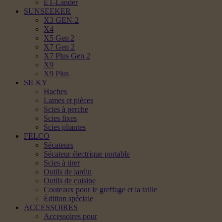
ET-Lander
SUNSEEKER
X3 GEN-2
X4
X5 Gen 2
X7 Gen 2
X7 Plus Gen 2
X9
X9 Plus
SILKY
Haches
Lames et pièces
Scies à perche
Scies fixes
Scies pliantes
FELCO
Sécateurs
Sécateur électrique portable
Scies à tirer
Outils de jardin
Outils de cuisine
Couteaux pour le greffage et la taille
Édition spéciale
ACCESSOIRES
Accessoires pour