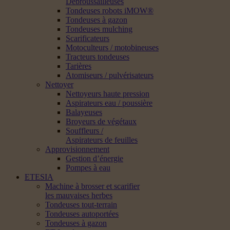
Débroussailleuses
Tondeuses robots iMOW®
Tondeuses à gazon
Tondeuses mulching
Scarificateurs
Motoculteurs / motobineuses
Tracteurs tondeuses
Tarières
Atomiseurs / pulvérisateurs
Nettoyer
Nettoyeurs haute pression
Aspirateurs eau / poussière
Balayeuses
Broyeurs de végétaux
Souffleurs /
Aspirateurs de feuilles
Approvisionnement
Gestion d’énergie
Pompes à eau
ETESIA
Machine à brosser et scarifier
les mauvaises herbes
Tondeuses tout-terrain
Tondeuses autoportées
Tondeuses à gazon