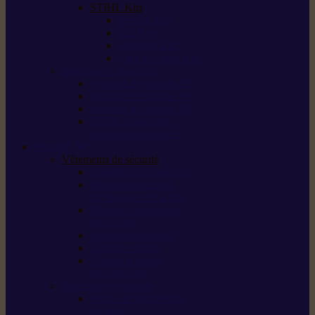
STIHL Kits
Service Kits
Cut Kits
Upgrade Kits
Care & Clean Kits
Batteries et chargeurs
Système de batterie AS
Système de batterie AP
Système de batterie AK
STIHL connected /
solutions connectées
Sécurité
Vêtements de sécurité
Lunettes de protection
Protection auditive,
du visage et de la tête
Bottes et chaussures
de sécurité
Pantalons de travail
Gants de travail
T-shirts et vestes
de protection
Directives et normes
Fiches de données de
sécurité