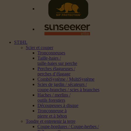
STIHL
Scier et couper
Tronçonneuses
Taille-haies /
taille-haies sur perche
Perches élagueuses /
perches d’élagage
CombiSystème / MultiSystème
Scies de jardin / sécateurs /
coupe-branches / scies à branches
Haches / merlins /
outils forestiers
Découpeuses à disque
Tronçonneuse à
pierre et à béton
Tondre et entretenir la terre
Coupe-bordures / Coupe-herbes /