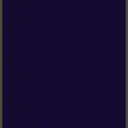
X5 Gen 2
X7 Gen 2
X7 Plus Gen 2
X9
X9 Plus
SILKY
Haches
Lames et pièces
Scies à perche
Scies fixes
Scies pliantes
FELCO
Sécateurs
Sécateur électrique portable
Scies à tirer
Outils de jardin
Outils de cuisine
Couteaux pour le greffage et la taille
Édition spéciale
ACCESSOIRES
Accessoires pour
Tronçonneuses
Taille-haies /
taille-haies sur perche
Coupe-bordures / coupes-herbes