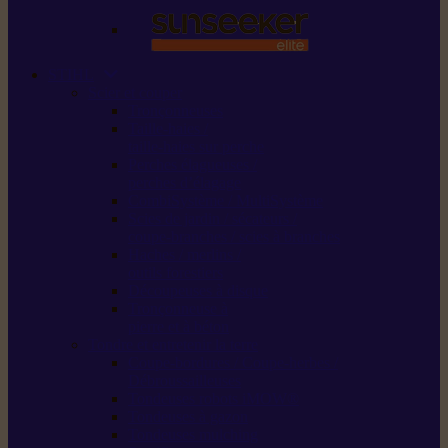
STIHL
Scier et couper
Tronçonneuses
Taille-haies /
taille-haies sur perche
Perches élagueuses /
perches d’élagage
CombiSystème / MultiSystème
Scies de jardin / sécateurs /
coupe-branches / scies à branches
Haches / merlins /
outils forestiers
Découpeuses à disque
Tronçonneuse à
pierre et à béton
Tondre et entretenir la terre
Coupe-bordures / Coupe-herbes /
Débroussailleuses
Tondeuses robots iMOW®
Tondeuses à gazon
Tondeuses mulching