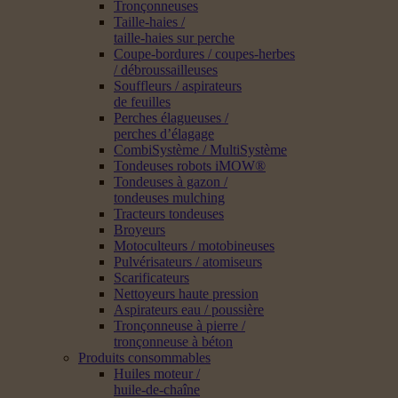
Tronçonneuses
Taille-haies /
taille-haies sur perche
Coupe-bordures / coupes-herbes
/ débroussailleuses
Souffleurs / aspirateurs
de feuilles
Perches élagueuses /
perches d’élagage
CombiSystème / MultiSystème
Tondeuses robots iMOW®
Tondeuses à gazon /
tondeuses mulching
Tracteurs tondeuses
Broyeurs
Motoculteurs / motobineuses
Pulvérisateurs / atomiseurs
Scarificateurs
Nettoyeurs haute pression
Aspirateurs eau / poussière
Tronçonneuse à pierre /
tronçonneuse à béton
Produits consommables
Huiles moteur /
huile-de-chaîne