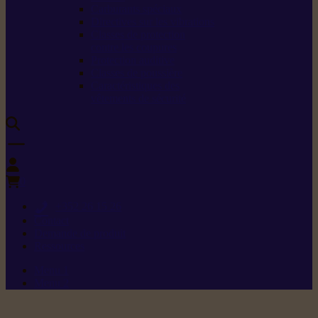
Carburants spéciaux
Directives sur les vibrations
Classes de protection
contre les coupures
Protection auditive
Classes de poussière
Caractéristiques des
vêtements de sécurité
0
+352 26 15 26
Contact
Demande de produit
Ressources
Menu 1
Menu 2