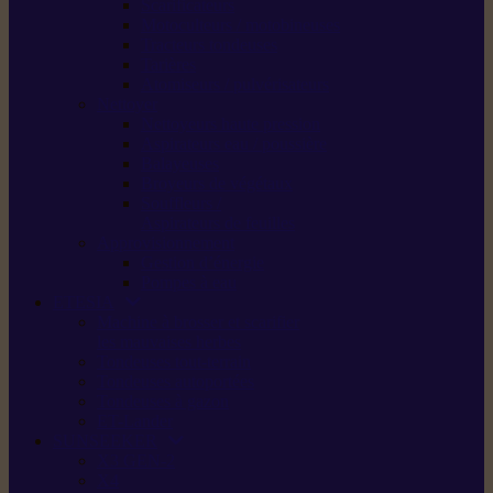
Scarificateurs
Motoculteurs / motobineuses
Tracteurs tondeuses
Tarières
Atomiseurs / pulvérisateurs
Nettoyer
Nettoyeurs haute pression
Aspirateurs eau / poussière
Balayeuses
Broyeurs de végétaux
Souffleurs /
Aspirateurs de feuilles
Approvisionnement
Gestion d’énergie
Pompes à eau
ETESIA
Machine à brosser et scarifier
les mauvaises herbes
Tondeuses tout-terrain
Tondeuses autoportées
Tondeuses à gazon
ET-Lander
SUNSEEKER
X3 GEN-2
X4