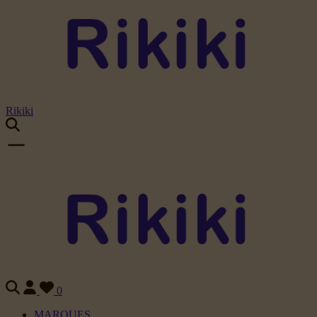
Rikiki
0
MARQUES