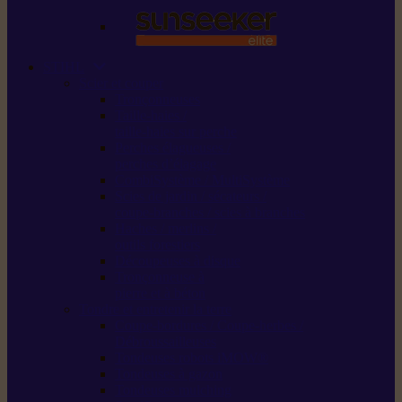
STIHL
Scier et couper
Tronçonneuses
Taille-haies /
taille-haies sur perche
Perches élagueuses /
perches d’élagage
CombiSystème / MultiSystème
Scies de jardin / sécateurs /
coupe-branches / scies à branches
Haches / merlins /
outils forestiers
Découpeuses à disque
Tronçonneuse à
pierre et à béton
Tondre et entretenir la terre
Coupe-bordures / Coupe-herbes /
Débroussailleuses
Tondeuses robots iMOW®
Tondeuses à gazon
Tondeuses mulching