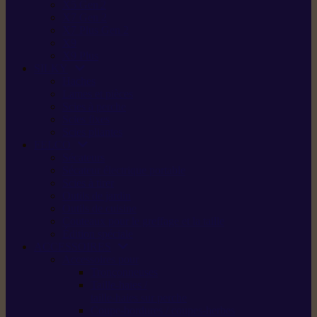
X5 Gen 2
X7 Gen 2
X7 Plus Gen 2
X9
X9 Plus
SILKY
Haches
Lames et pièces
Scies à perche
Scies fixes
Scies pliantes
FELCO
Sécateurs
Sécateur électrique portable
Scies à tirer
Outils de jardin
Outils de cuisine
Couteaux pour le greffage et la taille
Édition spéciale
ACCESSOIRES
Accessoires pour
Tronçonneuses
Taille-haies /
taille-haies sur perche
Coupe-bordures / coupes-herbes