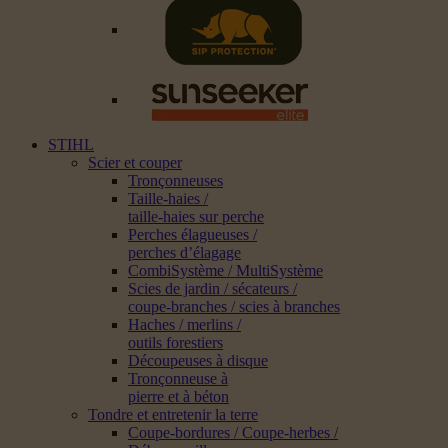
STIHL
Scier et couper
Tronçonneuses
Taille-haies /
taille-haies sur perche
Perches élagueuses /
perches d’élagage
CombiSystème / MultiSystème
Scies de jardin / sécateurs /
coupe-branches / scies à branches
Haches / merlins /
outils forestiers
Découpeuses à disque
Tronçonneuse à
pierre et à béton
Tondre et entretenir la terre
Coupe-bordures / Coupe-herbes /