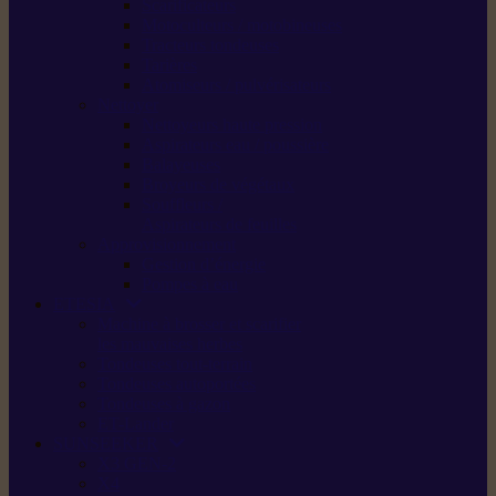
Scarificateurs
Motoculteurs / motobineuses
Tracteurs tondeuses
Tarières
Atomiseurs / pulvérisateurs
Nettoyer
Nettoyeurs haute pression
Aspirateurs eau / poussière
Balayeuses
Broyeurs de végétaux
Souffleurs /
Aspirateurs de feuilles
Approvisionnement
Gestion d’énergie
Pompes à eau
ETESIA
Machine à brosser et scarifier
les mauvaises herbes
Tondeuses tout-terrain
Tondeuses autoportées
Tondeuses à gazon
ET-Lander
SUNSEEKER
X3 GEN-2
X4