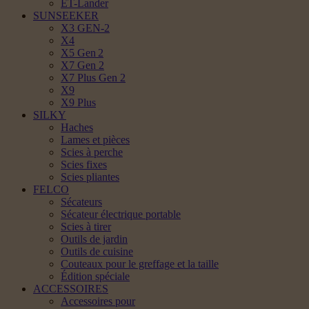
ET-Lander
SUNSEEKER
X3 GEN-2
X4
X5 Gen 2
X7 Gen 2
X7 Plus Gen 2
X9
X9 Plus
SILKY
Haches
Lames et pièces
Scies à perche
Scies fixes
Scies pliantes
FELCO
Sécateurs
Sécateur électrique portable
Scies à tirer
Outils de jardin
Outils de cuisine
Couteaux pour le greffage et la taille
Édition spéciale
ACCESSOIRES
Accessoires pour