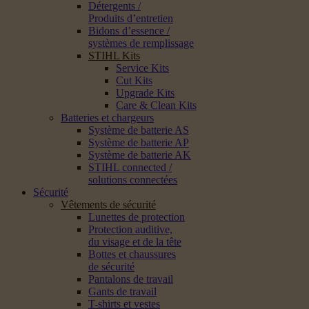
Détergents /
Produits d’entretien
Bidons d’essence /
systèmes de remplissage
STIHL Kits
Service Kits
Cut Kits
Upgrade Kits
Care & Clean Kits
Batteries et chargeurs
Système de batterie AS
Système de batterie AP
Système de batterie AK
STIHL connected /
solutions connectées
Sécurité
Vêtements de sécurité
Lunettes de protection
Protection auditive,
du visage et de la tête
Bottes et chaussures
de sécurité
Pantalons de travail
Gants de travail
T-shirts et vestes