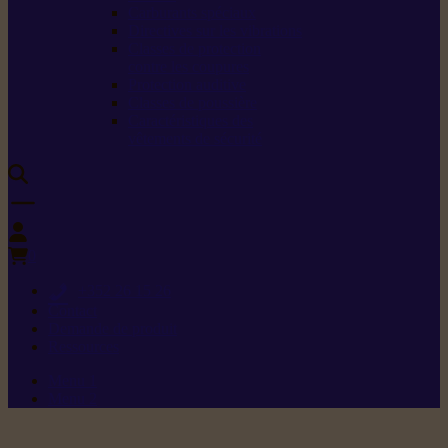
Carburants spéciaux
Directives sur les vibrations
Classes de protection
contre les coupures
Protection auditive
Classes de poussière
Caractéristiques des
vêtements de sécurité
0
+352 26 15 26
Contact
Demande de produit
Ressources
Menu 1
Menu 2