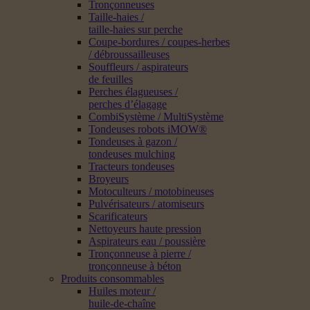
Tronçonneuses
Taille-haies /
taille-haies sur perche
Coupe-bordures / coupes-herbes
/ débroussailleuses
Souffleurs / aspirateurs
de feuilles
Perches élagueuses /
perches d’élagage
CombiSystème / MultiSystème
Tondeuses robots iMOW®
Tondeuses à gazon /
tondeuses mulching
Tracteurs tondeuses
Broyeurs
Motoculteurs / motobineuses
Pulvérisateurs / atomiseurs
Scarificateurs
Nettoyeurs haute pression
Aspirateurs eau / poussière
Tronçonneuse à pierre /
tronçonneuse à béton
Produits consommables
Huiles moteur /
huile-de-chaîne