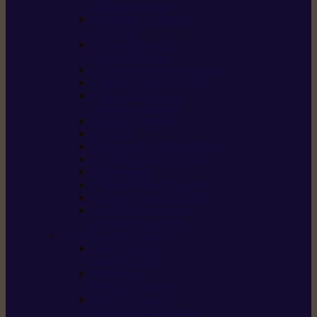
/ débroussailleuses
Souffleurs / aspirateurs
de feuilles
Perches élagueuses /
perches d’élagage
CombiSystème / MultiSystème
Tondeuses robots iMOW®
Tondeuses à gazon /
tondeuses mulching
Tracteurs tondeuses
Broyeurs
Motoculteurs / motobineuses
Pulvérisateurs / atomiseurs
Scarificateurs
Nettoyeurs haute pression
Aspirateurs eau / poussière
Tronçonneuse à pierre /
tronçonneuse à béton
Produits consommables
Huiles moteur /
huile-de-chaîne
Détergents /
Produits d’entretien
Bidons d’essence /
systèmes de remplissage