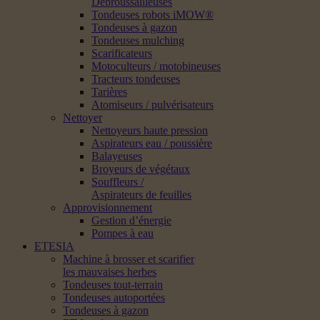
Débroussailleuses
Tondeuses robots iMOW®
Tondeuses à gazon
Tondeuses mulching
Scarificateurs
Motoculteurs / motobineuses
Tracteurs tondeuses
Tarières
Atomiseurs / pulvérisateurs
Nettoyer
Nettoyeurs haute pression
Aspirateurs eau / poussière
Balayeuses
Broyeurs de végétaux
Souffleurs /
Aspirateurs de feuilles
Approvisionnement
Gestion d’énergie
Pompes à eau
ETESIA
Machine à brosser et scarifier
les mauvaises herbes
Tondeuses tout-terrain
Tondeuses autoportées
Tondeuses à gazon