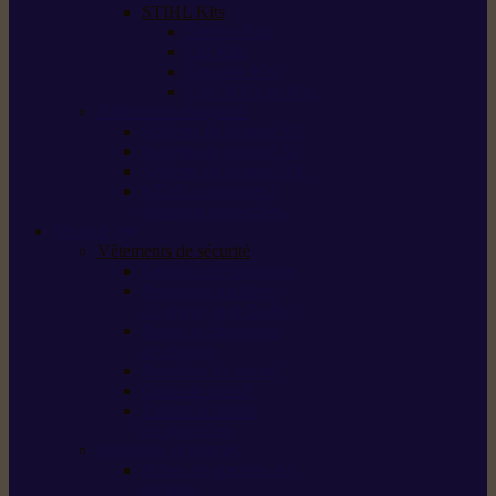
STIHL Kits
Service Kits
Cut Kits
Upgrade Kits
Care & Clean Kits
Batteries et chargeurs
Système de batterie AS
Système de batterie AP
Système de batterie AK
STIHL connected /
solutions connectées
Sécurité
Vêtements de sécurité
Lunettes de protection
Protection auditive,
du visage et de la tête
Bottes et chaussures
de sécurité
Pantalons de travail
Gants de travail
T-shirts et vestes
de protection
Directives et normes
Fiches de données de
sécurité