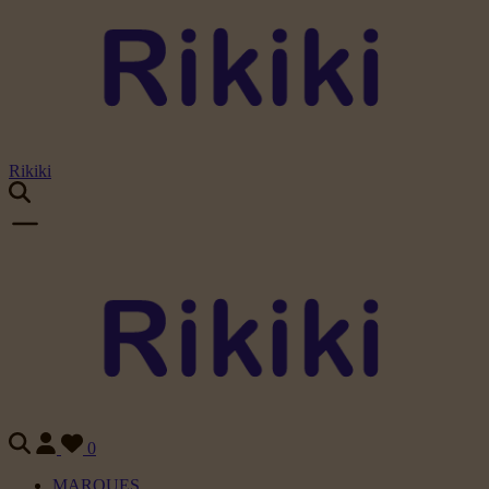
Rikiki
0
MARQUES