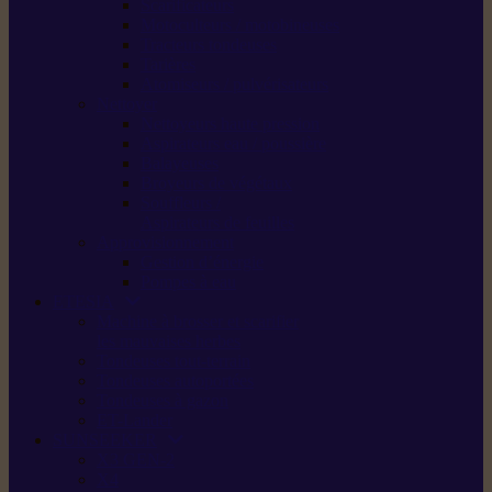
Scarificateurs
Motoculteurs / motobineuses
Tracteurs tondeuses
Tarières
Atomiseurs / pulvérisateurs
Nettoyer
Nettoyeurs haute pression
Aspirateurs eau / poussière
Balayeuses
Broyeurs de végétaux
Souffleurs /
Aspirateurs de feuilles
Approvisionnement
Gestion d’énergie
Pompes à eau
ETESIA
Machine à brosser et scarifier
les mauvaises herbes
Tondeuses tout-terrain
Tondeuses autoportées
Tondeuses à gazon
ET-Lander
SUNSEEKER
X3 GEN-2
X4