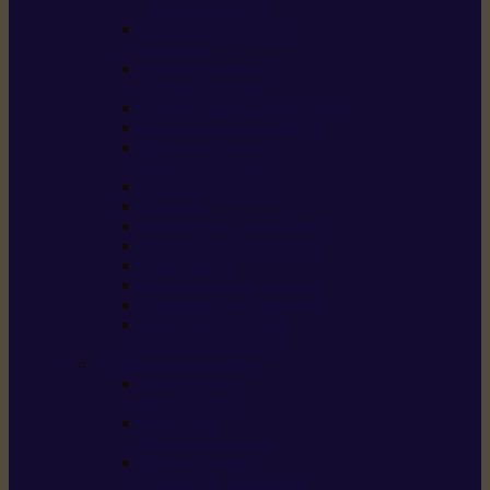
/ débroussailleuses
Souffleurs / aspirateurs
de feuilles
Perches élagueuses /
perches d’élagage
CombiSystème / MultiSystème
Tondeuses robots iMOW®
Tondeuses à gazon /
tondeuses mulching
Tracteurs tondeuses
Broyeurs
Motoculteurs / motobineuses
Pulvérisateurs / atomiseurs
Scarificateurs
Nettoyeurs haute pression
Aspirateurs eau / poussière
Tronçonneuse à pierre /
tronçonneuse à béton
Produits consommables
Huiles moteur /
huile-de-chaîne
Détergents /
Produits d’entretien
Bidons d’essence /
systèmes de remplissage