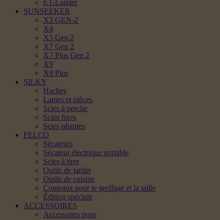
ET-Lander
SUNSEEKER
X3 GEN-2
X4
X5 Gen 2
X7 Gen 2
X7 Plus Gen 2
X9
X9 Plus
SILKY
Haches
Lames et pièces
Scies à perche
Scies fixes
Scies pliantes
FELCO
Sécateurs
Sécateur électrique portable
Scies à tirer
Outils de jardin
Outils de cuisine
Couteaux pour le greffage et la taille
Édition spéciale
ACCESSOIRES
Accessoires pour