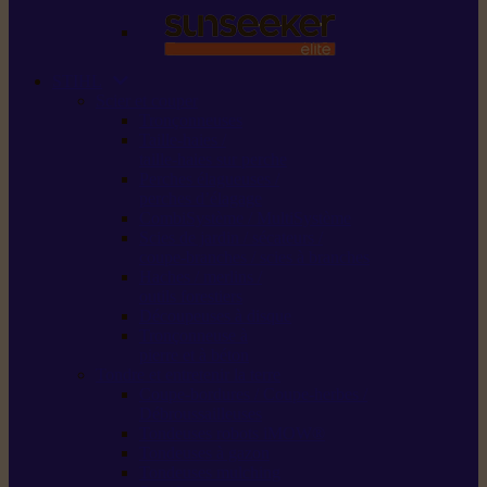
STIHL
Scier et couper
Tronçonneuses
Taille-haies /
taille-haies sur perche
Perches élagueuses /
perches d’élagage
CombiSystème / MultiSystème
Scies de jardin / sécateurs /
coupe-branches / scies à branches
Haches / merlins /
outils forestiers
Découpeuses à disque
Tronçonneuse à
pierre et à béton
Tondre et entretenir la terre
Coupe-bordures / Coupe-herbes /
Débroussailleuses
Tondeuses robots iMOW®
Tondeuses à gazon
Tondeuses mulching