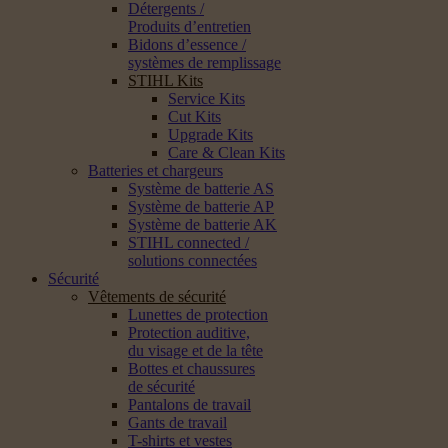
Détergents /
Produits d’entretien
Bidons d’essence /
systèmes de remplissage
STIHL Kits
Service Kits
Cut Kits
Upgrade Kits
Care & Clean Kits
Batteries et chargeurs
Système de batterie AS
Système de batterie AP
Système de batterie AK
STIHL connected /
solutions connectées
Sécurité
Vêtements de sécurité
Lunettes de protection
Protection auditive,
du visage et de la tête
Bottes et chaussures
de sécurité
Pantalons de travail
Gants de travail
T-shirts et vestes