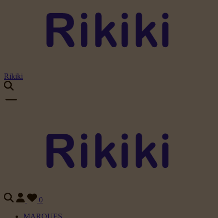
Rikiki
0
MARQUES