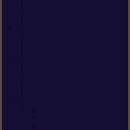
X5 Gen 2
X7 Gen 2
X7 Plus Gen 2
X9
X9 Plus
SILKY
Haches
Lames et pièces
Scies à perche
Scies fixes
Scies pliantes
FELCO
Sécateurs
Sécateur électrique portable
Scies à tirer
Outils de jardin
Outils de cuisine
Couteaux pour le greffage et la taille
Édition spéciale
ACCESSOIRES
Accessoires pour
Tronçonneuses
Taille-haies /
taille-haies sur perche
Coupe-bordures / coupes-herbes