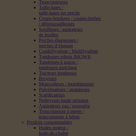
Tronçonneuses
Taille-haies /
taille-haies sur perche
Coupe-bordures / coupes-herbes
/ débroussailleuses
Souffleurs / aspirateurs
de feuilles
Perches élagueuses /
perches d’élagage
CombiSystème / MultiSystème
Tondeuses robots iMOW®
Tondeuses à gazon /
tondeuses mulching
Tracteurs tondeuses
Broyeurs
Motoculteurs / motobineuses
Pulvérisateurs / atomiseurs
Scarificateurs
Nettoyeurs haute pression
Aspirateurs eau / poussière
Tronçonneuse à pierre /
tronçonneuse à béton
Produits consommables
Huiles moteur /
huile-de-chaîne