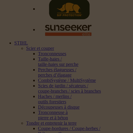
STIHL
Scier et couper
Tronçonneuses
Taille-haies /
taille-haies sur perche
Perches élagueuses /
perches d’élagage
CombiSystème / MultiSystème
Scies de jardin / sécateurs /
coupe-branches / scies à branches
Haches / merlins /
outils forestiers
Découpeuses à disque
Tronçonneuse à
pierre et à béton
Tondre et entretenir la terre
Coupe-bordures / Coupe-herbes /