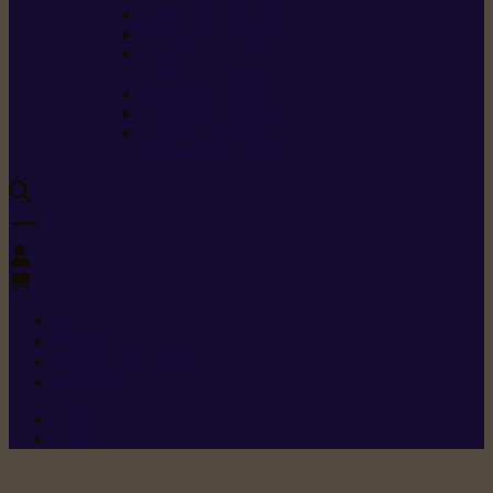
Carburants spéciaux
Directives sur les vibrations
Classes de protection
contre les coupures
Protection auditive
Classes de poussière
Caractéristiques des
vêtements de sécurité
0
+352 26 15 26
Contact
Demande de produit
Ressources
Menu 1
Menu 2