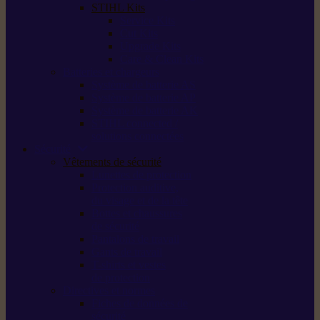
STIHL Kits
Service Kits
Cut Kits
Upgrade Kits
Care & Clean Kits
Batteries et chargeurs
Système de batterie AS
Système de batterie AP
Système de batterie AK
STIHL connected /
solutions connectées
Sécurité
Vêtements de sécurité
Lunettes de protection
Protection auditive,
du visage et de la tête
Bottes et chaussures
de sécurité
Pantalons de travail
Gants de travail
T-shirts et vestes
de protection
Directives et normes
Fiches de données de
sécurité