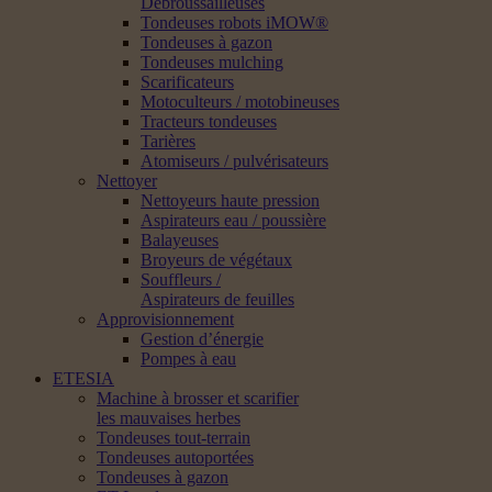
Débroussailleuses
Tondeuses robots iMOW®
Tondeuses à gazon
Tondeuses mulching
Scarificateurs
Motoculteurs / motobineuses
Tracteurs tondeuses
Tarières
Atomiseurs / pulvérisateurs
Nettoyer
Nettoyeurs haute pression
Aspirateurs eau / poussière
Balayeuses
Broyeurs de végétaux
Souffleurs /
Aspirateurs de feuilles
Approvisionnement
Gestion d’énergie
Pompes à eau
ETESIA
Machine à brosser et scarifier
les mauvaises herbes
Tondeuses tout-terrain
Tondeuses autoportées
Tondeuses à gazon