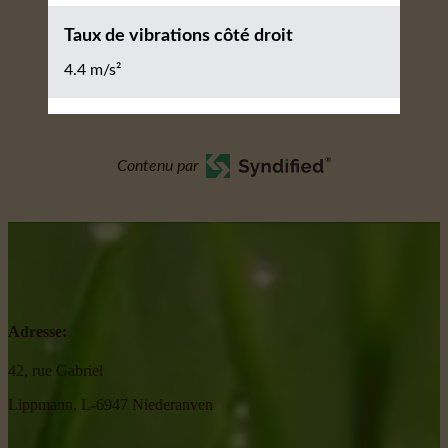
Taux de vibrations côté droit
4.4 m/s²
Contenu par
Adresse:
42, rue Gabriel
Lippmann, L-6947 Niederanven