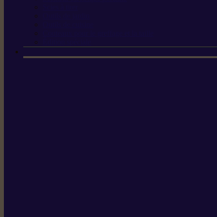
Scies à tirer
Outils de jardin
Outils de cuisine
Couteaux pour le greffage et la taille
Édition spéciale