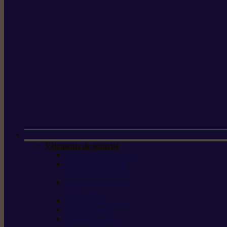
Vêtements de sécurité
Lunettes de protection
Protection auditive,
du visage et de la tête
Bottes et chaussures
de sécurité
Pantalons de travail
Gants de travail
T-shirts et vestes