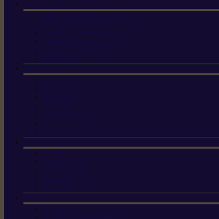
Machine à brosser et scarifier
les mauvaises herbes
Tondeuses tout-terrain
Tondeuses autoportées
Tondeuses à gazon
ET-Lander
X3 GEN-2
X4
X5 Gen 2
X7 Gen 2
X7 Plus Gen 2
X9
X9 Plus
Haches
Lames et pièces
Scies à perche
Scies fixes
Scies pliantes
Sécateurs
Sécateur électrique portable