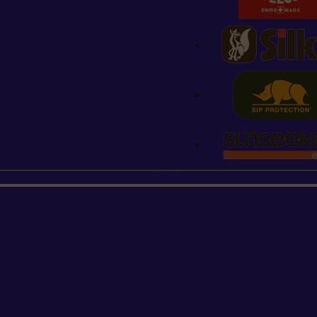
STIHL