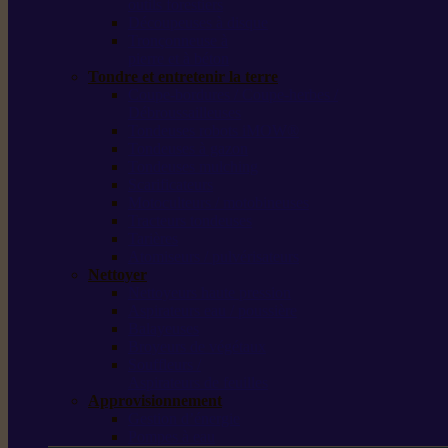
outils forestiers
Découpeuses à disque
Tronçonneuse à
pierre et à béton
Tondre et entretenir la terre
Coupe-bordures / Coupe-herbes /
Débroussailleuses
Tondeuses robots iMOW®
Tondeuses à gazon
Tondeuses mulching
Scarificateurs
Motoculteurs / motobineuses
Tracteurs tondeuses
Tarières
Atomiseurs / pulvérisateurs
Nettoyer
Nettoyeurs haute pression
Aspirateurs eau / poussière
Balayeuses
Broyeurs de végétaux
Souffleurs /
Aspirateurs de feuilles
Approvisionnement
Gestion d’énergie
Pompes à eau