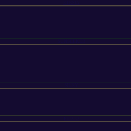
ETESIA
SUNSEEKER
SILKY
FELCO