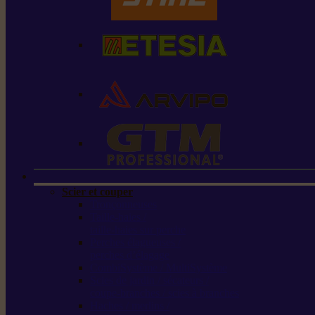
Scier et couper
Tronçonneuses
Taille-haies /
taille-haies sur perche
Perches élagueuses /
perches d’élagage
CombiSystème / MultiSystème
Scies de jardin / sécateurs /
coupe-branches / scies à branches
Haches / merlins /