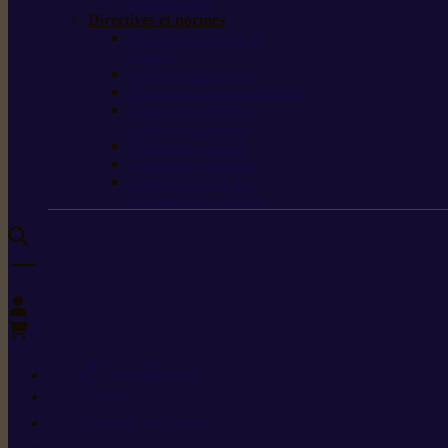
de protection
Directives et normes
Fiches de données de
sécurité
Carburants spéciaux
Directives sur les vibrations
Classes de protection
contre les coupures
Protection auditive
Classes de poussière
Caractéristiques des
vêtements de sécurité
0
+352 26 15 26
Contact
Demande de produit