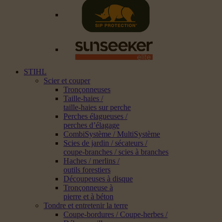
STIHL
Scier et couper
Tronçonneuses
Taille-haies /
taille-haies sur perche
Perches élagueuses /
perches d’élagage
CombiSystème / MultiSystème
Scies de jardin / sécateurs /
coupe-branches / scies à branches
Haches / merlins /
outils forestiers
Découpeuses à disque
Tronçonneuse à
pierre et à béton
Tondre et entretenir la terre
Coupe-bordures / Coupe-herbes /