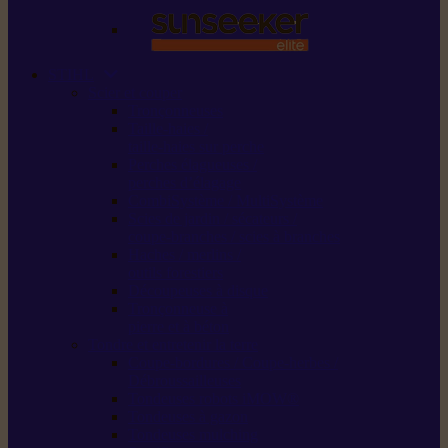
STIHL
Scier et couper
Tronçonneuses
Taille-haies /
taille-haies sur perche
Perches élagueuses /
perches d’élagage
CombiSystème / MultiSystème
Scies de jardin / sécateurs /
coupe-branches / scies à branches
Haches / merlins /
outils forestiers
Découpeuses à disque
Tronçonneuse à
pierre et à béton
Tondre et entretenir la terre
Coupe-bordures / Coupe-herbes /
Débroussailleuses
Tondeuses robots iMOW®
Tondeuses à gazon
Tondeuses mulching