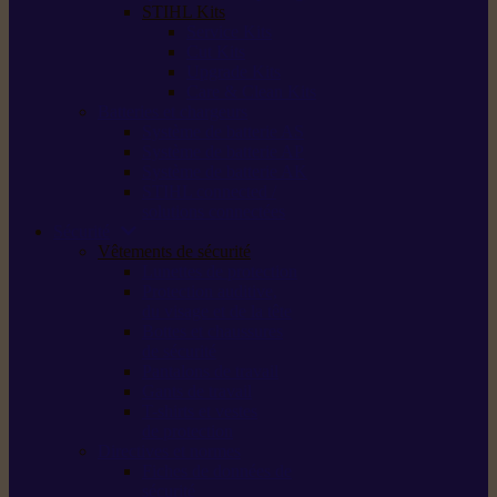
STIHL Kits
Service Kits
Cut Kits
Upgrade Kits
Care & Clean Kits
Batteries et chargeurs
Système de batterie AS
Système de batterie AP
Système de batterie AK
STIHL connected /
solutions connectées
Sécurité
Vêtements de sécurité
Lunettes de protection
Protection auditive,
du visage et de la tête
Bottes et chaussures
de sécurité
Pantalons de travail
Gants de travail
T-shirts et vestes
de protection
Directives et normes
Fiches de données de
sécurité