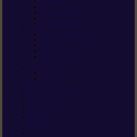
Scarificateurs
Motoculteurs / motobineuses
Tracteurs tondeuses
Tarières
Atomiseurs / pulvérisateurs
Nettoyer
Nettoyeurs haute pression
Aspirateurs eau / poussière
Balayeuses
Broyeurs de végétaux
Souffleurs /
Aspirateurs de feuilles
Approvisionnement
Gestion d’énergie
Pompes à eau
ETESIA
Machine à brosser et scarifier
les mauvaises herbes
Tondeuses tout-terrain
Tondeuses autoportées
Tondeuses à gazon
ET-Lander
SUNSEEKER
X3 GEN-2
X4