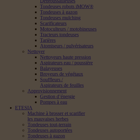
Débroussailleuses
Tondeuses robots iMOW®
Tondeuses à gazon
Tondeuses mulching
Scarificateurs
Motoculteurs / motobineuses
Tracteurs tondeuses
Tarières
Atomiseurs / pulvérisateurs
Nettoyer
Nettoyeurs haute pression
Aspirateurs eau / poussière
Balayeuses
Broyeurs de végétaux
Souffleurs /
Aspirateurs de feuilles
Approvisionnement
Gestion d’énergie
Pompes à eau
ETESIA
Machine à brosser et scarifier
les mauvaises herbes
Tondeuses tout-terrain
Tondeuses autoportées
Tondeuses à gazon