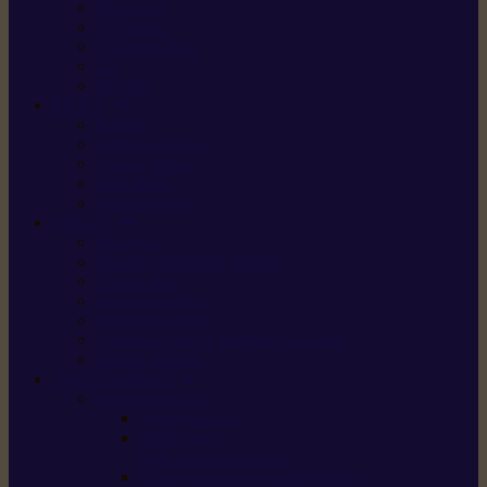
X5 Gen 2
X7 Gen 2
X7 Plus Gen 2
X9
X9 Plus
SILKY
Haches
Lames et pièces
Scies à perche
Scies fixes
Scies pliantes
FELCO
Sécateurs
Sécateur électrique portable
Scies à tirer
Outils de jardin
Outils de cuisine
Couteaux pour le greffage et la taille
Édition spéciale
ACCESSOIRES
Accessoires pour
Tronçonneuses
Taille-haies /
taille-haies sur perche
Coupe-bordures / coupes-herbes