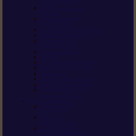
/ débroussailleuses
Souffleurs / aspirateurs
de feuilles
Perches élagueuses /
perches d’élagage
CombiSystème / MultiSystème
Tondeuses robots iMOW®
Tondeuses à gazon /
tondeuses mulching
Tracteurs tondeuses
Broyeurs
Motoculteurs / motobineuses
Pulvérisateurs / atomiseurs
Scarificateurs
Nettoyeurs haute pression
Aspirateurs eau / poussière
Tronçonneuse à pierre /
tronçonneuse à béton
Produits consommables
Huiles moteur /
huile-de-chaîne
Détergents /
Produits d’entretien
Bidons d’essence /
systèmes de remplissage