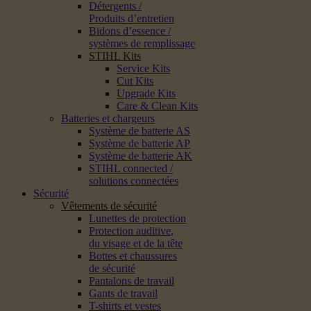
Détergents /
Produits d’entretien
Bidons d’essence /
systèmes de remplissage
STIHL Kits
Service Kits
Cut Kits
Upgrade Kits
Care & Clean Kits
Batteries et chargeurs
Système de batterie AS
Système de batterie AP
Système de batterie AK
STIHL connected /
solutions connectées
Sécurité
Vêtements de sécurité
Lunettes de protection
Protection auditive,
du visage et de la tête
Bottes et chaussures
de sécurité
Pantalons de travail
Gants de travail
T-shirts et vestes