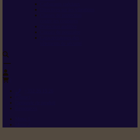
Carburants spéciaux
Directives sur les vibrations
Classes de protection
contre les coupures
Protection auditive
Classes de poussière
Caractéristiques des
vêtements de sécurité
0
+352 26 15 26
Contact
Demande de produit
Ressources
Menu 1
Menu 2