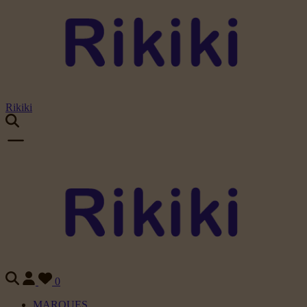
Rikiki
0
MARQUES