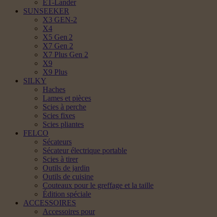
ET-Lander
SUNSEEKER
X3 GEN-2
X4
X5 Gen 2
X7 Gen 2
X7 Plus Gen 2
X9
X9 Plus
SILKY
Haches
Lames et pièces
Scies à perche
Scies fixes
Scies pliantes
FELCO
Sécateurs
Sécateur électrique portable
Scies à tirer
Outils de jardin
Outils de cuisine
Couteaux pour le greffage et la taille
Édition spéciale
ACCESSOIRES
Accessoires pour