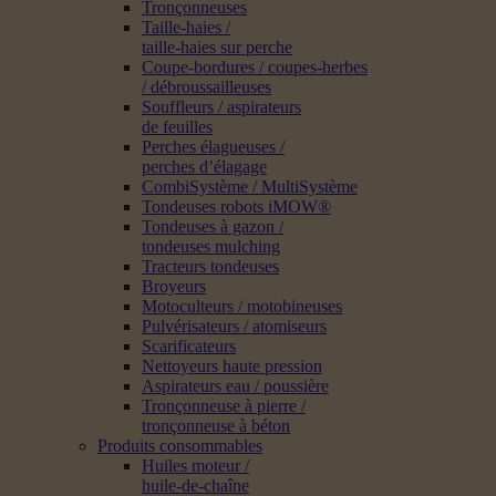
Tronçonneuses
Taille-haies /
taille-haies sur perche
Coupe-bordures / coupes-herbes
/ débroussailleuses
Souffleurs / aspirateurs
de feuilles
Perches élagueuses /
perches d’élagage
CombiSystème / MultiSystème
Tondeuses robots iMOW®
Tondeuses à gazon /
tondeuses mulching
Tracteurs tondeuses
Broyeurs
Motoculteurs / motobineuses
Pulvérisateurs / atomiseurs
Scarificateurs
Nettoyeurs haute pression
Aspirateurs eau / poussière
Tronçonneuse à pierre /
tronçonneuse à béton
Produits consommables
Huiles moteur /
huile-de-chaîne