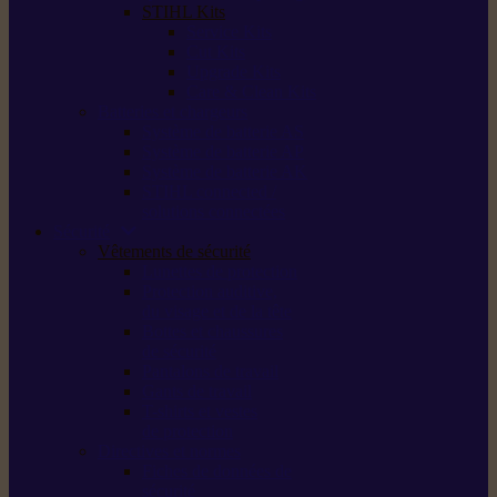
STIHL Kits
Service Kits
Cut Kits
Upgrade Kits
Care & Clean Kits
Batteries et chargeurs
Système de batterie AS
Système de batterie AP
Système de batterie AK
STIHL connected /
solutions connectées
Sécurité
Vêtements de sécurité
Lunettes de protection
Protection auditive,
du visage et de la tête
Bottes et chaussures
de sécurité
Pantalons de travail
Gants de travail
T-shirts et vestes
de protection
Directives et normes
Fiches de données de
sécurité