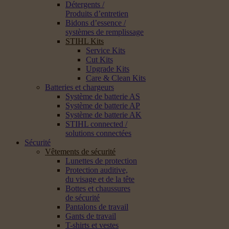
Détergents /
Produits d’entretien
Bidons d’essence /
systèmes de remplissage
STIHL Kits
Service Kits
Cut Kits
Upgrade Kits
Care & Clean Kits
Batteries et chargeurs
Système de batterie AS
Système de batterie AP
Système de batterie AK
STIHL connected /
solutions connectées
Sécurité
Vêtements de sécurité
Lunettes de protection
Protection auditive,
du visage et de la tête
Bottes et chaussures
de sécurité
Pantalons de travail
Gants de travail
T-shirts et vestes