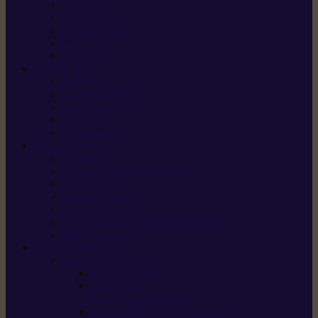
X5 Gen 2
X7 Gen 2
X7 Plus Gen 2
X9
X9 Plus
SILKY
Haches
Lames et pièces
Scies à perche
Scies fixes
Scies pliantes
FELCO
Sécateurs
Sécateur électrique portable
Scies à tirer
Outils de jardin
Outils de cuisine
Couteaux pour le greffage et la taille
Édition spéciale
ACCESSOIRES
Accessoires pour
Tronçonneuses
Taille-haies /
taille-haies sur perche
Coupe-bordures / coupes-herbes