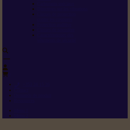
Carburants spéciaux
Directives sur les vibrations
Classes de protection
contre les coupures
Protection auditive
Classes de poussière
Caractéristiques des
vêtements de sécurité
0
+352 26 15 26
Contact
Demande de produit
Ressources
Menu 1
Menu 2