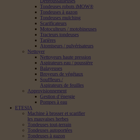
Débroussailleuses
Tondeuses robots iMOW®
Tondeuses à gazon
Tondeuses mulching
Scarificateurs
Motoculteurs / motobineuses
Tracteurs tondeuses
Tarières
Atomiseurs / pulvérisateurs
Nettoyer
Nettoyeurs haute pression
Aspirateurs eau / poussière
Balayeuses
Broyeurs de végétaux
Souffleurs /
Aspirateurs de feuilles
Approvisionnement
Gestion d’énergie
Pompes à eau
ETESIA
Machine à brosser et scarifier
les mauvaises herbes
Tondeuses tout-terrain
Tondeuses autoportées
Tondeuses à gazon