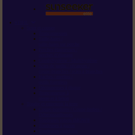
STIHL
Scier et couper
Tronçonneuses
Taille-haies /
taille-haies sur perche
Perches élagueuses /
perches d’élagage
CombiSystème / MultiSystème
Scies de jardin / sécateurs /
coupe-branches / scies à branches
Haches / merlins /
outils forestiers
Découpeuses à disque
Tronçonneuse à
pierre et à béton
Tondre et entretenir la terre
Coupe-bordures / Coupe-herbes /
Débroussailleuses
Tondeuses robots iMOW®
Tondeuses à gazon
Tondeuses mulching