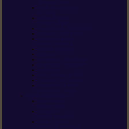
/ débroussailleuses
Souffleurs / aspirateurs
de feuilles
Perches élagueuses /
perches d’élagage
CombiSystème / MultiSystème
Tondeuses robots iMOW®
Tondeuses à gazon /
tondeuses mulching
Tracteurs tondeuses
Broyeurs
Motoculteurs / motobineuses
Pulvérisateurs / atomiseurs
Scarificateurs
Nettoyeurs haute pression
Aspirateurs eau / poussière
Tronçonneuse à pierre /
tronçonneuse à béton
Produits consommables
Huiles moteur /
huile-de-chaîne
Détergents /
Produits d’entretien
Bidons d’essence /
systèmes de remplissage