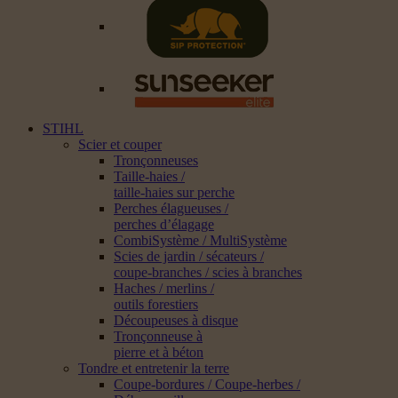
STIHL
Scier et couper
Tronçonneuses
Taille-haies /
taille-haies sur perche
Perches élagueuses /
perches d’élagage
CombiSystème / MultiSystème
Scies de jardin / sécateurs /
coupe-branches / scies à branches
Haches / merlins /
outils forestiers
Découpeuses à disque
Tronçonneuse à
pierre et à béton
Tondre et entretenir la terre
Coupe-bordures / Coupe-herbes /