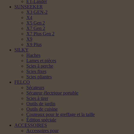
ET-Lander
SUNSEEKER
X3 GEN-2
X4
X5 Gen 2
X7 Gen 2
X7 Plus Gen 2
X9
X9 Plus
SILKY
Haches
Lames et pièces
Scies à perche
Scies fixes
Scies pliantes
FELCO
Sécateurs
Sécateur électrique portable
Scies à tirer
Outils de jardin
Outils de cuisine
Couteaux pour le greffage et la taille
Édition spéciale
ACCESSOIRES
Accessoires pour