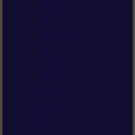
Scarificateurs
Motoculteurs / motobineuses
Tracteurs tondeuses
Tarières
Atomiseurs / pulvérisateurs
Nettoyer
Nettoyeurs haute pression
Aspirateurs eau / poussière
Balayeuses
Broyeurs de végétaux
Souffleurs /
Aspirateurs de feuilles
Approvisionnement
Gestion d’énergie
Pompes à eau
ETESIA
Machine à brosser et scarifier
les mauvaises herbes
Tondeuses tout-terrain
Tondeuses autoportées
Tondeuses à gazon
ET-Lander
SUNSEEKER
X3 GEN-2
X4