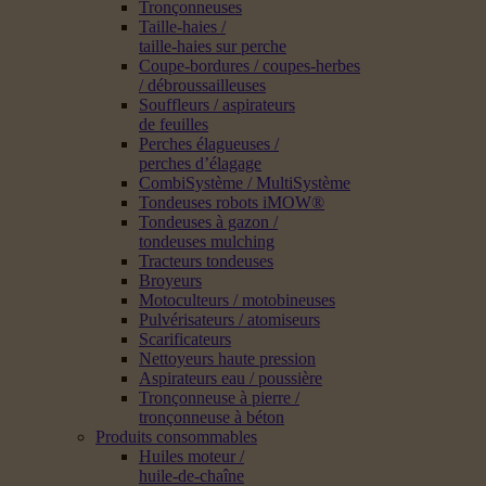
Tronçonneuses
Taille-haies /
taille-haies sur perche
Coupe-bordures / coupes-herbes
/ débroussailleuses
Souffleurs / aspirateurs
de feuilles
Perches élagueuses /
perches d’élagage
CombiSystème / MultiSystème
Tondeuses robots iMOW®
Tondeuses à gazon /
tondeuses mulching
Tracteurs tondeuses
Broyeurs
Motoculteurs / motobineuses
Pulvérisateurs / atomiseurs
Scarificateurs
Nettoyeurs haute pression
Aspirateurs eau / poussière
Tronçonneuse à pierre /
tronçonneuse à béton
Produits consommables
Huiles moteur /
huile-de-chaîne