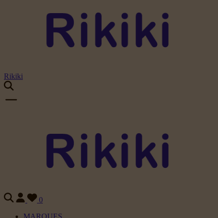
Rikiki
0
MARQUES