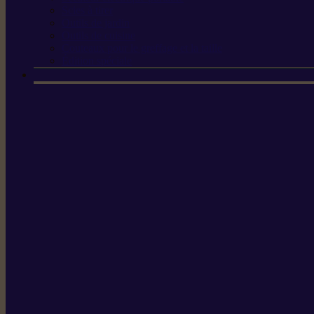
Scies à tirer
Outils de jardin
Outils de cuisine
Couteaux pour le greffage et la taille
Édition spéciale