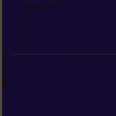
de protection
Directives et normes
Fiches de données de
sécurité
Carburants spéciaux
Directives sur les vibrations
Classes de protection
contre les coupures
Protection auditive
Classes de poussière
Caractéristiques des
vêtements de sécurité
0
+352 26 15 26
Contact
Demande de produit