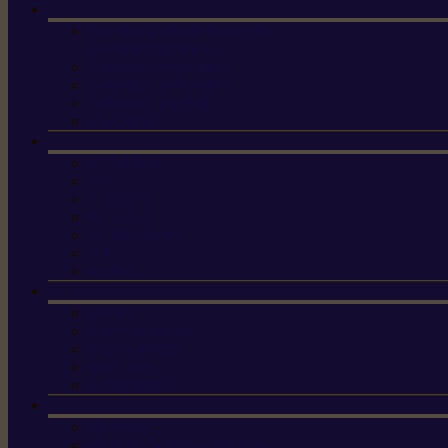
Machine à brosser et scarifier
les mauvaises herbes
Tondeuses tout-terrain
Tondeuses autoportées
Tondeuses à gazon
ET-Lander
X3 GEN-2
X4
X5 Gen 2
X7 Gen 2
X7 Plus Gen 2
X9
X9 Plus
Haches
Lames et pièces
Scies à perche
Scies fixes
Scies pliantes
Sécateurs
Sécateur électrique portable