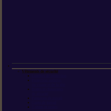
Vêtements de sécurité
Lunettes de protection
Protection auditive,
du visage et de la tête
Bottes et chaussures
de sécurité
Pantalons de travail
Gants de travail
T-shirts et vestes