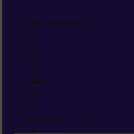
outils forestiers
Découpeuses à disque
Tronçonneuse à
pierre et à béton
Tondre et entretenir la terre
Coupe-bordures / Coupe-herbes /
Débroussailleuses
Tondeuses robots iMOW®
Tondeuses à gazon
Tondeuses mulching
Scarificateurs
Motoculteurs / motobineuses
Tracteurs tondeuses
Tarières
Atomiseurs / pulvérisateurs
Nettoyer
Nettoyeurs haute pression
Aspirateurs eau / poussière
Balayeuses
Broyeurs de végétaux
Souffleurs /
Aspirateurs de feuilles
Approvisionnement
Gestion d’énergie
Pompes à eau