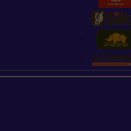
STIHL