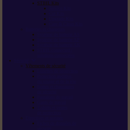
STIHL Kits
Service Kits
Cut Kits
Upgrade Kits
Care & Clean Kits
Batteries et chargeurs
Système de batterie AS
Système de batterie AP
Système de batterie AK
STIHL connected /
solutions connectées
Sécurité
Vêtements de sécurité
Lunettes de protection
Protection auditive,
du visage et de la tête
Bottes et chaussures
de sécurité
Pantalons de travail
Gants de travail
T-shirts et vestes
de protection
Directives et normes
Fiches de données de
sécurité