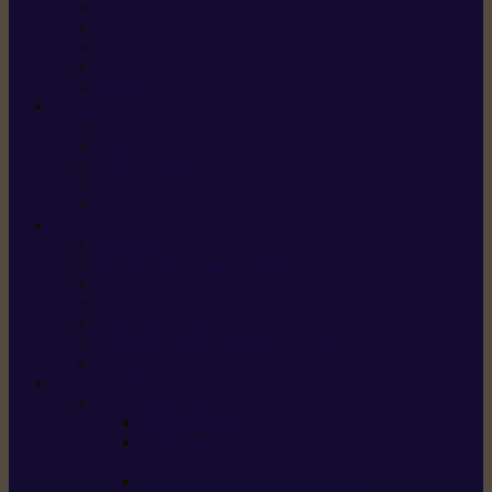
X5 Gen 2
X7 Gen 2
X7 Plus Gen 2
X9
X9 Plus
SILKY
Haches
Lames et pièces
Scies à perche
Scies fixes
Scies pliantes
FELCO
Sécateurs
Sécateur électrique portable
Scies à tirer
Outils de jardin
Outils de cuisine
Couteaux pour le greffage et la taille
Édition spéciale
ACCESSOIRES
Accessoires pour
Tronçonneuses
Taille-haies /
taille-haies sur perche
Coupe-bordures / coupes-herbes