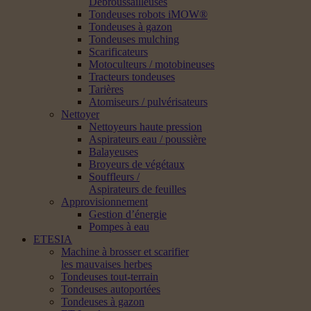
Débroussailleuses
Tondeuses robots iMOW®
Tondeuses à gazon
Tondeuses mulching
Scarificateurs
Motoculteurs / motobineuses
Tracteurs tondeuses
Tarières
Atomiseurs / pulvérisateurs
Nettoyer
Nettoyeurs haute pression
Aspirateurs eau / poussière
Balayeuses
Broyeurs de végétaux
Souffleurs /
Aspirateurs de feuilles
Approvisionnement
Gestion d’énergie
Pompes à eau
ETESIA
Machine à brosser et scarifier
les mauvaises herbes
Tondeuses tout-terrain
Tondeuses autoportées
Tondeuses à gazon