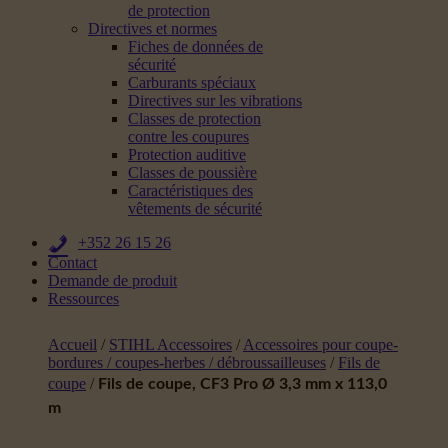
de protection
Directives et normes
Fiches de données de
sécurité
Carburants spéciaux
Directives sur les vibrations
Classes de protection
contre les coupures
Protection auditive
Classes de poussière
Caractéristiques des
vêtements de sécurité
+352 26 15 26
Contact
Demande de produit
Ressources
Accueil
/
STIHL Accessoires
/
Accessoires pour coupe-
bordures / coupes-herbes / débroussailleuses
/
Fils de
coupe
/
Fils de coupe, CF3 Pro Ø 3,3 mm x 113,0
m