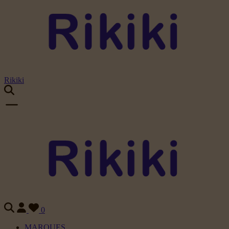
Rikiki
0
MARQUES