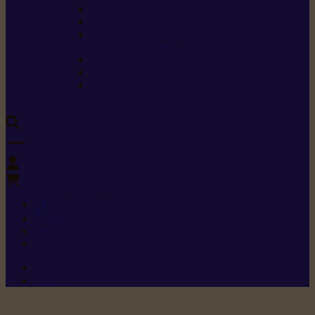
Carburants spéciaux
Directives sur les vibrations
Classes de protection
contre les coupures
Protection auditive
Classes de poussière
Caractéristiques des
vêtements de sécurité
0
+352 26 15 26
Contact
Demande de produit
Ressources
Menu 1
Menu 2