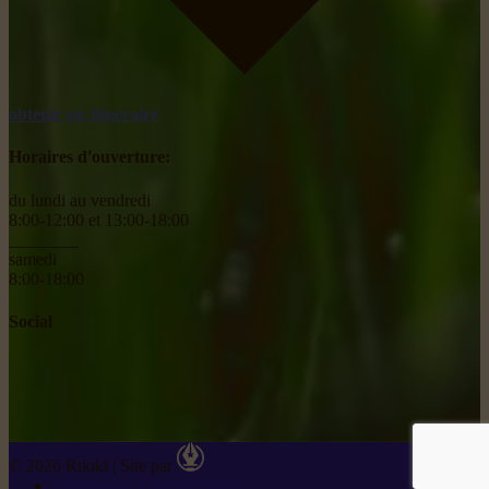
obtenir un itinéraire
Horaires d'ouverture:
du lundi au vendredi
8:00-12:00 et 13:00-18:00
________
samedi
8:00-18:00
Social
© 2026 Rikiki
|
Site par
Politique de Confidentialité