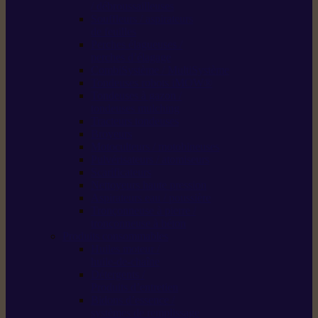
/ débroussailleuses
Souffleurs / aspirateurs
de feuilles
Perches élagueuses /
perches d’élagage
CombiSystème / MultiSystème
Tondeuses robots iMOW®
Tondeuses à gazon /
tondeuses mulching
Tracteurs tondeuses
Broyeurs
Motoculteurs / motobineuses
Pulvérisateurs / atomiseurs
Scarificateurs
Nettoyeurs haute pression
Aspirateurs eau / poussière
Tronçonneuse à pierre /
tronçonneuse à béton
Produits consommables
Huiles moteur /
huile-de-chaîne
Détergents /
Produits d’entretien
Bidons d’essence /
systèmes de remplissage