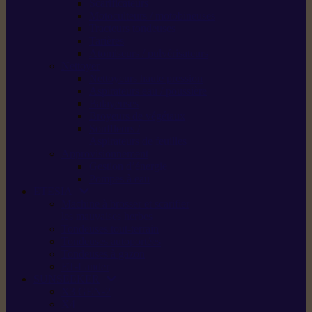
Scarificateurs
Motoculteurs / motobineuses
Tracteurs tondeuses
Tarières
Atomiseurs / pulvérisateurs
Nettoyer
Nettoyeurs haute pression
Aspirateurs eau / poussière
Balayeuses
Broyeurs de végétaux
Souffleurs /
Aspirateurs de feuilles
Approvisionnement
Gestion d’énergie
Pompes à eau
ETESIA
Machine à brosser et scarifier
les mauvaises herbes
Tondeuses tout-terrain
Tondeuses autoportées
Tondeuses à gazon
ET-Lander
SUNSEEKER
X3 GEN-2
X4