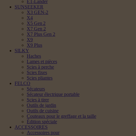
ET-Lander
SUNSEEKER
X3 GEN-2
X4
X5 Gen 2
X7 Gen 2
X7 Plus Gen 2
X9
X9 Plus
SILKY
Haches
Lames et pièces
Scies à perche
Scies fixes
Scies pliantes
FELCO
Sécateurs
Sécateur électrique portable
Scies à tirer
Outils de jardin
Outils de cuisine
Couteaux pour le greffage et la taille
Édition spéciale
ACCESSOIRES
Accessoires pour