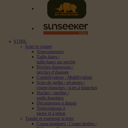
STIHL
Scier et couper
Tronçonneuses
Taille-haies /
taille-haies sur perche
Perches élagueuses /
perches d’élagage
CombiSystème / MultiSystème
Scies de jardin / sécateurs /
coupe-branches / scies à branches
Haches / merlins /
outils forestiers
Découpeuses à disque
Tronçonneuse à
pierre et à béton
Tondre et entretenir la terre
Coupe-bordures / Coupe-herbes /