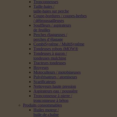
Tronçonneuses
Taille-haies /
taille-haies sur perche
Coupe-bordures / coupes-herbes
/ débroussailleuses
Souffleurs / aspirateurs
de feuilles
Perches élagueuses /
perches d’élagage
CombiSystème / MultiSystème
Tondeuses robots iMOW®
Tondeuses à gazon /
tondeuses mulching
Tracteurs tondeuses
Broyeurs
Motoculteurs / motobineuses
Pulvérisateurs / atomiseurs
Scarificateurs
Nettoyeurs haute pression
Aspirateurs eau / poussière
Tronçonneuse à pierre /
tronçonneuse à béton
Produits consommables
Huiles moteur /
huile-de-chaîne