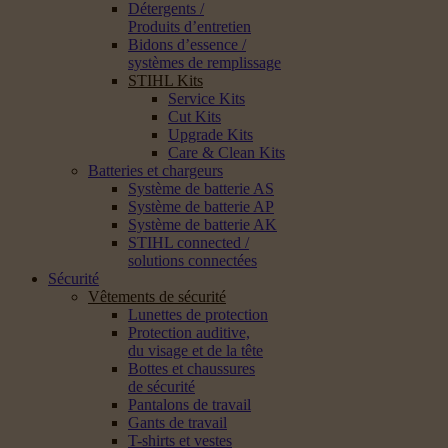
Détergents /
Produits d’entretien
Bidons d’essence /
systèmes de remplissage
STIHL Kits
Service Kits
Cut Kits
Upgrade Kits
Care & Clean Kits
Batteries et chargeurs
Système de batterie AS
Système de batterie AP
Système de batterie AK
STIHL connected /
solutions connectées
Sécurité
Vêtements de sécurité
Lunettes de protection
Protection auditive,
du visage et de la tête
Bottes et chaussures
de sécurité
Pantalons de travail
Gants de travail
T-shirts et vestes