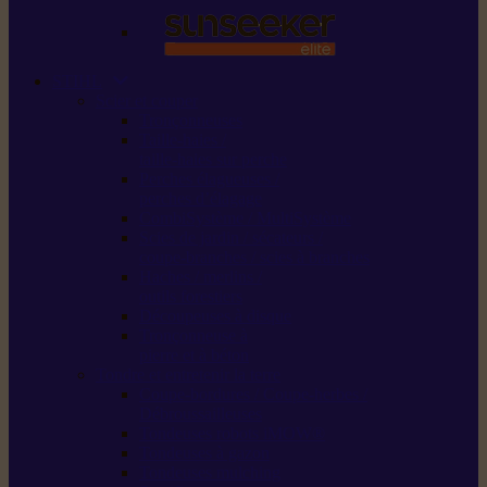
STIHL
Scier et couper
Tronçonneuses
Taille-haies /
taille-haies sur perche
Perches élagueuses /
perches d’élagage
CombiSystème / MultiSystème
Scies de jardin / sécateurs /
coupe-branches / scies à branches
Haches / merlins /
outils forestiers
Découpeuses à disque
Tronçonneuse à
pierre et à béton
Tondre et entretenir la terre
Coupe-bordures / Coupe-herbes /
Débroussailleuses
Tondeuses robots iMOW®
Tondeuses à gazon
Tondeuses mulching