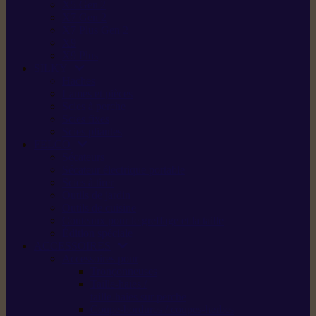
X5 Gen 2
X7 Gen 2
X7 Plus Gen 2
X9
X9 Plus
SILKY
Haches
Lames et pièces
Scies à perche
Scies fixes
Scies pliantes
FELCO
Sécateurs
Sécateur électrique portable
Scies à tirer
Outils de jardin
Outils de cuisine
Couteaux pour le greffage et la taille
Édition spéciale
ACCESSOIRES
Accessoires pour
Tronçonneuses
Taille-haies /
taille-haies sur perche
Coupe-bordures / coupes-herbes