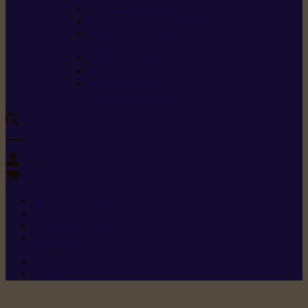
Carburants spéciaux
Directives sur les vibrations
Classes de protection
contre les coupures
Protection auditive
Classes de poussière
Caractéristiques des
vêtements de sécurité
0
+352 26 15 26
Contact
Demande de produit
Ressources
Menu 1
Menu 2