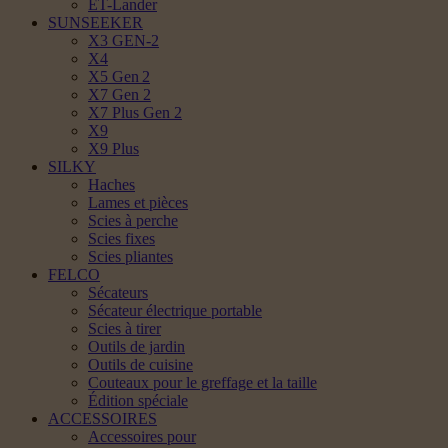
ET-Lander
SUNSEEKER
X3 GEN-2
X4
X5 Gen 2
X7 Gen 2
X7 Plus Gen 2
X9
X9 Plus
SILKY
Haches
Lames et pièces
Scies à perche
Scies fixes
Scies pliantes
FELCO
Sécateurs
Sécateur électrique portable
Scies à tirer
Outils de jardin
Outils de cuisine
Couteaux pour le greffage et la taille
Édition spéciale
ACCESSOIRES
Accessoires pour