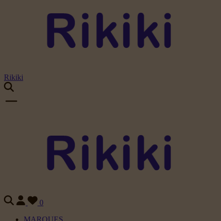
Rikiki
0
MARQUES