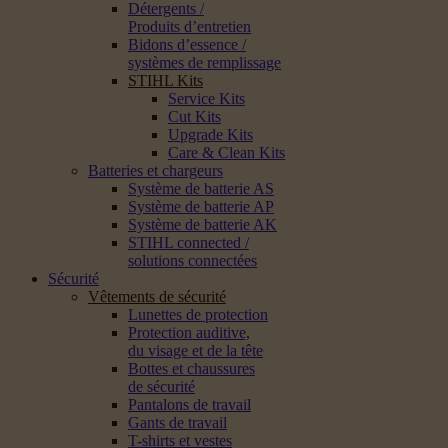
Détergents /
Produits d’entretien
Bidons d’essence /
systèmes de remplissage
STIHL Kits
Service Kits
Cut Kits
Upgrade Kits
Care & Clean Kits
Batteries et chargeurs
Système de batterie AS
Système de batterie AP
Système de batterie AK
STIHL connected /
solutions connectées
Sécurité
Vêtements de sécurité
Lunettes de protection
Protection auditive,
du visage et de la tête
Bottes et chaussures
de sécurité
Pantalons de travail
Gants de travail
T-shirts et vestes