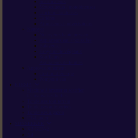
Scarificateurs
Motoculteurs / motobineuses
Tracteurs tondeuses
Tarières
Atomiseurs / pulvérisateurs
Nettoyer
Nettoyeurs haute pression
Aspirateurs eau / poussière
Balayeuses
Broyeurs de végétaux
Souffleurs /
Aspirateurs de feuilles
Approvisionnement
Gestion d’énergie
Pompes à eau
ETESIA
Machine à brosser et scarifier
les mauvaises herbes
Tondeuses tout-terrain
Tondeuses autoportées
Tondeuses à gazon
ET-Lander
SUNSEEKER
X3 GEN-2
X4