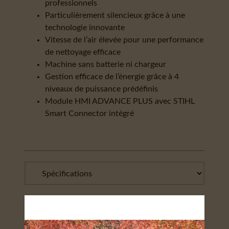
professionnels
Particulièrement silencieux grâce à une
technologie innovante
Vitesse de l’air élevée pour une performance
de nettoyage efficace
Machine sans batterie ni chargeur
Gestion efficace de l’énergie grâce à 4
niveaux de puissance prédéfinis
Module HMI ADVANCE PLUS avec STIHL
Smart Connector intégré