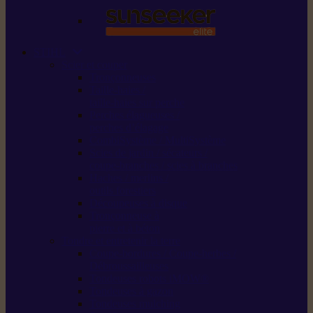
STIHL
Scier et couper
Tronçonneuses
Taille-haies /
taille-haies sur perche
Perches élagueuses /
perches d’élagage
CombiSystème / MultiSystème
Scies de jardin / sécateurs /
coupe-branches / scies à branches
Haches / merlins /
outils forestiers
Découpeuses à disque
Tronçonneuse à
pierre et à béton
Tondre et entretenir la terre
Coupe-bordures / Coupe-herbes /
Débroussailleuses
Tondeuses robots iMOW®
Tondeuses à gazon
Tondeuses mulching