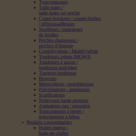
Tronçonneuses
Taille-haies /
taille-haies sur perche
Coupe-bordures / coupes-herbes
/ débroussailleuses
Souffleurs / aspirateurs
de feuilles
Perches élagueuses /
perches d’élagage
CombiSystème / MultiSystème
Tondeuses robots iMOW®
Tondeuses à gazon /
tondeuses mulching
Tracteurs tondeuses
Broyeurs
Motoculteurs / motobineuses
Pulvérisateurs / atomiseurs
Scarificateurs
Nettoyeurs haute pression
Aspirateurs eau / poussière
Tronçonneuse à pierre /
tronçonneuse à béton
Produits consommables
Huiles moteur /
huile-de-chaîne