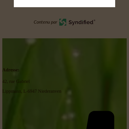
Contenu par
Adresse:
42, rue Gabriel
Lippmann, L-6947 Niederanven