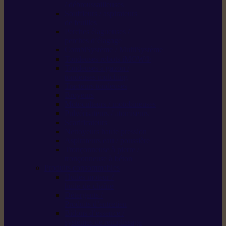
/ débroussailleuses
Souffleurs / aspirateurs
de feuilles
Perches élagueuses /
perches d’élagage
CombiSystème / MultiSystème
Tondeuses robots iMOW®
Tondeuses à gazon /
tondeuses mulching
Tracteurs tondeuses
Broyeurs
Motoculteurs / motobineuses
Pulvérisateurs / atomiseurs
Scarificateurs
Nettoyeurs haute pression
Aspirateurs eau / poussière
Tronçonneuse à pierre /
tronçonneuse à béton
Produits consommables
Huiles moteur /
huile-de-chaîne
Détergents /
Produits d’entretien
Bidons d’essence /
systèmes de remplissage