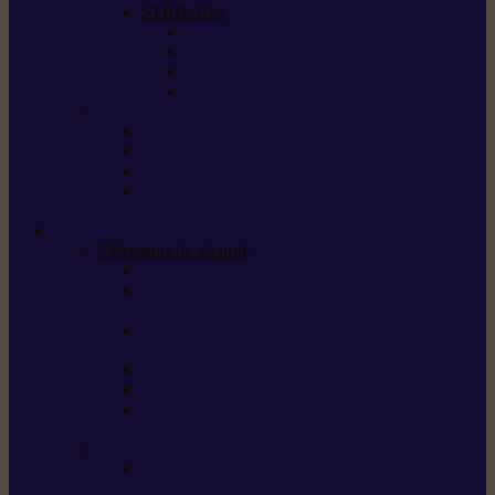
STIHL Kits
Service Kits
Cut Kits
Upgrade Kits
Care & Clean Kits
Batteries et chargeurs
Système de batterie AS
Système de batterie AP
Système de batterie AK
STIHL connected /
solutions connectées
Sécurité
Vêtements de sécurité
Lunettes de protection
Protection auditive,
du visage et de la tête
Bottes et chaussures
de sécurité
Pantalons de travail
Gants de travail
T-shirts et vestes
de protection
Directives et normes
Fiches de données de
sécurité