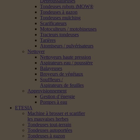
Débroussailleuses
Tondeuses robots iMOW®
Tondeuses à gazon
Tondeuses mulching
Scarificateurs
Motoculteurs / motobineuses
Tracteurs tondeuses
Tarières
Atomiseurs / pulvérisateurs
Nettoyer
Nettoyeurs haute pression
Aspirateurs eau / poussière
Balayeuses
Broyeurs de végétaux
Souffleurs /
Aspirateurs de feuilles
Approvisionnement
Gestion d’énergie
Pompes à eau
ETESIA
Machine à brosser et scarifier
les mauvaises herbes
Tondeuses tout-terrain
Tondeuses autoportées
Tondeuses à gazon