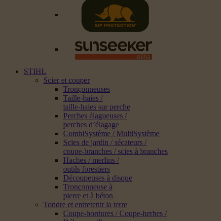
STIHL
Scier et couper
Tronçonneuses
Taille-haies /
taille-haies sur perche
Perches élagueuses /
perches d’élagage
CombiSystème / MultiSystème
Scies de jardin / sécateurs /
coupe-branches / scies à branches
Haches / merlins /
outils forestiers
Découpeuses à disque
Tronçonneuse à
pierre et à béton
Tondre et entretenir la terre
Coupe-bordures / Coupe-herbes /