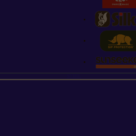
STIHL