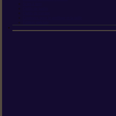
Scies à tirer
Outils de jardin
Outils de cuisine
Couteaux pour le greffage et la taille
Édition spéciale