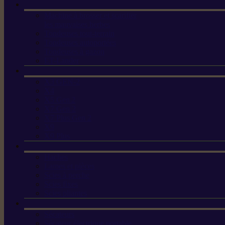
Machine à brosser et scarifier
les mauvaises herbes
Tondeuses tout-terrain
Tondeuses autoportées
Tondeuses à gazon
ET-Lander
X3 GEN-2
X4
X5 Gen 2
X7 Gen 2
X7 Plus Gen 2
X9
X9 Plus
Haches
Lames et pièces
Scies à perche
Scies fixes
Scies pliantes
Sécateurs
Sécateur électrique portable