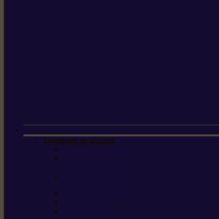
Vêtements de sécurité
Lunettes de protection
Protection auditive,
du visage et de la tête
Bottes et chaussures
de sécurité
Pantalons de travail
Gants de travail
T-shirts et vestes