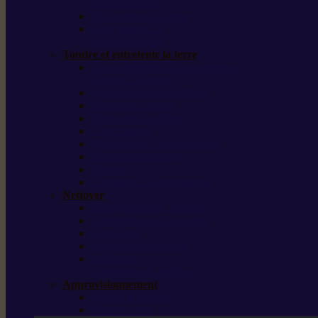
outils forestiers
Découpeuses à disque
Tronçonneuse à
pierre et à béton
Tondre et entretenir la terre
Coupe-bordures / Coupe-herbes /
Débroussailleuses
Tondeuses robots iMOW®
Tondeuses à gazon
Tondeuses mulching
Scarificateurs
Motoculteurs / motobineuses
Tracteurs tondeuses
Tarières
Atomiseurs / pulvérisateurs
Nettoyer
Nettoyeurs haute pression
Aspirateurs eau / poussière
Balayeuses
Broyeurs de végétaux
Souffleurs /
Aspirateurs de feuilles
Approvisionnement
Gestion d’énergie
Pompes à eau