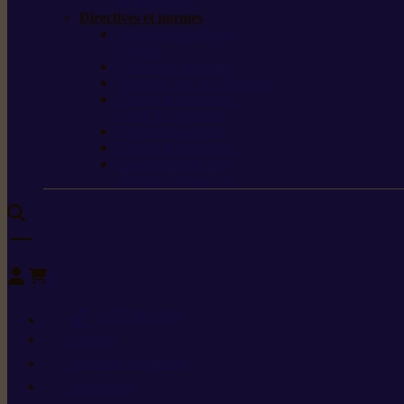
de protection
Directives et normes
Fiches de données de
sécurité
Carburants spéciaux
Directives sur les vibrations
Classes de protection
contre les coupures
Protection auditive
Classes de poussière
Caractéristiques des
vêtements de sécurité
0
+352 26 15 26
Contact
Demande de produit
Ressources