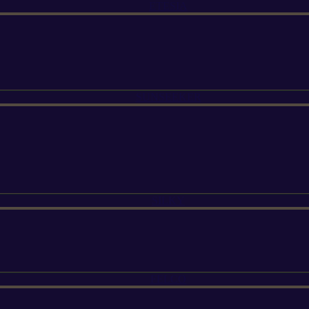
ETESIA
SUNSEEKER
SILKY
FELCO