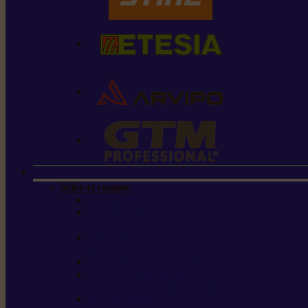
Scier et couper
Tronçonneuses
Taille-haies /
taille-haies sur perche
Perches élagueuses /
perches d’élagage
CombiSystème / MultiSystème
Scies de jardin / sécateurs /
coupe-branches / scies à branches
Haches / merlins /