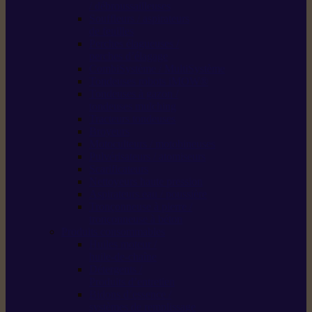
/ débroussailleuses
Souffleurs / aspirateurs
de feuilles
Perches élagueuses /
perches d’élagage
CombiSystème / MultiSystème
Tondeuses robots iMOW®
Tondeuses à gazon /
tondeuses mulching
Tracteurs tondeuses
Broyeurs
Motoculteurs / motobineuses
Pulvérisateurs / atomiseurs
Scarificateurs
Nettoyeurs haute pression
Aspirateurs eau / poussière
Tronçonneuse à pierre /
tronçonneuse à béton
Produits consommables
Huiles moteur /
huile-de-chaîne
Détergents /
Produits d’entretien
Bidons d’essence /
systèmes de remplissage