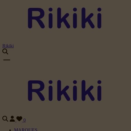
Rikiki
0
MARQUES