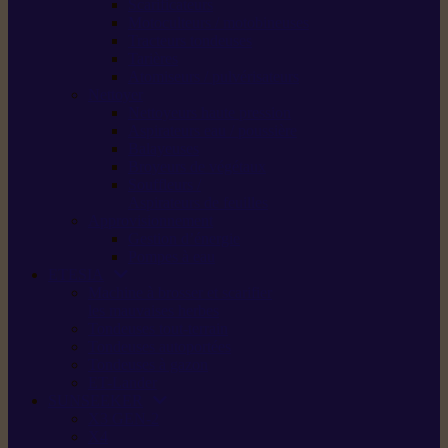
Scarificateurs
Motoculteurs / motobineuses
Tracteurs tondeuses
Tarières
Atomiseurs / pulvérisateurs
Nettoyer
Nettoyeurs haute pression
Aspirateurs eau / poussière
Balayeuses
Broyeurs de végétaux
Souffleurs /
Aspirateurs de feuilles
Approvisionnement
Gestion d’énergie
Pompes à eau
ETESIA
Machine à brosser et scarifier
les mauvaises herbes
Tondeuses tout-terrain
Tondeuses autoportées
Tondeuses à gazon
ET-Lander
SUNSEEKER
X3 GEN-2
X4