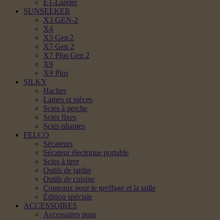
ET-Lander
SUNSEEKER
X3 GEN-2
X4
X5 Gen 2
X7 Gen 2
X7 Plus Gen 2
X9
X9 Plus
SILKY
Haches
Lames et pièces
Scies à perche
Scies fixes
Scies pliantes
FELCO
Sécateurs
Sécateur électrique portable
Scies à tirer
Outils de jardin
Outils de cuisine
Couteaux pour le greffage et la taille
Édition spéciale
ACCESSOIRES
Accessoires pour