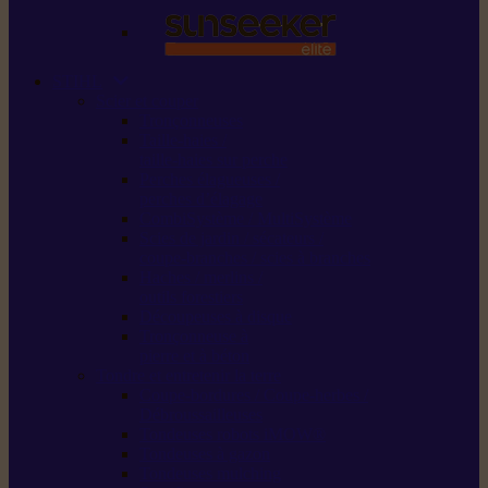
STIHL
Scier et couper
Tronçonneuses
Taille-haies /
taille-haies sur perche
Perches élagueuses /
perches d’élagage
CombiSystème / MultiSystème
Scies de jardin / sécateurs /
coupe-branches / scies à branches
Haches / merlins /
outils forestiers
Découpeuses à disque
Tronçonneuse à
pierre et à béton
Tondre et entretenir la terre
Coupe-bordures / Coupe-herbes /
Débroussailleuses
Tondeuses robots iMOW®
Tondeuses à gazon
Tondeuses mulching