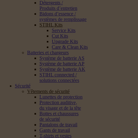
Détergents /
Produits d’entretien
Bidons d’essence /
systèmes de remplissage
STIHL Kits
Service Kits
Cut Kits
Upgrade Kits
Care & Clean Kits
Batteries et chargeurs
Système de batterie AS
Système de batterie AP
Système de batterie AK
STIHL connected /
solutions connectées
Sécurité
Vêtements de sécurité
Lunettes de protection
Protection auditive,
du visage et de la tête
Bottes et chaussures
de sécurité
Pantalons de travail
Gants de travail
T-shirts et vestes