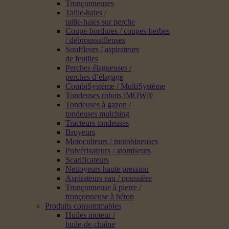
Tronçonneuses
Taille-haies /
taille-haies sur perche
Coupe-bordures / coupes-herbes
/ débroussailleuses
Souffleurs / aspirateurs
de feuilles
Perches élagueuses /
perches d’élagage
CombiSystème / MultiSystème
Tondeuses robots iMOW®
Tondeuses à gazon /
tondeuses mulching
Tracteurs tondeuses
Broyeurs
Motoculteurs / motobineuses
Pulvérisateurs / atomiseurs
Scarificateurs
Nettoyeurs haute pression
Aspirateurs eau / poussière
Tronçonneuse à pierre /
tronçonneuse à béton
Produits consommables
Huiles moteur /
huile-de-chaîne