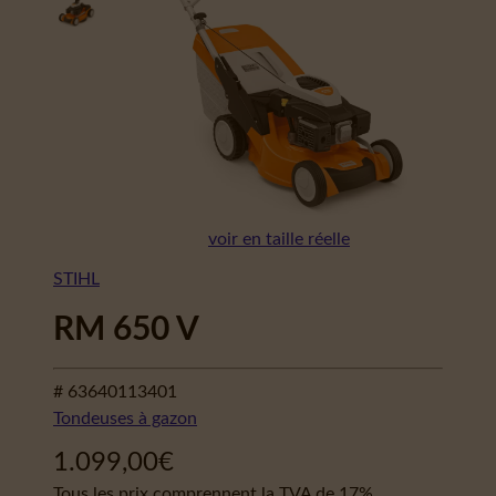
voir en taille réelle
STIHL
RM 650 V
# 63640113401
Tondeuses à gazon
1.099,00
€
Tous les prix comprennent la TVA de 17%.