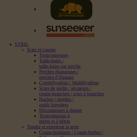
STIHL
Scier et couper
Tronçonneuses
Taille-haies /
taille-haies sur perche
Perches élagueuses /
perches d’élagage
CombiSystème / MultiSystème
Scies de jardin / sécateurs /
coupe-branches / scies à branches
Haches / merlins /
outils forestiers
Découpeuses à disque
Tronçonneuse à
pierre et à béton
Tondre et entretenir la terre
Coupe-bordures / Coupe-herbes /