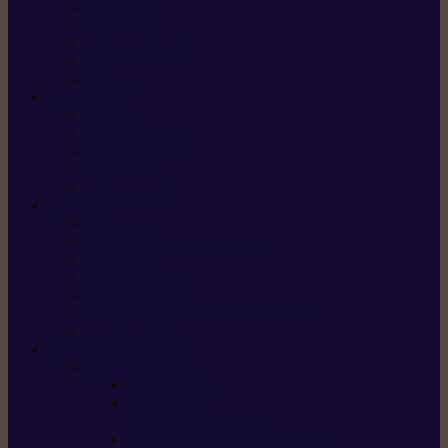
X5 Gen 2
X7 Gen 2
X7 Plus Gen 2
X9
X9 Plus
SILKY
Haches
Lames et pièces
Scies à perche
Scies fixes
Scies pliantes
FELCO
Sécateurs
Sécateur électrique portable
Scies à tirer
Outils de jardin
Outils de cuisine
Couteaux pour le greffage et la taille
Édition spéciale
ACCESSOIRES
Accessoires pour
Tronçonneuses
Taille-haies /
taille-haies sur perche
Coupe-bordures / coupes-herbes