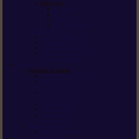
STIHL Kits
Service Kits
Cut Kits
Upgrade Kits
Care & Clean Kits
Batteries et chargeurs
Système de batterie AS
Système de batterie AP
Système de batterie AK
STIHL connected /
solutions connectées
Sécurité
Vêtements de sécurité
Lunettes de protection
Protection auditive,
du visage et de la tête
Bottes et chaussures
de sécurité
Pantalons de travail
Gants de travail
T-shirts et vestes
de protection
Directives et normes
Fiches de données de
sécurité