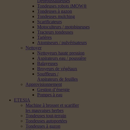
Débroussailleuses
Tondeuses robots iMOW®
Tondeuses à gazon
Tondeuses mulching
Scarificateurs
Motoculteurs / motobineuses
Tracteurs tondeuses
Tarières
Atomiseurs / pulvérisateurs
Nettoyer
Nettoyeurs haute pression
Aspirateurs eau / poussière
Balayeuses
Broyeurs de végétaux
Souffleurs /
Aspirateurs de feuilles
Approvisionnement
Gestion d’énergie
Pompes à eau
ETESIA
Machine à brosser et scarifier
les mauvaises herbes
Tondeuses tout-terrain
Tondeuses autoportées
Tondeuses à gazon