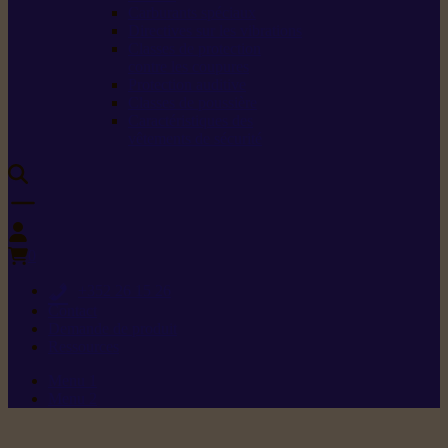
Carburants spéciaux
Directives sur les vibrations
Classes de protection
contre les coupures
Protection auditive
Classes de poussière
Caractéristiques des
vêtements de sécurité
0
+352 26 15 26
Contact
Demande de produit
Ressources
Menu 1
Menu 2