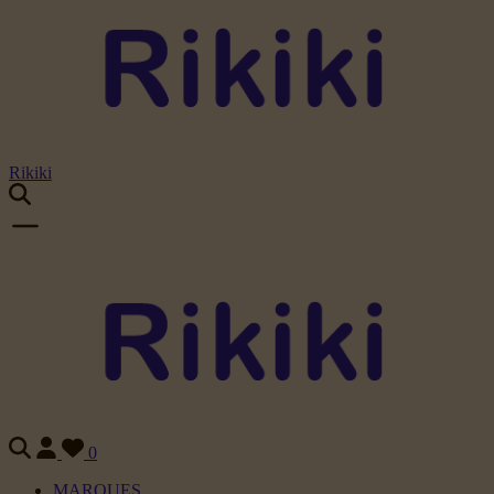
Rikiki
0
MARQUES