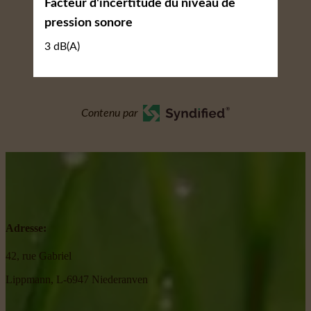
Facteur d'incertitude du niveau de
pression sonore
3 dB(A)
Contenu par
Adresse:
42, rue Gabriel
Lippmann, L-6947 Niederanven