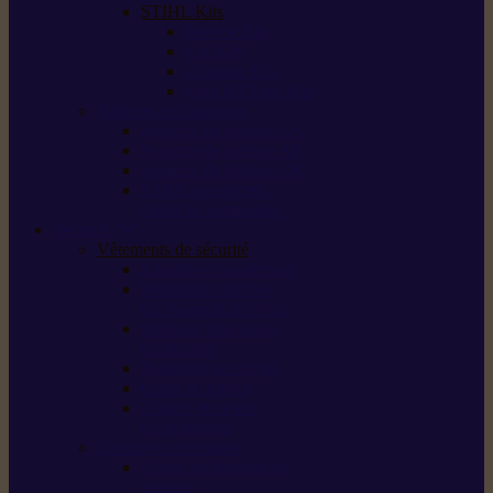
STIHL Kits
Service Kits
Cut Kits
Upgrade Kits
Care & Clean Kits
Batteries et chargeurs
Système de batterie AS
Système de batterie AP
Système de batterie AK
STIHL connected /
solutions connectées
Sécurité
Vêtements de sécurité
Lunettes de protection
Protection auditive,
du visage et de la tête
Bottes et chaussures
de sécurité
Pantalons de travail
Gants de travail
T-shirts et vestes
de protection
Directives et normes
Fiches de données de
sécurité