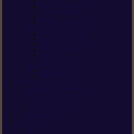
Scarificateurs
Motoculteurs / motobineuses
Tracteurs tondeuses
Tarières
Atomiseurs / pulvérisateurs
Nettoyer
Nettoyeurs haute pression
Aspirateurs eau / poussière
Balayeuses
Broyeurs de végétaux
Souffleurs /
Aspirateurs de feuilles
Approvisionnement
Gestion d’énergie
Pompes à eau
ETESIA
Machine à brosser et scarifier
les mauvaises herbes
Tondeuses tout-terrain
Tondeuses autoportées
Tondeuses à gazon
ET-Lander
SUNSEEKER
X3 GEN-2
X4