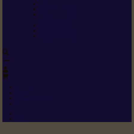
Carburants spéciaux
Directives sur les vibrations
Classes de protection
contre les coupures
Protection auditive
Classes de poussière
Caractéristiques des
vêtements de sécurité
0
+352 26 15 26
Contact
Demande de produit
Ressources
Menu 1
Menu 2