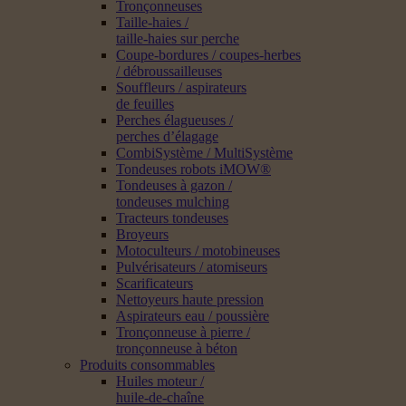
Tronçonneuses
Taille-haies /
taille-haies sur perche
Coupe-bordures / coupes-herbes
/ débroussailleuses
Souffleurs / aspirateurs
de feuilles
Perches élagueuses /
perches d’élagage
CombiSystème / MultiSystème
Tondeuses robots iMOW®
Tondeuses à gazon /
tondeuses mulching
Tracteurs tondeuses
Broyeurs
Motoculteurs / motobineuses
Pulvérisateurs / atomiseurs
Scarificateurs
Nettoyeurs haute pression
Aspirateurs eau / poussière
Tronçonneuse à pierre /
tronçonneuse à béton
Produits consommables
Huiles moteur /
huile-de-chaîne