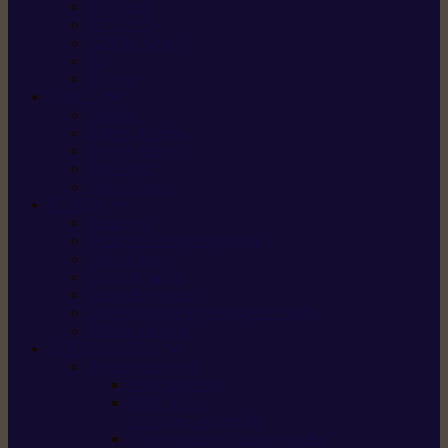
X5 Gen 2
X7 Gen 2
X7 Plus Gen 2
X9
X9 Plus
SILKY
Haches
Lames et pièces
Scies à perche
Scies fixes
Scies pliantes
FELCO
Sécateurs
Sécateur électrique portable
Scies à tirer
Outils de jardin
Outils de cuisine
Couteaux pour le greffage et la taille
Édition spéciale
ACCESSOIRES
Accessoires pour
Tronçonneuses
Taille-haies /
taille-haies sur perche
Coupe-bordures / coupes-herbes