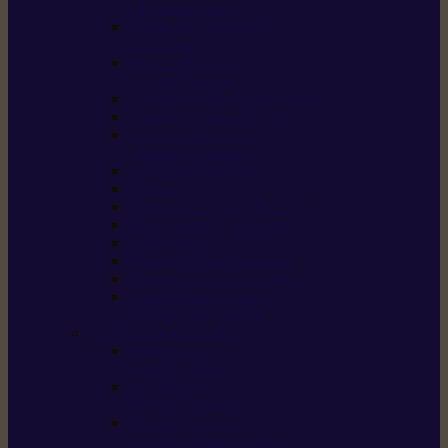
/ débroussailleuses
Souffleurs / aspirateurs
de feuilles
Perches élagueuses /
perches d’élagage
CombiSystème / MultiSystème
Tondeuses robots iMOW®
Tondeuses à gazon /
tondeuses mulching
Tracteurs tondeuses
Broyeurs
Motoculteurs / motobineuses
Pulvérisateurs / atomiseurs
Scarificateurs
Nettoyeurs haute pression
Aspirateurs eau / poussière
Tronçonneuse à pierre /
tronçonneuse à béton
Produits consommables
Huiles moteur /
huile-de-chaîne
Détergents /
Produits d’entretien
Bidons d’essence /
systèmes de remplissage