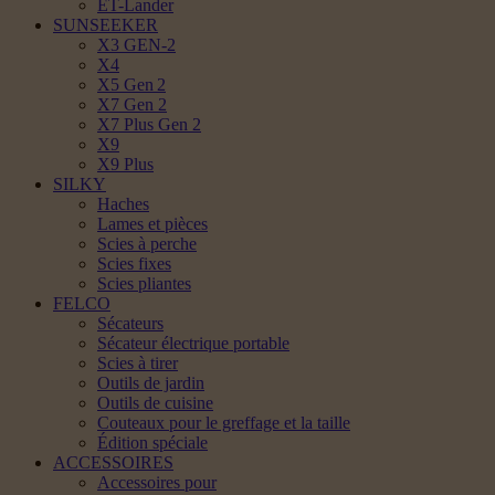
ET-Lander
SUNSEEKER
X3 GEN-2
X4
X5 Gen 2
X7 Gen 2
X7 Plus Gen 2
X9
X9 Plus
SILKY
Haches
Lames et pièces
Scies à perche
Scies fixes
Scies pliantes
FELCO
Sécateurs
Sécateur électrique portable
Scies à tirer
Outils de jardin
Outils de cuisine
Couteaux pour le greffage et la taille
Édition spéciale
ACCESSOIRES
Accessoires pour