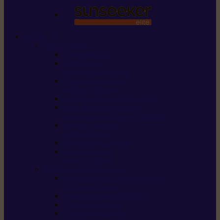
STIHL
Scier et couper
Tronçonneuses
Taille-haies /
taille-haies sur perche
Perches élagueuses /
perches d’élagage
CombiSystème / MultiSystème
Scies de jardin / sécateurs /
coupe-branches / scies à branches
Haches / merlins /
outils forestiers
Découpeuses à disque
Tronçonneuse à
pierre et à béton
Tondre et entretenir la terre
Coupe-bordures / Coupe-herbes /
Débroussailleuses
Tondeuses robots iMOW®
Tondeuses à gazon
Tondeuses mulching