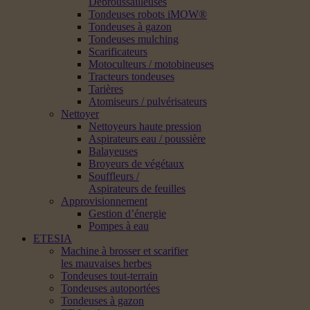
Débroussailleuses
Tondeuses robots iMOW®
Tondeuses à gazon
Tondeuses mulching
Scarificateurs
Motoculteurs / motobineuses
Tracteurs tondeuses
Tarières
Atomiseurs / pulvérisateurs
Nettoyer
Nettoyeurs haute pression
Aspirateurs eau / poussière
Balayeuses
Broyeurs de végétaux
Souffleurs /
Aspirateurs de feuilles
Approvisionnement
Gestion d’énergie
Pompes à eau
ETESIA
Machine à brosser et scarifier
les mauvaises herbes
Tondeuses tout-terrain
Tondeuses autoportées
Tondeuses à gazon