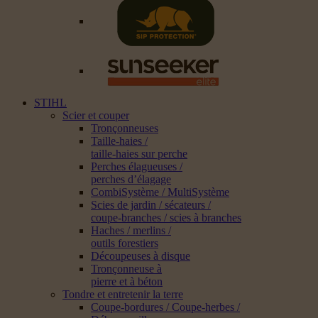
STIHL
Scier et couper
Tronçonneuses
Taille-haies /
taille-haies sur perche
Perches élagueuses /
perches d’élagage
CombiSystème / MultiSystème
Scies de jardin / sécateurs /
coupe-branches / scies à branches
Haches / merlins /
outils forestiers
Découpeuses à disque
Tronçonneuse à
pierre et à béton
Tondre et entretenir la terre
Coupe-bordures / Coupe-herbes /