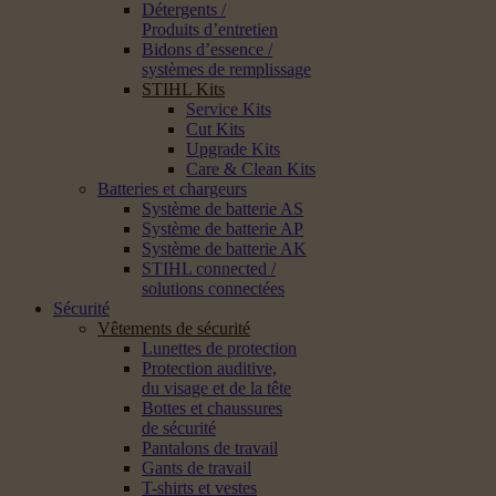
Détergents /
Produits d’entretien
Bidons d’essence /
systèmes de remplissage
STIHL Kits
Service Kits
Cut Kits
Upgrade Kits
Care & Clean Kits
Batteries et chargeurs
Système de batterie AS
Système de batterie AP
Système de batterie AK
STIHL connected /
solutions connectées
Sécurité
Vêtements de sécurité
Lunettes de protection
Protection auditive,
du visage et de la tête
Bottes et chaussures
de sécurité
Pantalons de travail
Gants de travail
T-shirts et vestes