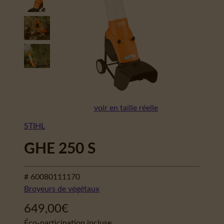
voir en taille réelle
STIHL
GHE 250 S
# 60080111170
Broyeurs de végétaux
649,00
€
Éco-participation incluse.