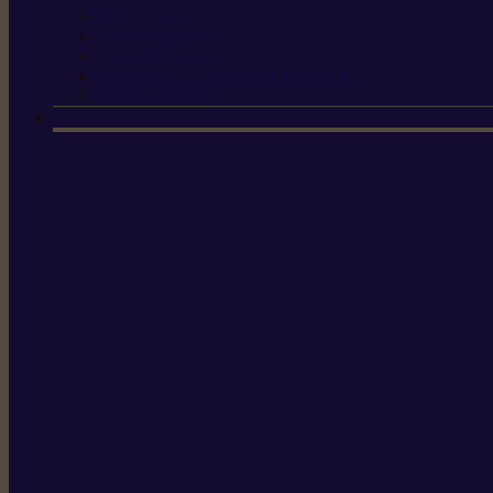
Scies à tirer
Outils de jardin
Outils de cuisine
Couteaux pour le greffage et la taille
Édition spéciale