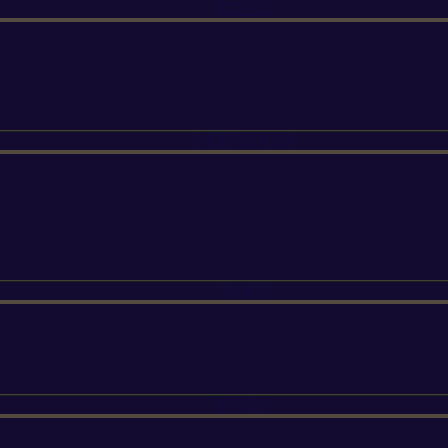
ETESIA
SUNSEEKER
SILKY
FELCO