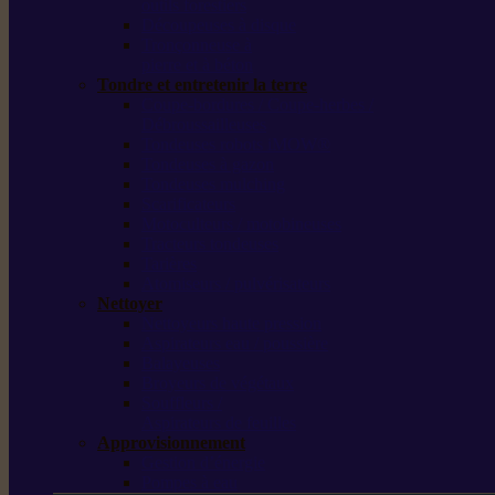
outils forestiers
Découpeuses à disque
Tronçonneuse à
pierre et à béton
Tondre et entretenir la terre
Coupe-bordures / Coupe-herbes /
Débroussailleuses
Tondeuses robots iMOW®
Tondeuses à gazon
Tondeuses mulching
Scarificateurs
Motoculteurs / motobineuses
Tracteurs tondeuses
Tarières
Atomiseurs / pulvérisateurs
Nettoyer
Nettoyeurs haute pression
Aspirateurs eau / poussière
Balayeuses
Broyeurs de végétaux
Souffleurs /
Aspirateurs de feuilles
Approvisionnement
Gestion d’énergie
Pompes à eau