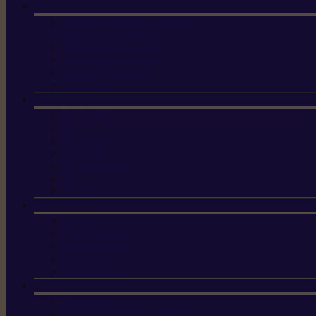
Machine à brosser et scarifier
les mauvaises herbes
Tondeuses tout-terrain
Tondeuses autoportées
Tondeuses à gazon
ET-Lander
X3 GEN-2
X4
X5 Gen 2
X7 Gen 2
X7 Plus Gen 2
X9
X9 Plus
Haches
Lames et pièces
Scies à perche
Scies fixes
Scies pliantes
Sécateurs
Sécateur électrique portable