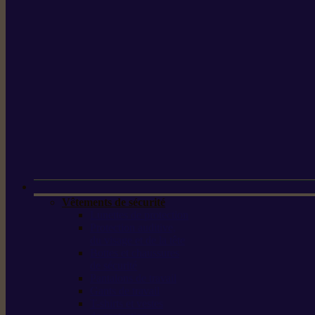
Vêtements de sécurité
Lunettes de protection
Protection auditive,
du visage et de la tête
Bottes et chaussures
de sécurité
Pantalons de travail
Gants de travail
T-shirts et vestes