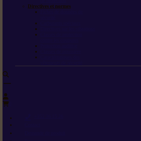
de protection
Directives et normes
Fiches de données de
sécurité
Carburants spéciaux
Directives sur les vibrations
Classes de protection
contre les coupures
Protection auditive
Classes de poussière
Caractéristiques des
vêtements de sécurité
0
+352 26 15 26
Contact
Demande de produit