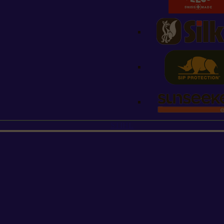
STIHL