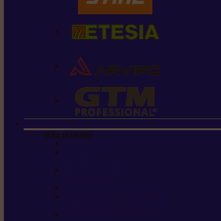
Scier et couper
Tronçonneuses
Taille-haies /
taille-haies sur perche
Perches élagueuses /
perches d’élagage
CombiSystème / MultiSystème
Scies de jardin / sécateurs /
coupe-branches / scies à branches
Haches / merlins /