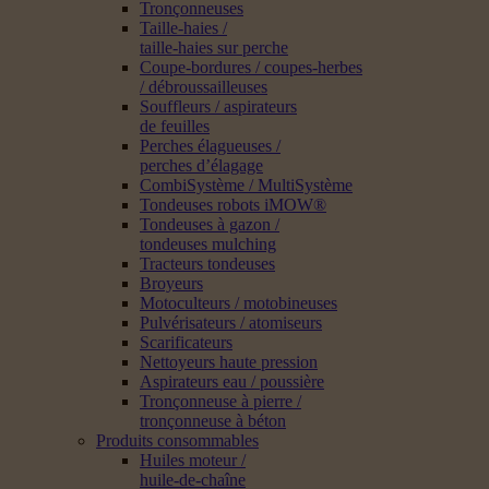
Tronçonneuses
Taille-haies /
taille-haies sur perche
Coupe-bordures / coupes-herbes
/ débroussailleuses
Souffleurs / aspirateurs
de feuilles
Perches élagueuses /
perches d’élagage
CombiSystème / MultiSystème
Tondeuses robots iMOW®
Tondeuses à gazon /
tondeuses mulching
Tracteurs tondeuses
Broyeurs
Motoculteurs / motobineuses
Pulvérisateurs / atomiseurs
Scarificateurs
Nettoyeurs haute pression
Aspirateurs eau / poussière
Tronçonneuse à pierre /
tronçonneuse à béton
Produits consommables
Huiles moteur /
huile-de-chaîne