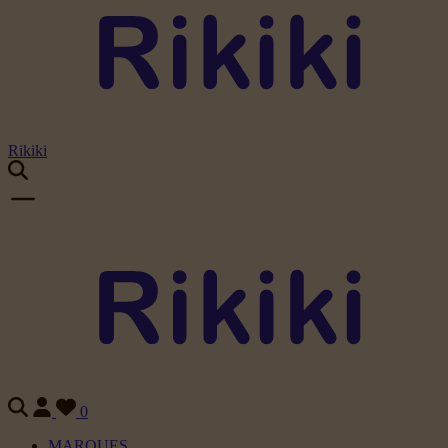
Rikiki
0
MARQUES