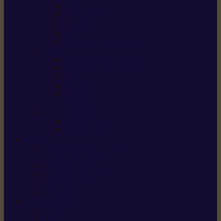
Scarificateurs
Motoculteurs / motobineuses
Tracteurs tondeuses
Tarières
Atomiseurs / pulvérisateurs
Nettoyer
Nettoyeurs haute pression
Aspirateurs eau / poussière
Balayeuses
Broyeurs de végétaux
Souffleurs /
Aspirateurs de feuilles
Approvisionnement
Gestion d’énergie
Pompes à eau
ETESIA
Machine à brosser et scarifier
les mauvaises herbes
Tondeuses tout-terrain
Tondeuses autoportées
Tondeuses à gazon
ET-Lander
SUNSEEKER
X3 GEN-2
X4