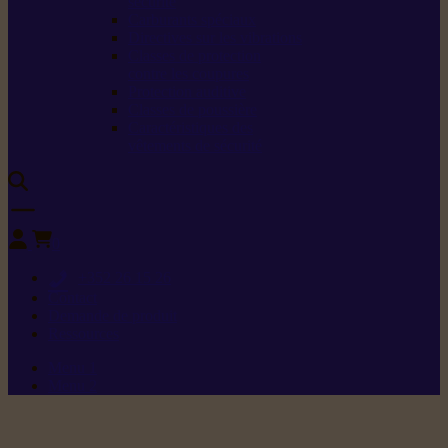
sécurité
Carburants spéciaux
Directives sur les vibrations
Classes de protection
contre les coupures
Protection auditive
Classes de poussière
Caractéristiques des
vêtements de sécurité
0
+352 26 15 26
Contact
Demande de produit
Ressources
Menu 1
Menu 2