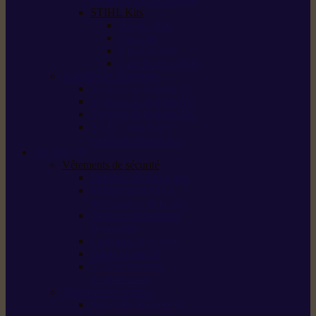
STIHL Kits
Service Kits
Cut Kits
Upgrade Kits
Care & Clean Kits
Batteries et chargeurs
Système de batterie AS
Système de batterie AP
Système de batterie AK
STIHL connected /
solutions connectées
Sécurité
Vêtements de sécurité
Lunettes de protection
Protection auditive,
du visage et de la tête
Bottes et chaussures
de sécurité
Pantalons de travail
Gants de travail
T-shirts et vestes
de protection
Directives et normes
Fiches de données de