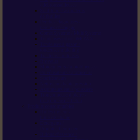
/ débroussailleuses
Souffleurs / aspirateurs
de feuilles
Perches élagueuses /
perches d’élagage
CombiSystème / MultiSystème
Tondeuses robots iMOW®
Tondeuses à gazon /
tondeuses mulching
Tracteurs tondeuses
Broyeurs
Motoculteurs / motobineuses
Pulvérisateurs / atomiseurs
Scarificateurs
Nettoyeurs haute pression
Aspirateurs eau / poussière
Tronçonneuse à pierre /
tronçonneuse à béton
Produits consommables
Huiles moteur /
huile-de-chaîne
Détergents /
Produits d’entretien
Bidons d’essence /
systèmes de remplissage