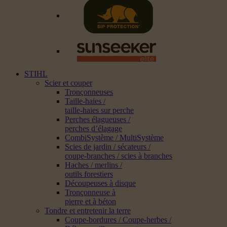
STIHL
Scier et couper
Tronçonneuses
Taille-haies /
taille-haies sur perche
Perches élagueuses /
perches d’élagage
CombiSystème / MultiSystème
Scies de jardin / sécateurs /
coupe-branches / scies à branches
Haches / merlins /
outils forestiers
Découpeuses à disque
Tronçonneuse à
pierre et à béton
Tondre et entretenir la terre
Coupe-bordures / Coupe-herbes /