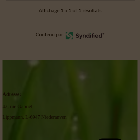
Affichage
1
à
1
of
1
résultats
Contenu par
Adresse:
42, rue Gabriel
Lippmann, L-6947 Niederanven