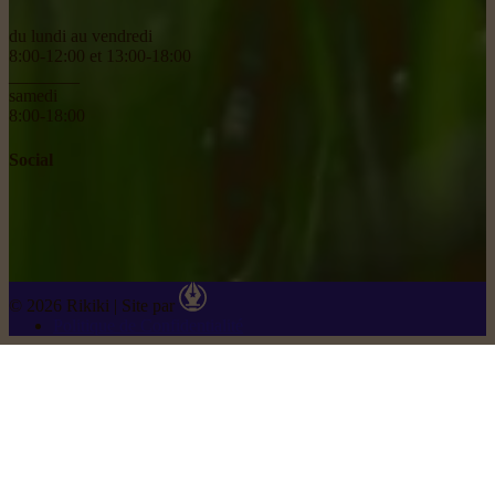
du lundi au vendredi
8:00-12:00 et 13:00-18:00
________
samedi
8:00-18:00
Social
© 2026 Rikiki
|
Site par
Politique de Confidentialité