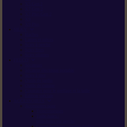
X5 Gen 2
X7 Gen 2
X7 Plus Gen 2
X9
X9 Plus
SILKY
Haches
Lames et pièces
Scies à perche
Scies fixes
Scies pliantes
FELCO
Sécateurs
Sécateur électrique portable
Scies à tirer
Outils de jardin
Outils de cuisine
Couteaux pour le greffage et la taille
Édition spéciale
ACCESSOIRES
Accessoires pour
Tronçonneuses
Taille-haies /
taille-haies sur perche
Coupe-bordures / coupes-herbes