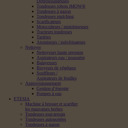
Débroussailleuses
Tondeuses robots iMOW®
Tondeuses à gazon
Tondeuses mulching
Scarificateurs
Motoculteurs / motobineuses
Tracteurs tondeuses
Tarières
Atomiseurs / pulvérisateurs
Nettoyer
Nettoyeurs haute pression
Aspirateurs eau / poussière
Balayeuses
Broyeurs de végétaux
Souffleurs /
Aspirateurs de feuilles
Approvisionnement
Gestion d’énergie
Pompes à eau
ETESIA
Machine à brosser et scarifier
les mauvaises herbes
Tondeuses tout-terrain
Tondeuses autoportées
Tondeuses à gazon