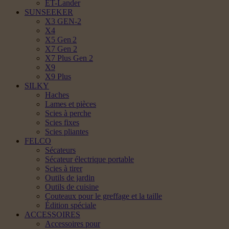
ET-Lander
SUNSEEKER
X3 GEN-2
X4
X5 Gen 2
X7 Gen 2
X7 Plus Gen 2
X9
X9 Plus
SILKY
Haches
Lames et pièces
Scies à perche
Scies fixes
Scies pliantes
FELCO
Sécateurs
Sécateur électrique portable
Scies à tirer
Outils de jardin
Outils de cuisine
Couteaux pour le greffage et la taille
Édition spéciale
ACCESSOIRES
Accessoires pour