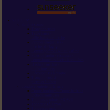
STIHL
Scier et couper
Tronçonneuses
Taille-haies /
taille-haies sur perche
Perches élagueuses /
perches d’élagage
CombiSystème / MultiSystème
Scies de jardin / sécateurs /
coupe-branches / scies à branches
Haches / merlins /
outils forestiers
Découpeuses à disque
Tronçonneuse à
pierre et à béton
Tondre et entretenir la terre
Coupe-bordures / Coupe-herbes /
Débroussailleuses
Tondeuses robots iMOW®
Tondeuses à gazon
Tondeuses mulching