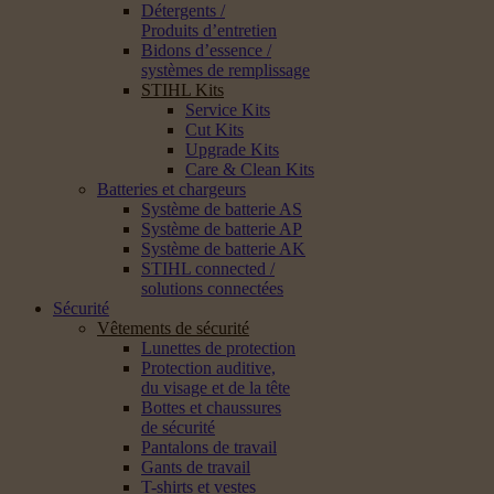
Détergents /
Produits d’entretien
Bidons d’essence /
systèmes de remplissage
STIHL Kits
Service Kits
Cut Kits
Upgrade Kits
Care & Clean Kits
Batteries et chargeurs
Système de batterie AS
Système de batterie AP
Système de batterie AK
STIHL connected /
solutions connectées
Sécurité
Vêtements de sécurité
Lunettes de protection
Protection auditive,
du visage et de la tête
Bottes et chaussures
de sécurité
Pantalons de travail
Gants de travail
T-shirts et vestes