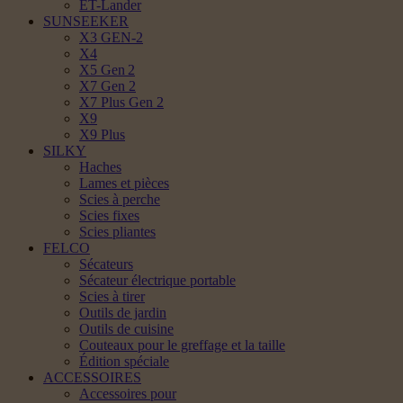
ET-Lander
SUNSEEKER
X3 GEN-2
X4
X5 Gen 2
X7 Gen 2
X7 Plus Gen 2
X9
X9 Plus
SILKY
Haches
Lames et pièces
Scies à perche
Scies fixes
Scies pliantes
FELCO
Sécateurs
Sécateur électrique portable
Scies à tirer
Outils de jardin
Outils de cuisine
Couteaux pour le greffage et la taille
Édition spéciale
ACCESSOIRES
Accessoires pour