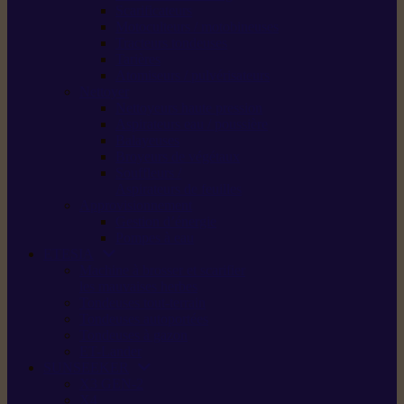
Scarificateurs
Motoculteurs / motobineuses
Tracteurs tondeuses
Tarières
Atomiseurs / pulvérisateurs
Nettoyer
Nettoyeurs haute pression
Aspirateurs eau / poussière
Balayeuses
Broyeurs de végétaux
Souffleurs /
Aspirateurs de feuilles
Approvisionnement
Gestion d’énergie
Pompes à eau
ETESIA
Machine à brosser et scarifier
les mauvaises herbes
Tondeuses tout-terrain
Tondeuses autoportées
Tondeuses à gazon
ET-Lander
SUNSEEKER
X3 GEN-2
X4