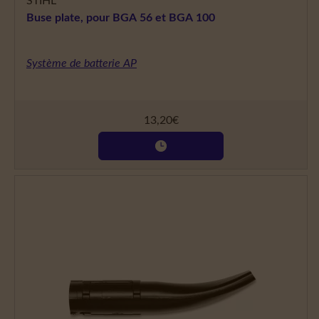
STIHL
Buse plate, pour BGA 56 et BGA 100
Système de batterie AP
13,20
€