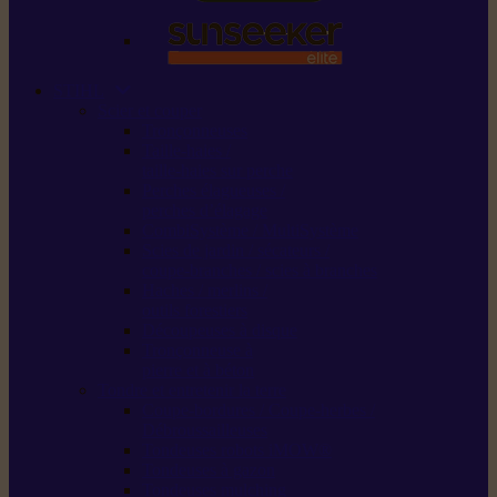
STIHL
Scier et couper
Tronçonneuses
Taille-haies /
taille-haies sur perche
Perches élagueuses /
perches d’élagage
CombiSystème / MultiSystème
Scies de jardin / sécateurs /
coupe-branches / scies à branches
Haches / merlins /
outils forestiers
Découpeuses à disque
Tronçonneuse à
pierre et à béton
Tondre et entretenir la terre
Coupe-bordures / Coupe-herbes /
Débroussailleuses
Tondeuses robots iMOW®
Tondeuses à gazon
Tondeuses mulching