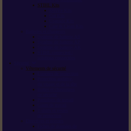
STIHL Kits
Service Kits
Cut Kits
Upgrade Kits
Care & Clean Kits
Batteries et chargeurs
Système de batterie AS
Système de batterie AP
Système de batterie AK
STIHL connected /
solutions connectées
Sécurité
Vêtements de sécurité
Lunettes de protection
Protection auditive,
du visage et de la tête
Bottes et chaussures
de sécurité
Pantalons de travail
Gants de travail
T-shirts et vestes
de protection
Directives et normes
Fiches de données de