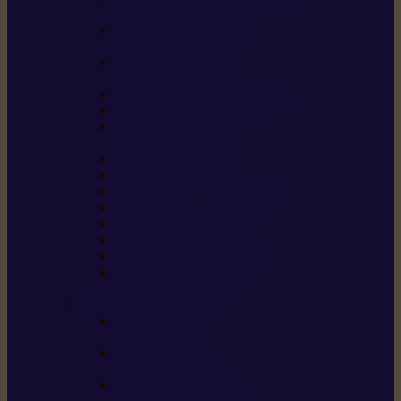
/ débroussailleuses
Souffleurs / aspirateurs
de feuilles
Perches élagueuses /
perches d’élagage
CombiSystème / MultiSystème
Tondeuses robots iMOW®
Tondeuses à gazon /
tondeuses mulching
Tracteurs tondeuses
Broyeurs
Motoculteurs / motobineuses
Pulvérisateurs / atomiseurs
Scarificateurs
Nettoyeurs haute pression
Aspirateurs eau / poussière
Tronçonneuse à pierre /
tronçonneuse à béton
Produits consommables
Huiles moteur /
huile-de-chaîne
Détergents /
Produits d’entretien
Bidons d’essence /
systèmes de remplissage