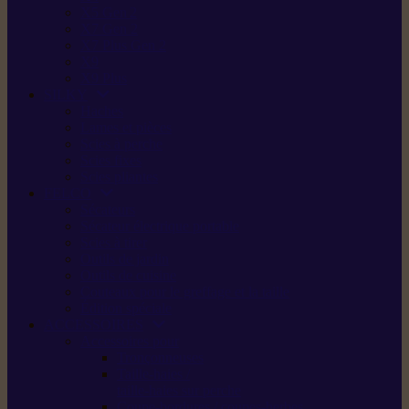
X5 Gen 2
X7 Gen 2
X7 Plus Gen 2
X9
X9 Plus
SILKY
Haches
Lames et pièces
Scies à perche
Scies fixes
Scies pliantes
FELCO
Sécateurs
Sécateur électrique portable
Scies à tirer
Outils de jardin
Outils de cuisine
Couteaux pour le greffage et la taille
Édition spéciale
ACCESSOIRES
Accessoires pour
Tronçonneuses
Taille-haies /
taille-haies sur perche
Coupe-bordures / coupes-herbes