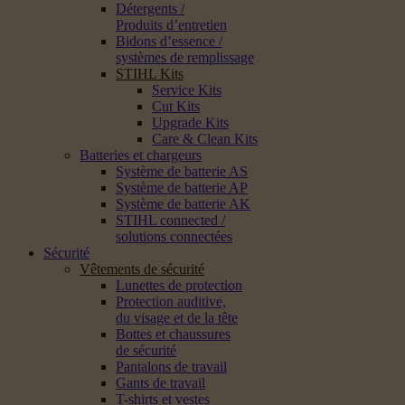
Détergents /
Produits d’entretien
Bidons d’essence /
systèmes de remplissage
STIHL Kits
Service Kits
Cut Kits
Upgrade Kits
Care & Clean Kits
Batteries et chargeurs
Système de batterie AS
Système de batterie AP
Système de batterie AK
STIHL connected /
solutions connectées
Sécurité
Vêtements de sécurité
Lunettes de protection
Protection auditive,
du visage et de la tête
Bottes et chaussures
de sécurité
Pantalons de travail
Gants de travail
T-shirts et vestes