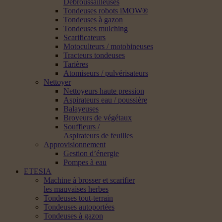
Débroussailleuses
Tondeuses robots iMOW®
Tondeuses à gazon
Tondeuses mulching
Scarificateurs
Motoculteurs / motobineuses
Tracteurs tondeuses
Tarières
Atomiseurs / pulvérisateurs
Nettoyer
Nettoyeurs haute pression
Aspirateurs eau / poussière
Balayeuses
Broyeurs de végétaux
Souffleurs /
Aspirateurs de feuilles
Approvisionnement
Gestion d’énergie
Pompes à eau
ETESIA
Machine à brosser et scarifier
les mauvaises herbes
Tondeuses tout-terrain
Tondeuses autoportées
Tondeuses à gazon