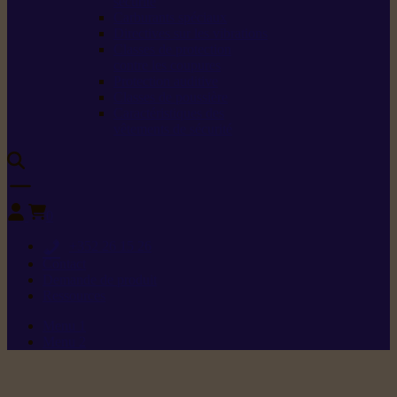
sécurité
Carburants spéciaux
Directives sur les vibrations
Classes de protection
contre les coupures
Protection auditive
Classes de poussière
Caractéristiques des
vêtements de sécurité
0
+352 26 15 26
Contact
Demande de produit
Ressources
Menu 1
Menu 2