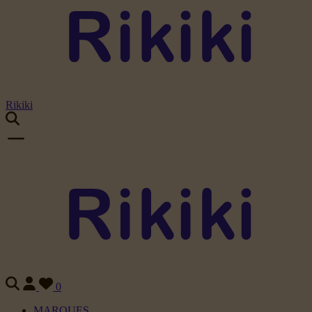
Rikiki
0
MARQUES