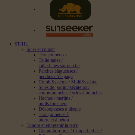
STIHL
Scier et couper
Tronçonneuses
Taille-haies /
taille-haies sur perche
Perches élagueuses /
perches d’élagage
CombiSystème / MultiSystème
Scies de jardin / sécateurs /
coupe-branches / scies à branches
Haches / merlins /
outils forestiers
Découpeuses à disque
Tronçonneuse à
pierre et à béton
Tondre et entretenir la terre
Coupe-bordures / Coupe-herbes /