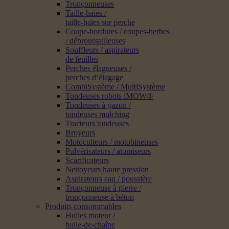
Tronçonneuses
Taille-haies /
taille-haies sur perche
Coupe-bordures / coupes-herbes
/ débroussailleuses
Souffleurs / aspirateurs
de feuilles
Perches élagueuses /
perches d’élagage
CombiSystème / MultiSystème
Tondeuses robots iMOW®
Tondeuses à gazon /
tondeuses mulching
Tracteurs tondeuses
Broyeurs
Motoculteurs / motobineuses
Pulvérisateurs / atomiseurs
Scarificateurs
Nettoyeurs haute pression
Aspirateurs eau / poussière
Tronçonneuse à pierre /
tronçonneuse à béton
Produits consommables
Huiles moteur /
huile-de-chaîne