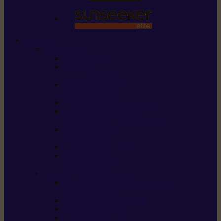
STIHL
Scier et couper
Tronçonneuses
Taille-haies /
taille-haies sur perche
Perches élagueuses /
perches d’élagage
CombiSystème / MultiSystème
Scies de jardin / sécateurs /
coupe-branches / scies à branches
Haches / merlins /
outils forestiers
Découpeuses à disque
Tronçonneuse à
pierre et à béton
Tondre et entretenir la terre
Coupe-bordures / Coupe-herbes /
Débroussailleuses
Tondeuses robots iMOW®
Tondeuses à gazon
Tondeuses mulching