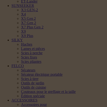
ET-Lander
SUNSEEKER
X3 GEN-2
X4
X5 Gen 2
X7 Gen 2
X7 Plus Gen 2
X9
X9 Plus
SILKY
Haches
Lames et pièces
Scies à perche
Scies fixes
Scies pliantes
FELCO
Sécateurs
Sécateur électrique portable
Scies à tirer
Outils de jardin
Outils de cuisine
Couteaux pour le greffage et la taille
Édition spéciale
ACCESSOIRES
Accessoires pour