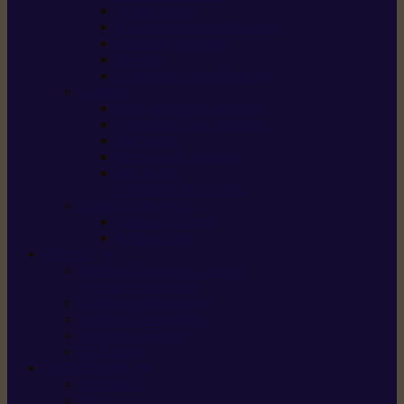
Scarificateurs
Motoculteurs / motobineuses
Tracteurs tondeuses
Tarières
Atomiseurs / pulvérisateurs
Nettoyer
Nettoyeurs haute pression
Aspirateurs eau / poussière
Balayeuses
Broyeurs de végétaux
Souffleurs /
Aspirateurs de feuilles
Approvisionnement
Gestion d’énergie
Pompes à eau
ETESIA
Machine à brosser et scarifier
les mauvaises herbes
Tondeuses tout-terrain
Tondeuses autoportées
Tondeuses à gazon
ET-Lander
SUNSEEKER
X3 GEN-2
X4