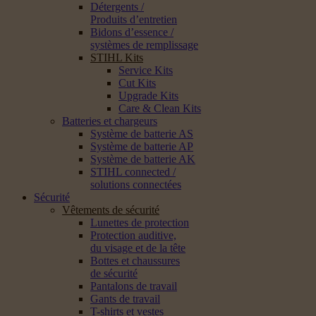
Détergents /
Produits d’entretien
Bidons d’essence /
systèmes de remplissage
STIHL Kits
Service Kits
Cut Kits
Upgrade Kits
Care & Clean Kits
Batteries et chargeurs
Système de batterie AS
Système de batterie AP
Système de batterie AK
STIHL connected /
solutions connectées
Sécurité
Vêtements de sécurité
Lunettes de protection
Protection auditive,
du visage et de la tête
Bottes et chaussures
de sécurité
Pantalons de travail
Gants de travail
T-shirts et vestes