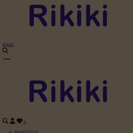
Rikiki
0
MARQUES