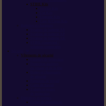
STIHL Kits
Service Kits
Cut Kits
Upgrade Kits
Care & Clean Kits
Batteries et chargeurs
Système de batterie AS
Système de batterie AP
Système de batterie AK
STIHL connected /
solutions connectées
Sécurité
Vêtements de sécurité
Lunettes de protection
Protection auditive,
du visage et de la tête
Bottes et chaussures
de sécurité
Pantalons de travail
Gants de travail
T-shirts et vestes
de protection
Directives et normes
Fiches de données de