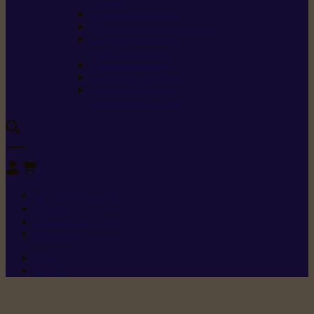
sécurité
Carburants spéciaux
Directives sur les vibrations
Classes de protection
contre les coupures
Protection auditive
Classes de poussière
Caractéristiques des
vêtements de sécurité
0
+352 26 15 26
Contact
Demande de produit
Ressources
Menu 1
Menu 2