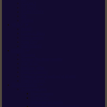
X5 Gen 2
X7 Gen 2
X7 Plus Gen 2
X9
X9 Plus
SILKY
Haches
Lames et pièces
Scies à perche
Scies fixes
Scies pliantes
FELCO
Sécateurs
Sécateur électrique portable
Scies à tirer
Outils de jardin
Outils de cuisine
Couteaux pour le greffage et la taille
Édition spéciale
ACCESSOIRES
Accessoires pour
Tronçonneuses
Taille-haies /
taille-haies sur perche
Coupe-bordures / coupes-herbes