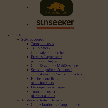
STIHL
Scier et couper
Tronçonneuses
Taille-haies /
taille-haies sur perche
Perches élagueuses /
perches d’élagage
CombiSystème / MultiSystème
Scies de jardin / sécateurs /
coupe-branches / scies à branches
Haches / merlins /
outils forestiers
Découpeuses à disque
Tronçonneuse à
pierre et à béton
Tondre et entretenir la terre
Coupe-bordures / Coupe-herbes /