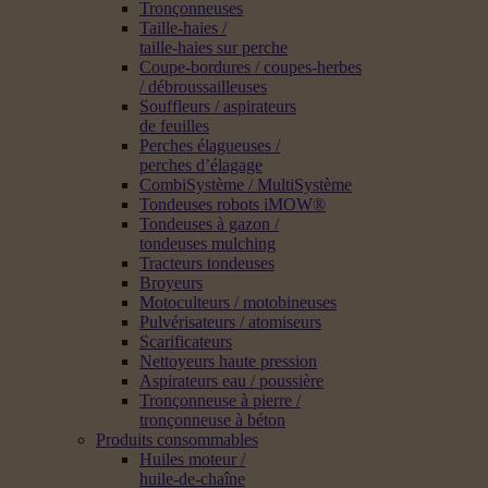
Tronçonneuses
Taille-haies /
taille-haies sur perche
Coupe-bordures / coupes-herbes
/ débroussailleuses
Souffleurs / aspirateurs
de feuilles
Perches élagueuses /
perches d’élagage
CombiSystème / MultiSystème
Tondeuses robots iMOW®
Tondeuses à gazon /
tondeuses mulching
Tracteurs tondeuses
Broyeurs
Motoculteurs / motobineuses
Pulvérisateurs / atomiseurs
Scarificateurs
Nettoyeurs haute pression
Aspirateurs eau / poussière
Tronçonneuse à pierre /
tronçonneuse à béton
Produits consommables
Huiles moteur /
huile-de-chaîne