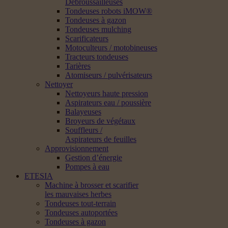
Débroussailleuses
Tondeuses robots iMOW®
Tondeuses à gazon
Tondeuses mulching
Scarificateurs
Motoculteurs / motobineuses
Tracteurs tondeuses
Tarières
Atomiseurs / pulvérisateurs
Nettoyer
Nettoyeurs haute pression
Aspirateurs eau / poussière
Balayeuses
Broyeurs de végétaux
Souffleurs /
Aspirateurs de feuilles
Approvisionnement
Gestion d’énergie
Pompes à eau
ETESIA
Machine à brosser et scarifier
les mauvaises herbes
Tondeuses tout-terrain
Tondeuses autoportées
Tondeuses à gazon