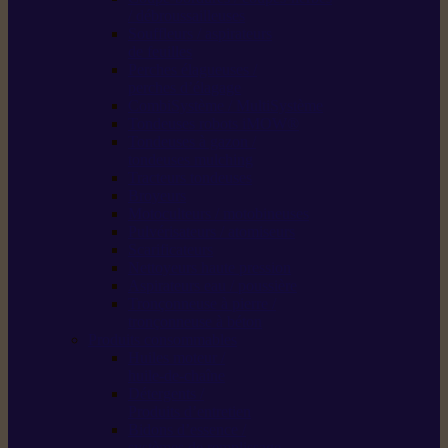
/ débroussailleuses
Souffleurs / aspirateurs
de feuilles
Perches élagueuses /
perches d’élagage
CombiSystème / MultiSystème
Tondeuses robots iMOW®
Tondeuses à gazon /
tondeuses mulching
Tracteurs tondeuses
Broyeurs
Motoculteurs / motobineuses
Pulvérisateurs / atomiseurs
Scarificateurs
Nettoyeurs haute pression
Aspirateurs eau / poussière
Tronçonneuse à pierre /
tronçonneuse à béton
Produits consommables
Huiles moteur /
huile-de-chaîne
Détergents /
Produits d’entretien
Bidons d’essence /
systèmes de remplissage