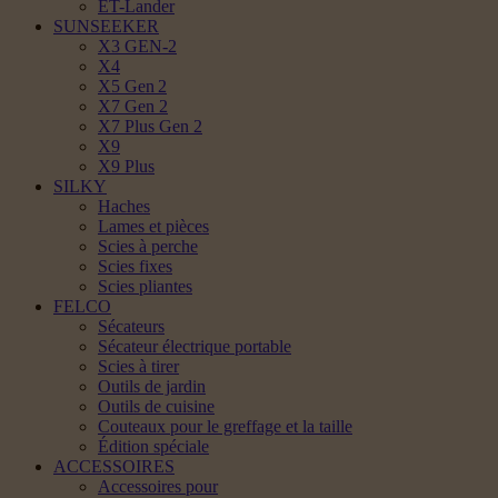
ET-Lander
SUNSEEKER
X3 GEN-2
X4
X5 Gen 2
X7 Gen 2
X7 Plus Gen 2
X9
X9 Plus
SILKY
Haches
Lames et pièces
Scies à perche
Scies fixes
Scies pliantes
FELCO
Sécateurs
Sécateur électrique portable
Scies à tirer
Outils de jardin
Outils de cuisine
Couteaux pour le greffage et la taille
Édition spéciale
ACCESSOIRES
Accessoires pour