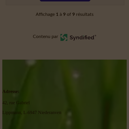
Affichage
1
à
9
of
9
résultats
Contenu par
Adresse:
42, rue Gabriel
Lippmann, L-6947 Niederanven