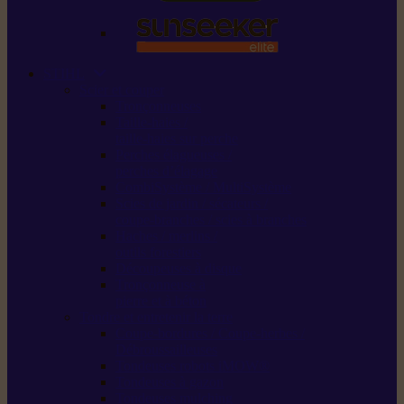
STIHL
Scier et couper
Tronçonneuses
Taille-haies /
taille-haies sur perche
Perches élagueuses /
perches d’élagage
CombiSystème / MultiSystème
Scies de jardin / sécateurs /
coupe-branches / scies à branches
Haches / merlins /
outils forestiers
Découpeuses à disque
Tronçonneuse à
pierre et à béton
Tondre et entretenir la terre
Coupe-bordures / Coupe-herbes /
Débroussailleuses
Tondeuses robots iMOW®
Tondeuses à gazon
Tondeuses mulching