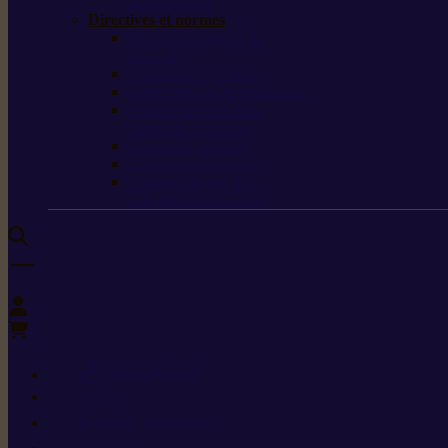
de protection
Directives et normes
Fiches de données de
sécurité
Carburants spéciaux
Directives sur les vibrations
Classes de protection
contre les coupures
Protection auditive
Classes de poussière
Caractéristiques des
vêtements de sécurité
0
+352 26 15 26
Contact
Demande de produit