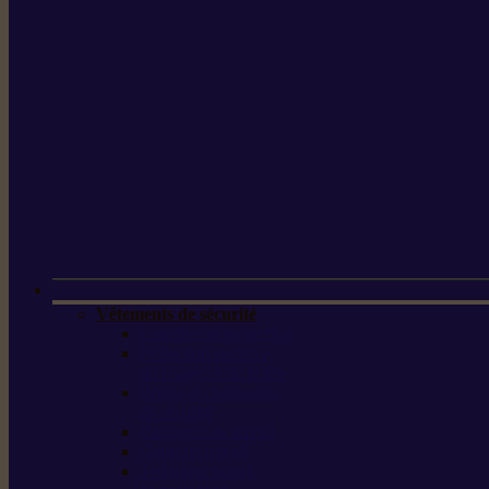
Vêtements de sécurité
Lunettes de protection
Protection auditive,
du visage et de la tête
Bottes et chaussures
de sécurité
Pantalons de travail
Gants de travail
T-shirts et vestes