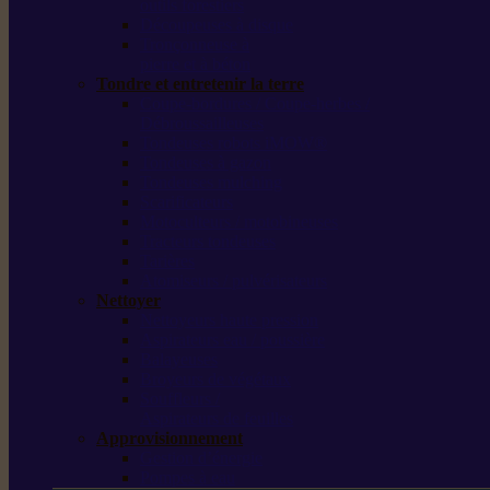
outils forestiers
Découpeuses à disque
Tronçonneuse à
pierre et à béton
Tondre et entretenir la terre
Coupe-bordures / Coupe-herbes /
Débroussailleuses
Tondeuses robots iMOW®
Tondeuses à gazon
Tondeuses mulching
Scarificateurs
Motoculteurs / motobineuses
Tracteurs tondeuses
Tarières
Atomiseurs / pulvérisateurs
Nettoyer
Nettoyeurs haute pression
Aspirateurs eau / poussière
Balayeuses
Broyeurs de végétaux
Souffleurs /
Aspirateurs de feuilles
Approvisionnement
Gestion d’énergie
Pompes à eau