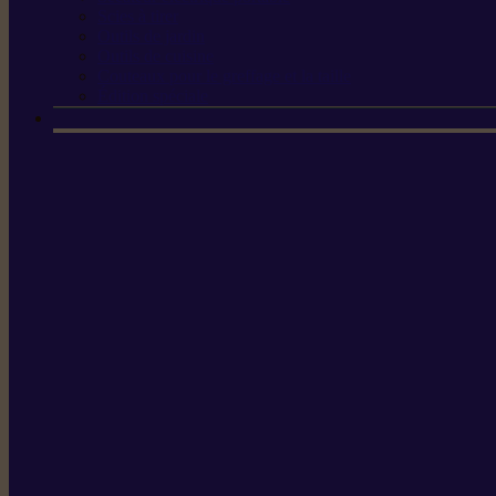
Scies à tirer
Outils de jardin
Outils de cuisine
Couteaux pour le greffage et la taille
Édition spéciale