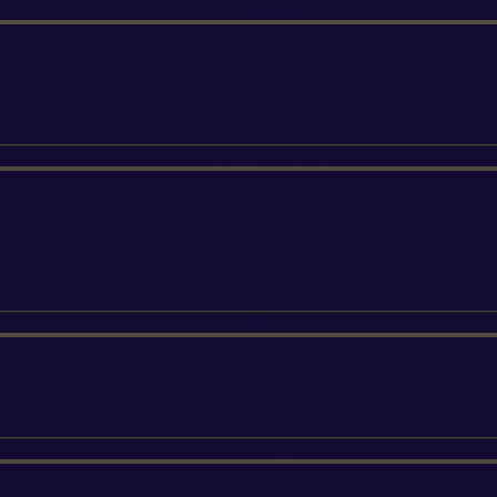
ETESIA
SUNSEEKER
SILKY
FELCO