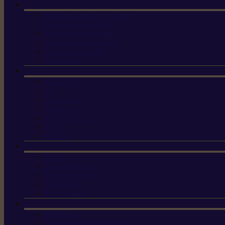
Machine à brosser et scarifier
les mauvaises herbes
Tondeuses tout-terrain
Tondeuses autoportées
Tondeuses à gazon
ET-Lander
X3 GEN-2
X4
X5 Gen 2
X7 Gen 2
X7 Plus Gen 2
X9
X9 Plus
Haches
Lames et pièces
Scies à perche
Scies fixes
Scies pliantes
Sécateurs
Sécateur électrique portable