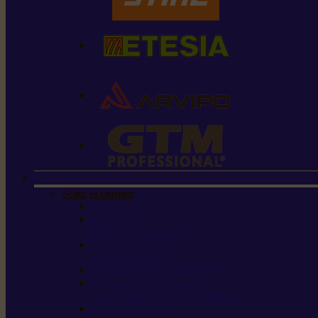
Scier et couper
Tronçonneuses
Taille-haies /
taille-haies sur perche
Perches élagueuses /
perches d’élagage
CombiSystème / MultiSystème
Scies de jardin / sécateurs /
coupe-branches / scies à branches
Haches / merlins /