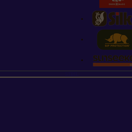
STIHL