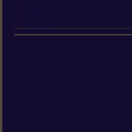
Scies à tirer
Outils de jardin
Outils de cuisine
Couteaux pour le greffage et la taille
Édition spéciale