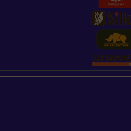
STIHL