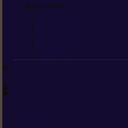
de protection
Directives et normes
Fiches de données de
sécurité
Carburants spéciaux
Directives sur les vibrations
Classes de protection
contre les coupures
Protection auditive
Classes de poussière
Caractéristiques des
vêtements de sécurité
0
+352 26 15 26
Contact
Demande de produit