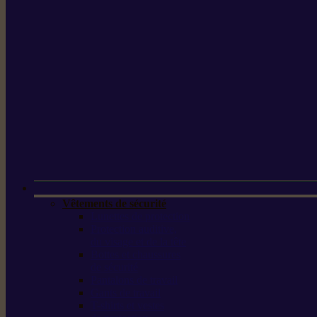
Vêtements de sécurité
Lunettes de protection
Protection auditive,
du visage et de la tête
Bottes et chaussures
de sécurité
Pantalons de travail
Gants de travail
T-shirts et vestes