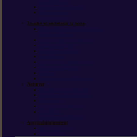
outils forestiers
Découpeuses à disque
Tronçonneuse à
pierre et à béton
Tondre et entretenir la terre
Coupe-bordures / Coupe-herbes /
Débroussailleuses
Tondeuses robots iMOW®
Tondeuses à gazon
Tondeuses mulching
Scarificateurs
Motoculteurs / motobineuses
Tracteurs tondeuses
Tarières
Atomiseurs / pulvérisateurs
Nettoyer
Nettoyeurs haute pression
Aspirateurs eau / poussière
Balayeuses
Broyeurs de végétaux
Souffleurs /
Aspirateurs de feuilles
Approvisionnement
Gestion d’énergie
Pompes à eau