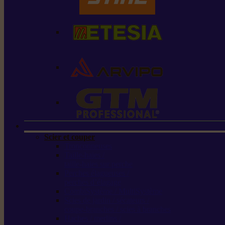
Scier et couper
Tronçonneuses
Taille-haies /
taille-haies sur perche
Perches élagueuses /
perches d’élagage
CombiSystème / MultiSystème
Scies de jardin / sécateurs /
coupe-branches / scies à branches
Haches / merlins /