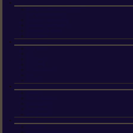
Machine à brosser et scarifier
les mauvaises herbes
Tondeuses tout-terrain
Tondeuses autoportées
Tondeuses à gazon
ET-Lander
X3 GEN-2
X4
X5 Gen 2
X7 Gen 2
X7 Plus Gen 2
X9
X9 Plus
Haches
Lames et pièces
Scies à perche
Scies fixes
Scies pliantes
Sécateurs
Sécateur électrique portable