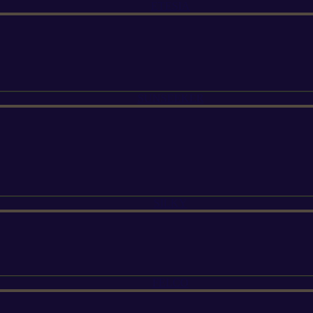
ETESIA
SUNSEEKER
SILKY
FELCO