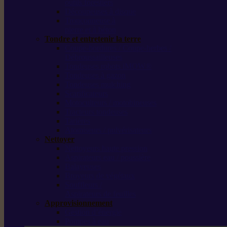
outils forestiers
Découpeuses à disque
Tronçonneuse à
pierre et à béton
Tondre et entretenir la terre
Coupe-bordures / Coupe-herbes /
Débroussailleuses
Tondeuses robots iMOW®
Tondeuses à gazon
Tondeuses mulching
Scarificateurs
Motoculteurs / motobineuses
Tracteurs tondeuses
Tarières
Atomiseurs / pulvérisateurs
Nettoyer
Nettoyeurs haute pression
Aspirateurs eau / poussière
Balayeuses
Broyeurs de végétaux
Souffleurs /
Aspirateurs de feuilles
Approvisionnement
Gestion d’énergie
Pompes à eau