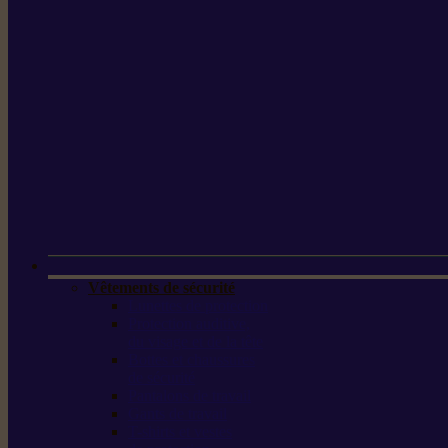
Vêtements de sécurité
Lunettes de protection
Protection auditive,
du visage et de la tête
Bottes et chaussures
de sécurité
Pantalons de travail
Gants de travail
T-shirts et vestes