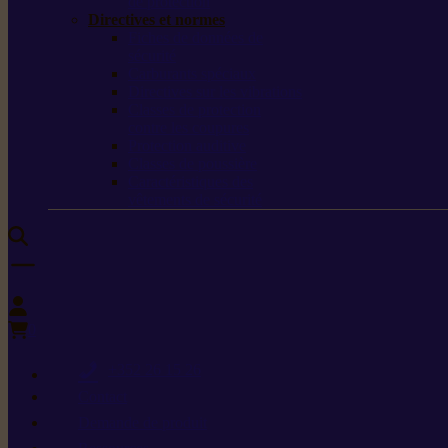
de protection
Directives et normes
Fiches de données de
sécurité
Carburants spéciaux
Directives sur les vibrations
Classes de protection
contre les coupures
Protection auditive
Classes de poussière
Caractéristiques des
vêtements de sécurité
0
+352 26 15 26
Contact
Demande de produit