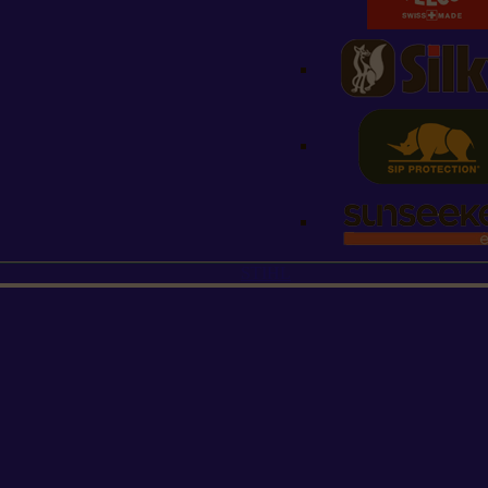
STIHL