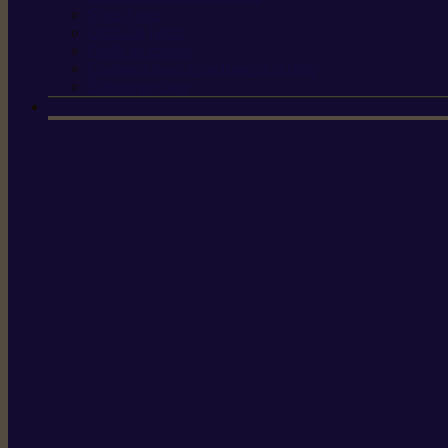
Scies à tirer
Outils de jardin
Outils de cuisine
Couteaux pour le greffage et la taille
Édition spéciale