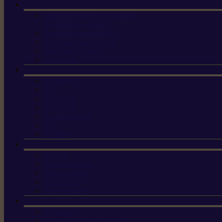
Machine à brosser et scarifier
les mauvaises herbes
Tondeuses tout-terrain
Tondeuses autoportées
Tondeuses à gazon
ET-Lander
X3 GEN-2
X4
X5 Gen 2
X7 Gen 2
X7 Plus Gen 2
X9
X9 Plus
Haches
Lames et pièces
Scies à perche
Scies fixes
Scies pliantes
Sécateurs
Sécateur électrique portable