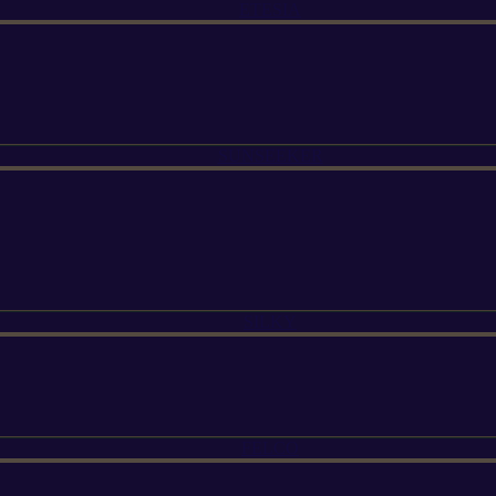
ETESIA
SUNSEEKER
SILKY
FELCO