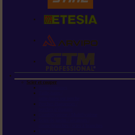
Scier et couper
Tronçonneuses
Taille-haies /
taille-haies sur perche
Perches élagueuses /
perches d’élagage
CombiSystème / MultiSystème
Scies de jardin / sécateurs /
coupe-branches / scies à branches
Haches / merlins /