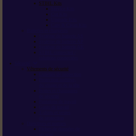
STIHL Kits
Service Kits
Cut Kits
Upgrade Kits
Care & Clean Kits
Batteries et chargeurs
Système de batterie AS
Système de batterie AP
Système de batterie AK
STIHL connected /
solutions connectées
Sécurité
Vêtements de sécurité
Lunettes de protection
Protection auditive,
du visage et de la tête
Bottes et chaussures
de sécurité
Pantalons de travail
Gants de travail
T-shirts et vestes
de protection
Directives et normes
Fiches de données de
sécurité