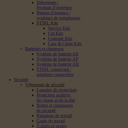
Détergents /
Produits d’entretien
Bidons d’essence /
systèmes de remplissage
STIHL Kits
Service Kits
Cut Kits
Upgrade Kits
Care & Clean Kits
Batteries et chargeurs
Système de batterie AS
Système de batterie AP
Système de batterie AK
STIHL connected /
solutions connectées
Sécurité
Vêtements de sécurité
Lunettes de protection
Protection auditive,
du visage et de la tête
Bottes et chaussures
de sécurité
Pantalons de travail
Gants de travail
T-shirts et vestes