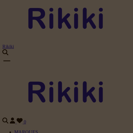
Rikiki
0
MARQUES