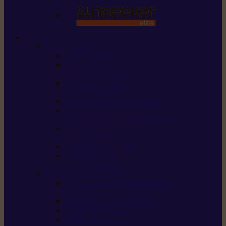
STIHL
Scier et couper
Tronçonneuses
Taille-haies /
taille-haies sur perche
Perches élagueuses /
perches d’élagage
CombiSystème / MultiSystème
Scies de jardin / sécateurs /
coupe-branches / scies à branches
Haches / merlins /
outils forestiers
Découpeuses à disque
Tronçonneuse à
pierre et à béton
Tondre et entretenir la terre
Coupe-bordures / Coupe-herbes /
Débroussailleuses
Tondeuses robots iMOW®
Tondeuses à gazon
Tondeuses mulching