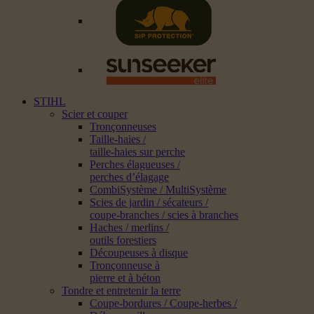
STIHL
Scier et couper
Tronçonneuses
Taille-haies /
taille-haies sur perche
Perches élagueuses /
perches d’élagage
CombiSystème / MultiSystème
Scies de jardin / sécateurs /
coupe-branches / scies à branches
Haches / merlins /
outils forestiers
Découpeuses à disque
Tronçonneuse à
pierre et à béton
Tondre et entretenir la terre
Coupe-bordures / Coupe-herbes /