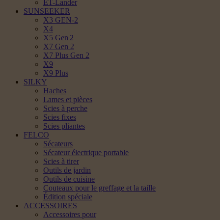
ET-Lander
SUNSEEKER
X3 GEN-2
X4
X5 Gen 2
X7 Gen 2
X7 Plus Gen 2
X9
X9 Plus
SILKY
Haches
Lames et pièces
Scies à perche
Scies fixes
Scies pliantes
FELCO
Sécateurs
Sécateur électrique portable
Scies à tirer
Outils de jardin
Outils de cuisine
Couteaux pour le greffage et la taille
Édition spéciale
ACCESSOIRES
Accessoires pour