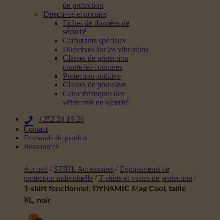
de protection
Directives et normes
Fiches de données de
sécurité
Carburants spéciaux
Directives sur les vibrations
Classes de protection
contre les coupures
Protection auditive
Classes de poussière
Caractéristiques des
vêtements de sécurité
+352 26 15 26
Contact
Demande de produit
Ressources
Accueil
/
STIHL Accessoires
/
Équipements de
protection individuelle
/
T-shirts et vestes de protection
/
T-shirt fonctionnel, DYNAMIC Mag Cool, taille
XL, noir