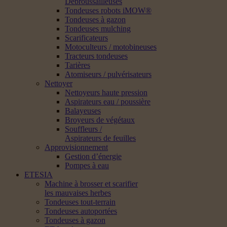
Débroussailleuses
Tondeuses robots iMOW®
Tondeuses à gazon
Tondeuses mulching
Scarificateurs
Motoculteurs / motobineuses
Tracteurs tondeuses
Tarières
Atomiseurs / pulvérisateurs
Nettoyer
Nettoyeurs haute pression
Aspirateurs eau / poussière
Balayeuses
Broyeurs de végétaux
Souffleurs /
Aspirateurs de feuilles
Approvisionnement
Gestion d’énergie
Pompes à eau
ETESIA
Machine à brosser et scarifier
les mauvaises herbes
Tondeuses tout-terrain
Tondeuses autoportées
Tondeuses à gazon