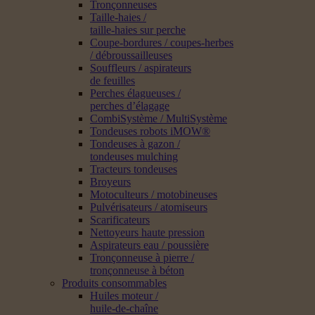
Tronçonneuses
Taille-haies /
taille-haies sur perche
Coupe-bordures / coupes-herbes
/ débroussailleuses
Souffleurs / aspirateurs
de feuilles
Perches élagueuses /
perches d’élagage
CombiSystème / MultiSystème
Tondeuses robots iMOW®
Tondeuses à gazon /
tondeuses mulching
Tracteurs tondeuses
Broyeurs
Motoculteurs / motobineuses
Pulvérisateurs / atomiseurs
Scarificateurs
Nettoyeurs haute pression
Aspirateurs eau / poussière
Tronçonneuse à pierre /
tronçonneuse à béton
Produits consommables
Huiles moteur /
huile-de-chaîne