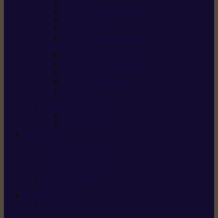
Scarificateurs
Motoculteurs / motobineuses
Tracteurs tondeuses
Tarières
Atomiseurs / pulvérisateurs
Nettoyer
Nettoyeurs haute pression
Aspirateurs eau / poussière
Balayeuses
Broyeurs de végétaux
Souffleurs /
Aspirateurs de feuilles
Approvisionnement
Gestion d’énergie
Pompes à eau
ETESIA
Machine à brosser et scarifier
les mauvaises herbes
Tondeuses tout-terrain
Tondeuses autoportées
Tondeuses à gazon
ET-Lander
SUNSEEKER
X3 GEN-2
X4