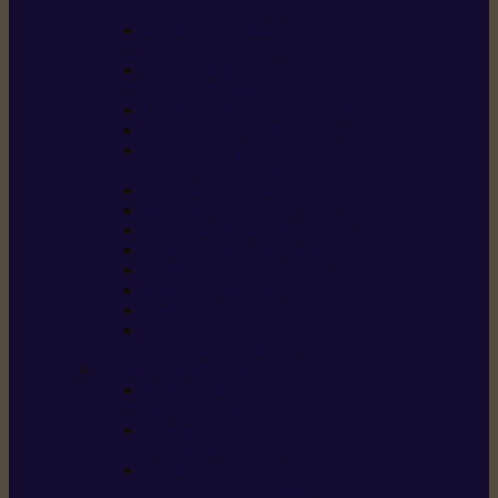
/ débroussailleuses
Souffleurs / aspirateurs
de feuilles
Perches élagueuses /
perches d’élagage
CombiSystème / MultiSystème
Tondeuses robots iMOW®
Tondeuses à gazon /
tondeuses mulching
Tracteurs tondeuses
Broyeurs
Motoculteurs / motobineuses
Pulvérisateurs / atomiseurs
Scarificateurs
Nettoyeurs haute pression
Aspirateurs eau / poussière
Tronçonneuse à pierre /
tronçonneuse à béton
Produits consommables
Huiles moteur /
huile-de-chaîne
Détergents /
Produits d’entretien
Bidons d’essence /
systèmes de remplissage