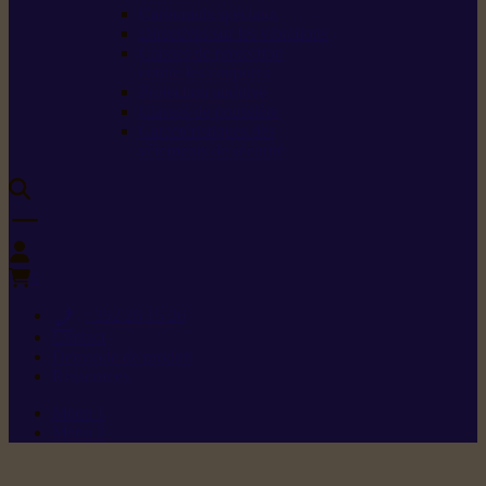
Carburants spéciaux
Directives sur les vibrations
Classes de protection
contre les coupures
Protection auditive
Classes de poussière
Caractéristiques des
vêtements de sécurité
0
+352 26 15 26
Contact
Demande de produit
Ressources
Menu 1
Menu 2