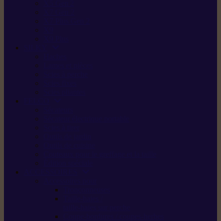
X5 Gen 2
X7 Gen 2
X7 Plus Gen 2
X9
X9 Plus
SILKY
Haches
Lames et pièces
Scies à perche
Scies fixes
Scies pliantes
FELCO
Sécateurs
Sécateur électrique portable
Scies à tirer
Outils de jardin
Outils de cuisine
Couteaux pour le greffage et la taille
Édition spéciale
ACCESSOIRES
Accessoires pour
Tronçonneuses
Taille-haies /
taille-haies sur perche
Coupe-bordures / coupes-herbes