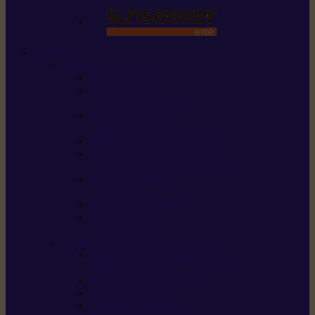
STIHL
Scier et couper
Tronçonneuses
Taille-haies /
taille-haies sur perche
Perches élagueuses /
perches d’élagage
CombiSystème / MultiSystème
Scies de jardin / sécateurs /
coupe-branches / scies à branches
Haches / merlins /
outils forestiers
Découpeuses à disque
Tronçonneuse à
pierre et à béton
Tondre et entretenir la terre
Coupe-bordures / Coupe-herbes /
Débroussailleuses
Tondeuses robots iMOW®
Tondeuses à gazon
Tondeuses mulching