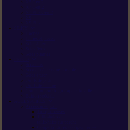
X5 Gen 2
X7 Gen 2
X7 Plus Gen 2
X9
X9 Plus
SILKY
Haches
Lames et pièces
Scies à perche
Scies fixes
Scies pliantes
FELCO
Sécateurs
Sécateur électrique portable
Scies à tirer
Outils de jardin
Outils de cuisine
Couteaux pour le greffage et la taille
Édition spéciale
ACCESSOIRES
Accessoires pour
Tronçonneuses
Taille-haies /
taille-haies sur perche
Coupe-bordures / coupes-herbes