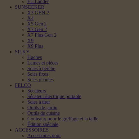
ET-Lander
SUNSEEKER
X3 GEN-2
X4
X5 Gen 2
X7 Gen 2
X7 Plus Gen 2
X9
X9 Plus
SILKY
Haches
Lames et pièces
Scies à perche
Scies fixes
Scies pliantes
FELCO
Sécateurs
Sécateur électrique portable
Scies à tirer
Outils de jardin
Outils de cuisine
Couteaux pour le greffage et la taille
Édition spéciale
ACCESSOIRES
Accessoires pour