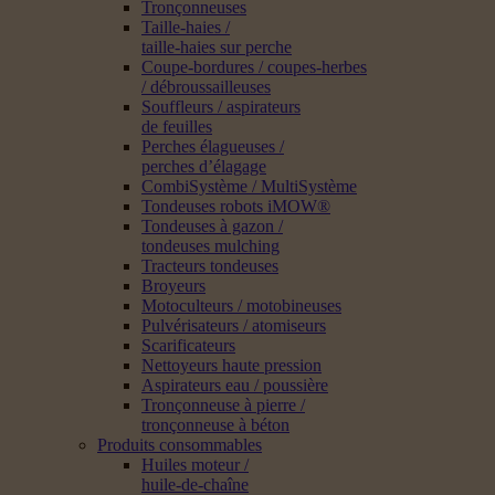
Tronçonneuses
Taille-haies /
taille-haies sur perche
Coupe-bordures / coupes-herbes
/ débroussailleuses
Souffleurs / aspirateurs
de feuilles
Perches élagueuses /
perches d’élagage
CombiSystème / MultiSystème
Tondeuses robots iMOW®
Tondeuses à gazon /
tondeuses mulching
Tracteurs tondeuses
Broyeurs
Motoculteurs / motobineuses
Pulvérisateurs / atomiseurs
Scarificateurs
Nettoyeurs haute pression
Aspirateurs eau / poussière
Tronçonneuse à pierre /
tronçonneuse à béton
Produits consommables
Huiles moteur /
huile-de-chaîne