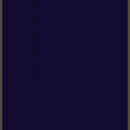
Scarificateurs
Motoculteurs / motobineuses
Tracteurs tondeuses
Tarières
Atomiseurs / pulvérisateurs
Nettoyer
Nettoyeurs haute pression
Aspirateurs eau / poussière
Balayeuses
Broyeurs de végétaux
Souffleurs /
Aspirateurs de feuilles
Approvisionnement
Gestion d’énergie
Pompes à eau
ETESIA
Machine à brosser et scarifier
les mauvaises herbes
Tondeuses tout-terrain
Tondeuses autoportées
Tondeuses à gazon
ET-Lander
SUNSEEKER
X3 GEN-2
X4