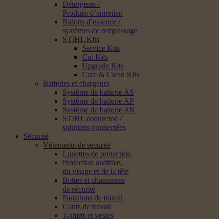
Détergents /
Produits d’entretien
Bidons d’essence /
systèmes de remplissage
STIHL Kits
Service Kits
Cut Kits
Upgrade Kits
Care & Clean Kits
Batteries et chargeurs
Système de batterie AS
Système de batterie AP
Système de batterie AK
STIHL connected /
solutions connectées
Sécurité
Vêtements de sécurité
Lunettes de protection
Protection auditive,
du visage et de la tête
Bottes et chaussures
de sécurité
Pantalons de travail
Gants de travail
T-shirts et vestes