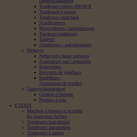
Débroussailleuses
Tondeuses robots iMOW®
Tondeuses à gazon
Tondeuses mulching
Scarificateurs
Motoculteurs / motobineuses
Tracteurs tondeuses
Tarières
Atomiseurs / pulvérisateurs
Nettoyer
Nettoyeurs haute pression
Aspirateurs eau / poussière
Balayeuses
Broyeurs de végétaux
Souffleurs /
Aspirateurs de feuilles
Approvisionnement
Gestion d’énergie
Pompes à eau
ETESIA
Machine à brosser et scarifier
les mauvaises herbes
Tondeuses tout-terrain
Tondeuses autoportées
Tondeuses à gazon