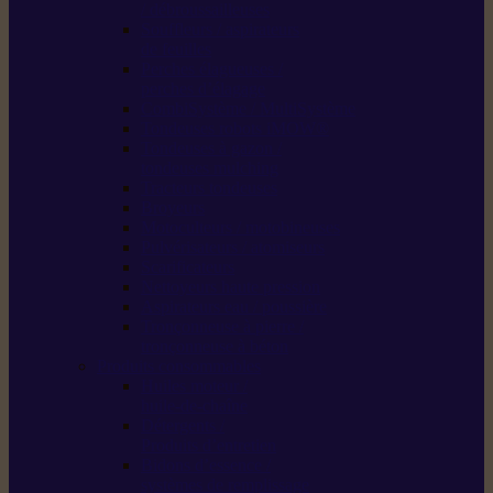
/ débroussailleuses
Souffleurs / aspirateurs
de feuilles
Perches élagueuses /
perches d’élagage
CombiSystème / MultiSystème
Tondeuses robots iMOW®
Tondeuses à gazon /
tondeuses mulching
Tracteurs tondeuses
Broyeurs
Motoculteurs / motobineuses
Pulvérisateurs / atomiseurs
Scarificateurs
Nettoyeurs haute pression
Aspirateurs eau / poussière
Tronçonneuse à pierre /
tronçonneuse à béton
Produits consommables
Huiles moteur /
huile-de-chaîne
Détergents /
Produits d’entretien
Bidons d’essence /
systèmes de remplissage