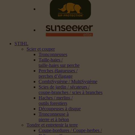
STIHL
Scier et couper
Tronçonneuses
Taille-haies /
taille-haies sur perche
Perches élagueuses /
perches d’élagage
CombiSystème / MultiSystème
Scies de jardin / sécateurs /
coupe-branches / scies à branches
Haches / merlins /
outils forestiers
Découpeuses à disque
Tronçonneuse à
pierre et à béton
Tondre et entretenir la terre
Coupe-bordures / Coupe-herbes /