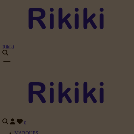
Rikiki
0
MARQUES