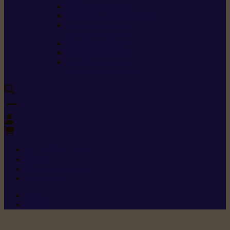
Carburants spéciaux
Directives sur les vibrations
Classes de protection
contre les coupures
Protection auditive
Classes de poussière
Caractéristiques des
vêtements de sécurité
0
+352 26 15 26
Contact
Demande de produit
Ressources
Menu 1
Menu 2