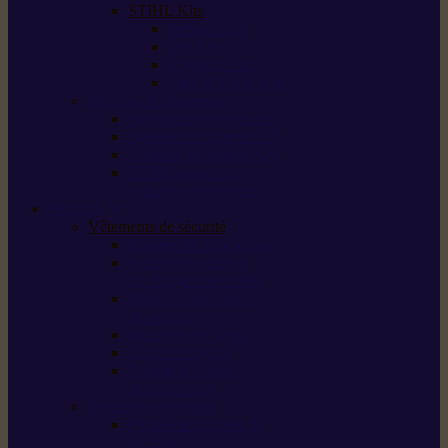
STIHL Kits
Service Kits
Cut Kits
Upgrade Kits
Care & Clean Kits
Batteries et chargeurs
Système de batterie AS
Système de batterie AP
Système de batterie AK
STIHL connected /
solutions connectées
Sécurité
Vêtements de sécurité
Lunettes de protection
Protection auditive,
du visage et de la tête
Bottes et chaussures
de sécurité
Pantalons de travail
Gants de travail
T-shirts et vestes
de protection
Directives et normes
Fiches de données de
sécurité