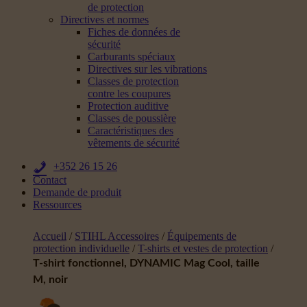
de protection
Directives et normes
Fiches de données de
sécurité
Carburants spéciaux
Directives sur les vibrations
Classes de protection
contre les coupures
Protection auditive
Classes de poussière
Caractéristiques des
vêtements de sécurité
+352 26 15 26
Contact
Demande de produit
Ressources
Accueil
/
STIHL Accessoires
/
Équipements de
protection individuelle
/
T-shirts et vestes de protection
/
T-shirt fonctionnel, DYNAMIC Mag Cool, taille
M, noir