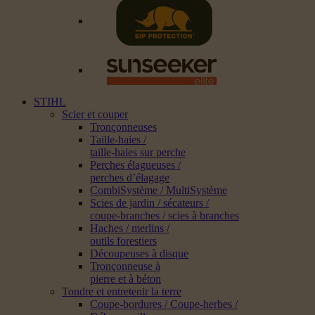
STIHL
Scier et couper
Tronçonneuses
Taille-haies /
taille-haies sur perche
Perches élagueuses /
perches d’élagage
CombiSystème / MultiSystème
Scies de jardin / sécateurs /
coupe-branches / scies à branches
Haches / merlins /
outils forestiers
Découpeuses à disque
Tronçonneuse à
pierre et à béton
Tondre et entretenir la terre
Coupe-bordures / Coupe-herbes /