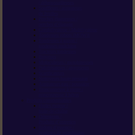
/ débroussailleuses
Souffleurs / aspirateurs
de feuilles
Perches élagueuses /
perches d’élagage
CombiSystème / MultiSystème
Tondeuses robots iMOW®
Tondeuses à gazon /
tondeuses mulching
Tracteurs tondeuses
Broyeurs
Motoculteurs / motobineuses
Pulvérisateurs / atomiseurs
Scarificateurs
Nettoyeurs haute pression
Aspirateurs eau / poussière
Tronçonneuse à pierre /
tronçonneuse à béton
Produits consommables
Huiles moteur /
huile-de-chaîne
Détergents /
Produits d’entretien
Bidons d’essence /
systèmes de remplissage