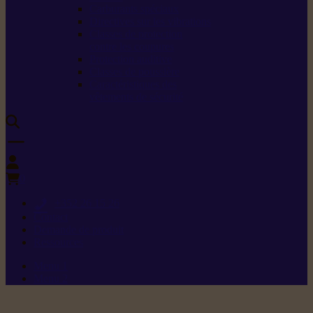
Carburants spéciaux
Directives sur les vibrations
Classes de protection
contre les coupures
Protection auditive
Classes de poussière
Caractéristiques des
vêtements de sécurité
0
+352 26 15 26
Contact
Demande de produit
Ressources
Menu 1
Menu 2