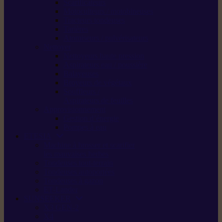
Scarificateurs
Motoculteurs / motobineuses
Tracteurs tondeuses
Tarières
Atomiseurs / pulvérisateurs
Nettoyer
Nettoyeurs haute pression
Aspirateurs eau / poussière
Balayeuses
Broyeurs de végétaux
Souffleurs /
Aspirateurs de feuilles
Approvisionnement
Gestion d’énergie
Pompes à eau
ETESIA
Machine à brosser et scarifier
les mauvaises herbes
Tondeuses tout-terrain
Tondeuses autoportées
Tondeuses à gazon
ET-Lander
SUNSEEKER
X3 GEN-2
X4