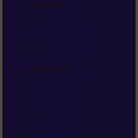
STIHL Kits
Service Kits
Cut Kits
Upgrade Kits
Care & Clean Kits
Batteries et chargeurs
Système de batterie AS
Système de batterie AP
Système de batterie AK
STIHL connected /
solutions connectées
Sécurité
Vêtements de sécurité
Lunettes de protection
Protection auditive,
du visage et de la tête
Bottes et chaussures
de sécurité
Pantalons de travail
Gants de travail
T-shirts et vestes
de protection
Directives et normes
Fiches de données de
sécurité