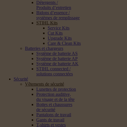
Détergents /
Produits d’entretien
Bidons d’essence /
systèmes de remplissage
STIHL Kits
Service Kits
Cut Kits
Upgrade Kits
Care & Clean Kits
Batteries et chargeurs
Système de batterie AS
Système de batterie AP
Système de batterie AK
STIHL connected /
solutions connectées
Sécurité
Vêtements de sécurité
Lunettes de protection
Protection auditive,
du visage et de la tête
Bottes et chaussures
de sécurité
Pantalons de travail
Gants de travail
T-shirts et vestes