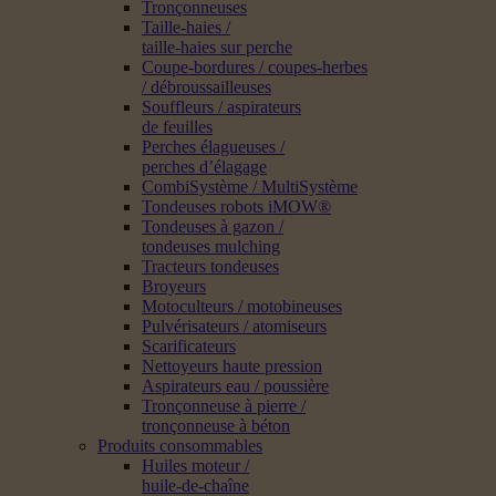
Tronçonneuses
Taille-haies /
taille-haies sur perche
Coupe-bordures / coupes-herbes
/ débroussailleuses
Souffleurs / aspirateurs
de feuilles
Perches élagueuses /
perches d’élagage
CombiSystème / MultiSystème
Tondeuses robots iMOW®
Tondeuses à gazon /
tondeuses mulching
Tracteurs tondeuses
Broyeurs
Motoculteurs / motobineuses
Pulvérisateurs / atomiseurs
Scarificateurs
Nettoyeurs haute pression
Aspirateurs eau / poussière
Tronçonneuse à pierre /
tronçonneuse à béton
Produits consommables
Huiles moteur /
huile-de-chaîne