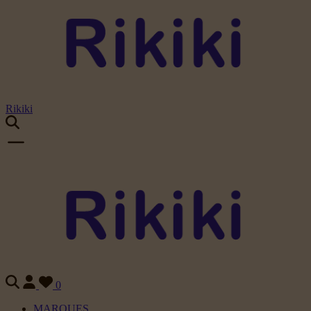
Rikiki
0
MARQUES