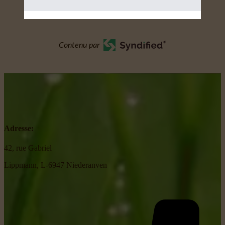
Contenu par
Adresse:
42, rue Gabriel
Lippmann, L-6947 Niederanven