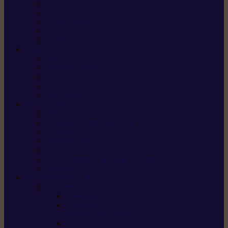
X5 Gen 2
X7 Gen 2
X7 Plus Gen 2
X9
X9 Plus
SILKY
Haches
Lames et pièces
Scies à perche
Scies fixes
Scies pliantes
FELCO
Sécateurs
Sécateur électrique portable
Scies à tirer
Outils de jardin
Outils de cuisine
Couteaux pour le greffage et la taille
Édition spéciale
ACCESSOIRES
Accessoires pour
Tronçonneuses
Taille-haies /
taille-haies sur perche
Coupe-bordures / coupes-herbes