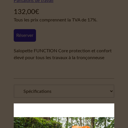
Pantalons de travail
132,00
€
Tous les prix comprennent la TVA de 17%.
Réserver
Salopette FUNCTION Core protection et confort
élevé pour tous les travaux à la tronçonneuse