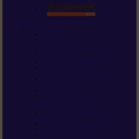
STIHL
Scier et couper
Tronçonneuses
Taille-haies /
taille-haies sur perche
Perches élagueuses /
perches d’élagage
CombiSystème / MultiSystème
Scies de jardin / sécateurs /
coupe-branches / scies à branches
Haches / merlins /
outils forestiers
Découpeuses à disque
Tronçonneuse à
pierre et à béton
Tondre et entretenir la terre
Coupe-bordures / Coupe-herbes /
Débroussailleuses
Tondeuses robots iMOW®
Tondeuses à gazon
Tondeuses mulching