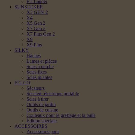
ET-Lander
SUNSEEKER
X3 GEN-2
X4
X5 Gen 2
X7 Gen 2
X7 Plus Gen 2
X9
X9 Plus
SILKY
Haches
Lames et pièces
Scies à perche
Scies fixes
Scies pliantes
FELCO
Sécateurs
Sécateur électrique portable
Scies à tirer
Outils de jardin
Outils de cuisine
Couteaux pour le greffage et la taille
Édition spéciale
ACCESSOIRES
Accessoires pour