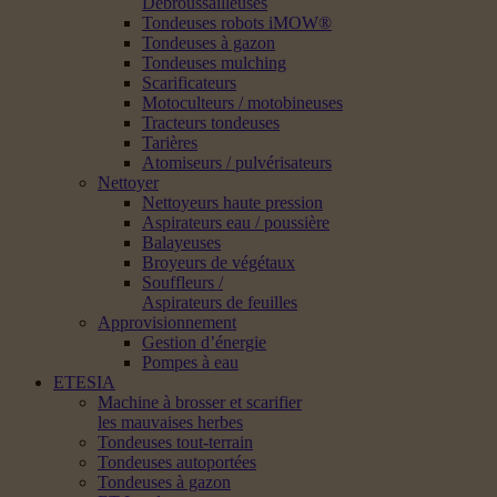
Débroussailleuses
Tondeuses robots iMOW®
Tondeuses à gazon
Tondeuses mulching
Scarificateurs
Motoculteurs / motobineuses
Tracteurs tondeuses
Tarières
Atomiseurs / pulvérisateurs
Nettoyer
Nettoyeurs haute pression
Aspirateurs eau / poussière
Balayeuses
Broyeurs de végétaux
Souffleurs /
Aspirateurs de feuilles
Approvisionnement
Gestion d’énergie
Pompes à eau
ETESIA
Machine à brosser et scarifier
les mauvaises herbes
Tondeuses tout-terrain
Tondeuses autoportées
Tondeuses à gazon