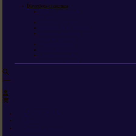
de protection
Directives et normes
Fiches de données de
sécurité
Carburants spéciaux
Directives sur les vibrations
Classes de protection
contre les coupures
Protection auditive
Classes de poussière
Caractéristiques des
vêtements de sécurité
0
+352 26 15 26
Contact
Demande de produit