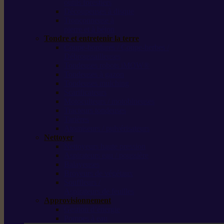
outils forestiers
Découpeuses à disque
Tronçonneuse à
pierre et à béton
Tondre et entretenir la terre
Coupe-bordures / Coupe-herbes /
Débroussailleuses
Tondeuses robots iMOW®
Tondeuses à gazon
Tondeuses mulching
Scarificateurs
Motoculteurs / motobineuses
Tracteurs tondeuses
Tarières
Atomiseurs / pulvérisateurs
Nettoyer
Nettoyeurs haute pression
Aspirateurs eau / poussière
Balayeuses
Broyeurs de végétaux
Souffleurs /
Aspirateurs de feuilles
Approvisionnement
Gestion d’énergie
Pompes à eau