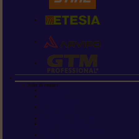
Scier et couper
Tronçonneuses
Taille-haies /
taille-haies sur perche
Perches élagueuses /
perches d’élagage
CombiSystème / MultiSystème
Scies de jardin / sécateurs /
coupe-branches / scies à branches
Haches / merlins /