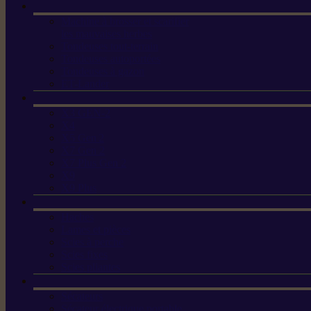
Machine à brosser et scarifier
les mauvaises herbes
Tondeuses tout-terrain
Tondeuses autoportées
Tondeuses à gazon
ET-Lander
X3 GEN-2
X4
X5 Gen 2
X7 Gen 2
X7 Plus Gen 2
X9
X9 Plus
Haches
Lames et pièces
Scies à perche
Scies fixes
Scies pliantes
Sécateurs
Sécateur électrique portable