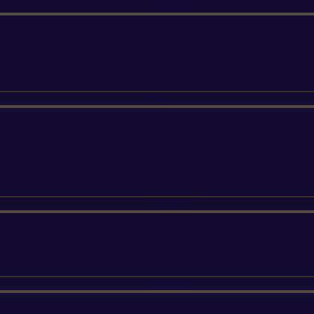
ETESIA
SUNSEEKER
SILKY
FELCO