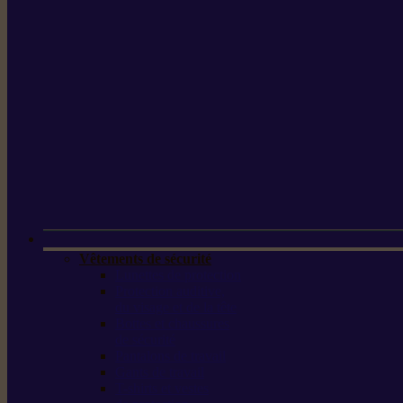
Vêtements de sécurité
Lunettes de protection
Protection auditive,
du visage et de la tête
Bottes et chaussures
de sécurité
Pantalons de travail
Gants de travail
T-shirts et vestes