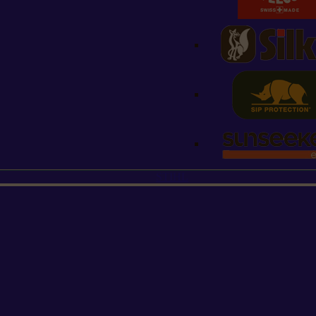
STIHL