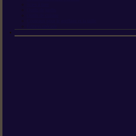
Scies à tirer
Outils de jardin
Outils de cuisine
Couteaux pour le greffage et la taille
Édition spéciale