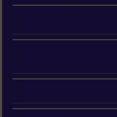
Machine à brosser et scarifier
les mauvaises herbes
Tondeuses tout-terrain
Tondeuses autoportées
Tondeuses à gazon
ET-Lander
X3 GEN-2
X4
X5 Gen 2
X7 Gen 2
X7 Plus Gen 2
X9
X9 Plus
Haches
Lames et pièces
Scies à perche
Scies fixes
Scies pliantes
Sécateurs
Sécateur électrique portable