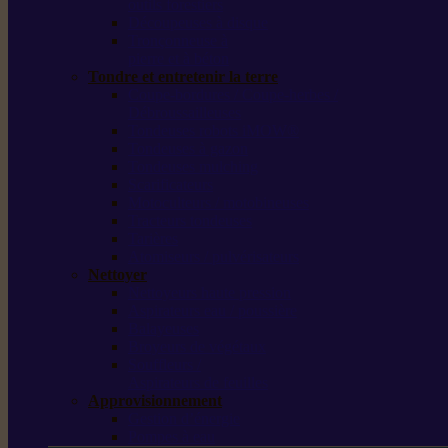
outils forestiers
Découpeuses à disque
Tronçonneuse à
pierre et à béton
Tondre et entretenir la terre
Coupe-bordures / Coupe-herbes /
Débroussailleuses
Tondeuses robots iMOW®
Tondeuses à gazon
Tondeuses mulching
Scarificateurs
Motoculteurs / motobineuses
Tracteurs tondeuses
Tarières
Atomiseurs / pulvérisateurs
Nettoyer
Nettoyeurs haute pression
Aspirateurs eau / poussière
Balayeuses
Broyeurs de végétaux
Souffleurs /
Aspirateurs de feuilles
Approvisionnement
Gestion d’énergie
Pompes à eau