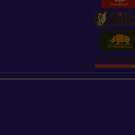
STIHL