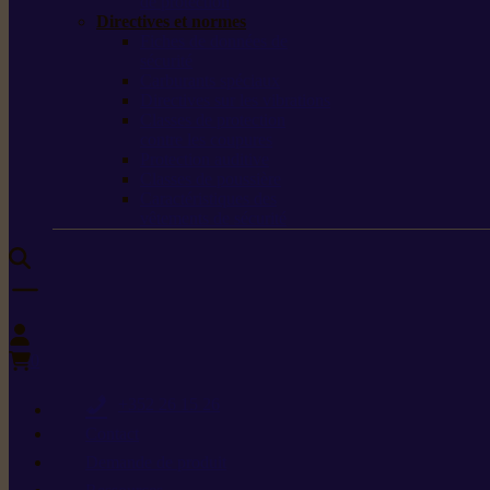
de protection
Directives et normes
Fiches de données de
sécurité
Carburants spéciaux
Directives sur les vibrations
Classes de protection
contre les coupures
Protection auditive
Classes de poussière
Caractéristiques des
vêtements de sécurité
0
+352 26 15 26
Contact
Demande de produit