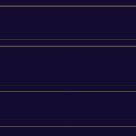
ETESIA
SUNSEEKER
SILKY
FELCO