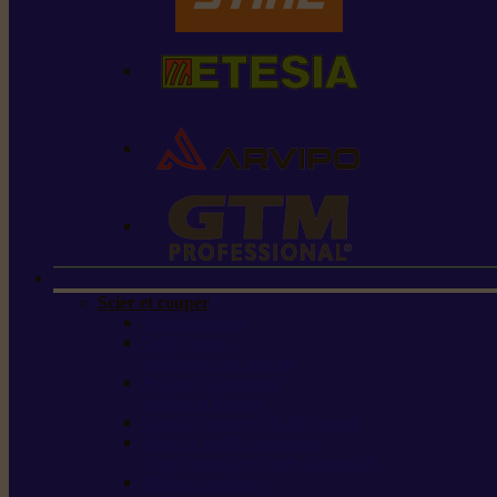
Scier et couper
Tronçonneuses
Taille-haies /
taille-haies sur perche
Perches élagueuses /
perches d’élagage
CombiSystème / MultiSystème
Scies de jardin / sécateurs /
coupe-branches / scies à branches
Haches / merlins /