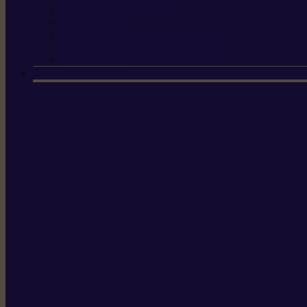
Scies à tirer
Outils de jardin
Outils de cuisine
Couteaux pour le greffage et la taille
Édition spéciale