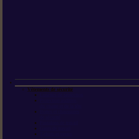
Vêtements de sécurité
Lunettes de protection
Protection auditive,
du visage et de la tête
Bottes et chaussures
de sécurité
Pantalons de travail
Gants de travail
T-shirts et vestes