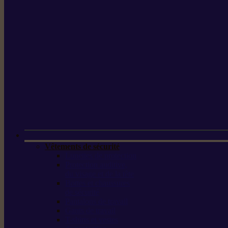
Vêtements de sécurité
Lunettes de protection
Protection auditive,
du visage et de la tête
Bottes et chaussures
de sécurité
Pantalons de travail
Gants de travail
T-shirts et vestes