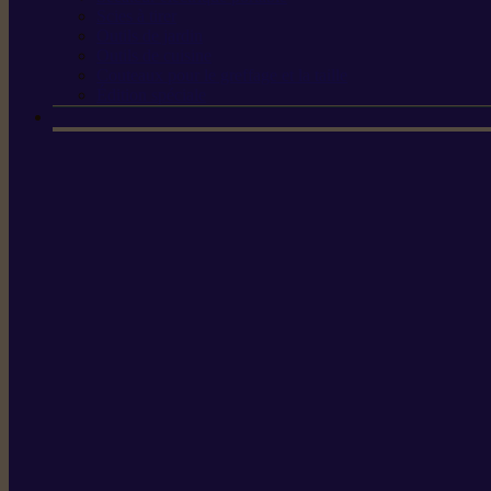
Scies à tirer
Outils de jardin
Outils de cuisine
Couteaux pour le greffage et la taille
Édition spéciale