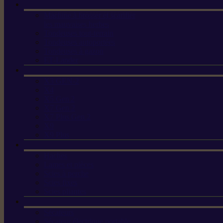
Machine à brosser et scarifier
les mauvaises herbes
Tondeuses tout-terrain
Tondeuses autoportées
Tondeuses à gazon
ET-Lander
X3 GEN-2
X4
X5 Gen 2
X7 Gen 2
X7 Plus Gen 2
X9
X9 Plus
Haches
Lames et pièces
Scies à perche
Scies fixes
Scies pliantes
Sécateurs
Sécateur électrique portable