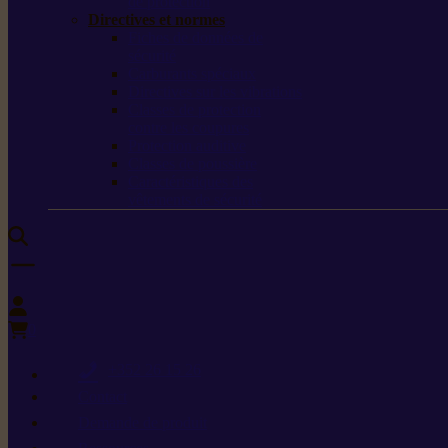
de protection
Directives et normes
Fiches de données de
sécurité
Carburants spéciaux
Directives sur les vibrations
Classes de protection
contre les coupures
Protection auditive
Classes de poussière
Caractéristiques des
vêtements de sécurité
0
+352 26 15 26
Contact
Demande de produit