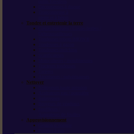
outils forestiers
Découpeuses à disque
Tronçonneuse à
pierre et à béton
Tondre et entretenir la terre
Coupe-bordures / Coupe-herbes /
Débroussailleuses
Tondeuses robots iMOW®
Tondeuses à gazon
Tondeuses mulching
Scarificateurs
Motoculteurs / motobineuses
Tracteurs tondeuses
Tarières
Atomiseurs / pulvérisateurs
Nettoyer
Nettoyeurs haute pression
Aspirateurs eau / poussière
Balayeuses
Broyeurs de végétaux
Souffleurs /
Aspirateurs de feuilles
Approvisionnement
Gestion d’énergie
Pompes à eau