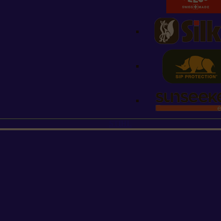
STIHL