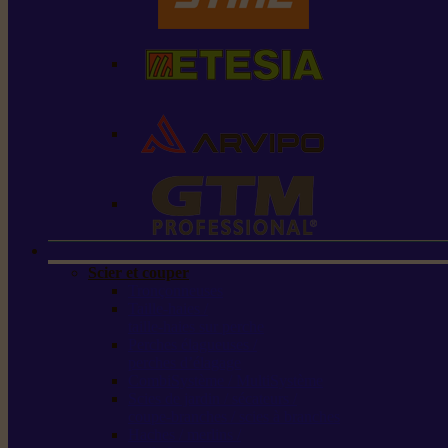
Scier et couper
Tronçonneuses
Taille-haies /
taille-haies sur perche
Perches élagueuses /
perches d’élagage
CombiSystème / MultiSystème
Scies de jardin / sécateurs /
coupe-branches / scies à branches
Haches / merlins /