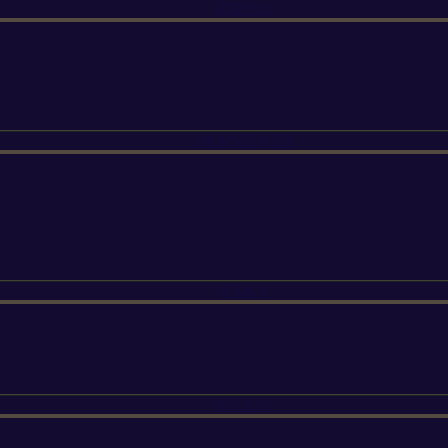
ETESIA
SUNSEEKER
SILKY
FELCO