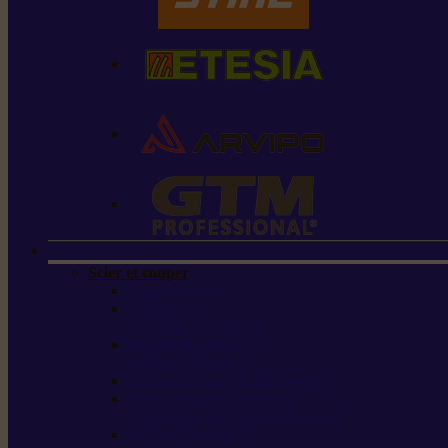
Scier et couper
Tronçonneuses
Taille-haies /
taille-haies sur perche
Perches élagueuses /
perches d’élagage
CombiSystème / MultiSystème
Scies de jardin / sécateurs /
coupe-branches / scies à branches
Haches / merlins /