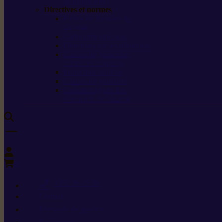
de protection
Directives et normes
Fiches de données de
sécurité
Carburants spéciaux
Directives sur les vibrations
Classes de protection
contre les coupures
Protection auditive
Classes de poussière
Caractéristiques des
vêtements de sécurité
0
+352 26 15 26
Contact
Demande de produit