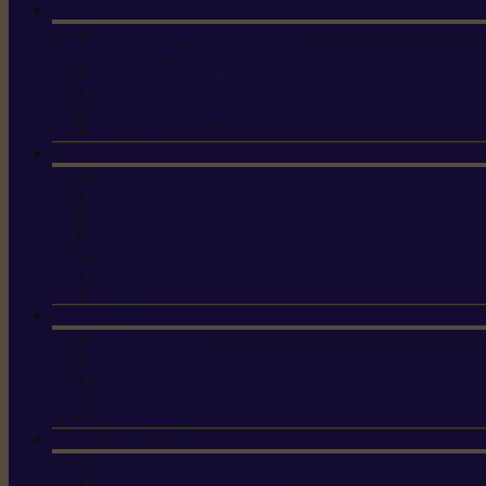
Machine à brosser et scarifier
les mauvaises herbes
Tondeuses tout-terrain
Tondeuses autoportées
Tondeuses à gazon
ET-Lander
X3 GEN-2
X4
X5 Gen 2
X7 Gen 2
X7 Plus Gen 2
X9
X9 Plus
Haches
Lames et pièces
Scies à perche
Scies fixes
Scies pliantes
Sécateurs
Sécateur électrique portable