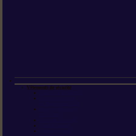
Vêtements de sécurité
Lunettes de protection
Protection auditive,
du visage et de la tête
Bottes et chaussures
de sécurité
Pantalons de travail
Gants de travail
T-shirts et vestes