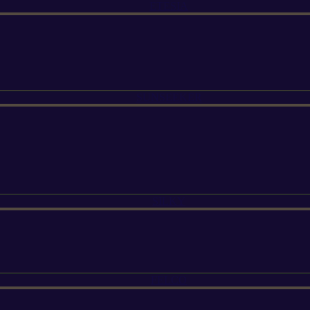
ETESIA
SUNSEEKER
SILKY
FELCO