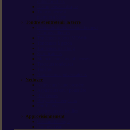
outils forestiers
Découpeuses à disque
Tronçonneuse à
pierre et à béton
Tondre et entretenir la terre
Coupe-bordures / Coupe-herbes /
Débroussailleuses
Tondeuses robots iMOW®
Tondeuses à gazon
Tondeuses mulching
Scarificateurs
Motoculteurs / motobineuses
Tracteurs tondeuses
Tarières
Atomiseurs / pulvérisateurs
Nettoyer
Nettoyeurs haute pression
Aspirateurs eau / poussière
Balayeuses
Broyeurs de végétaux
Souffleurs /
Aspirateurs de feuilles
Approvisionnement
Gestion d’énergie
Pompes à eau