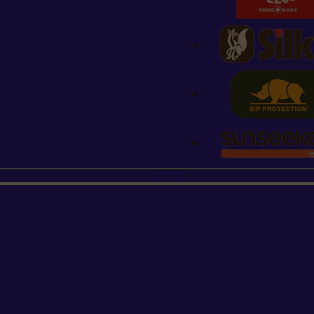
STIHL