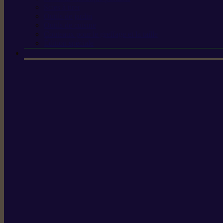
Scies à tirer
Outils de jardin
Outils de cuisine
Couteaux pour le greffage et la taille
Édition spéciale