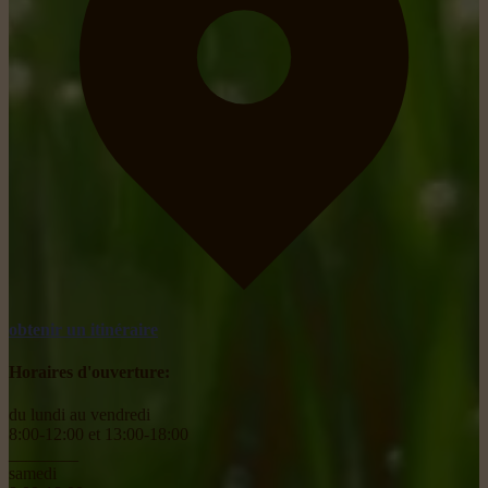
obtenir un itinéraire
Horaires d'ouverture:
du lundi au vendredi
8:00-12:00 et 13:00-18:00
________
samedi