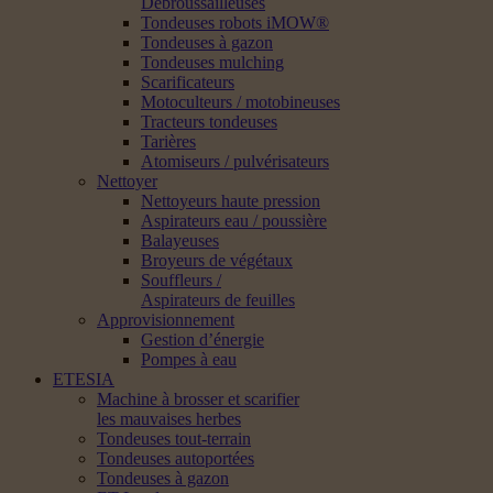
Débroussailleuses
Tondeuses robots iMOW®
Tondeuses à gazon
Tondeuses mulching
Scarificateurs
Motoculteurs / motobineuses
Tracteurs tondeuses
Tarières
Atomiseurs / pulvérisateurs
Nettoyer
Nettoyeurs haute pression
Aspirateurs eau / poussière
Balayeuses
Broyeurs de végétaux
Souffleurs /
Aspirateurs de feuilles
Approvisionnement
Gestion d’énergie
Pompes à eau
ETESIA
Machine à brosser et scarifier
les mauvaises herbes
Tondeuses tout-terrain
Tondeuses autoportées
Tondeuses à gazon