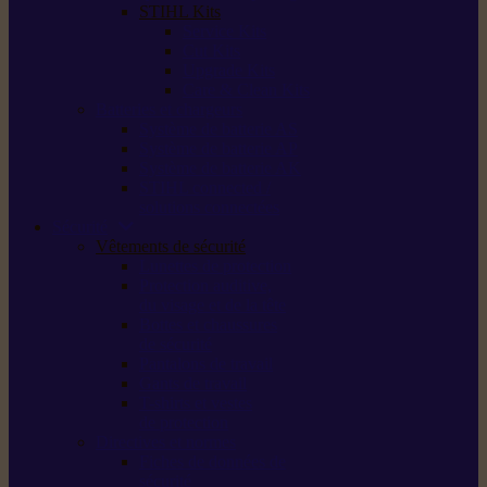
STIHL Kits
Service Kits
Cut Kits
Upgrade Kits
Care & Clean Kits
Batteries et chargeurs
Système de batterie AS
Système de batterie AP
Système de batterie AK
STIHL connected /
solutions connectées
Sécurité
Vêtements de sécurité
Lunettes de protection
Protection auditive,
du visage et de la tête
Bottes et chaussures
de sécurité
Pantalons de travail
Gants de travail
T-shirts et vestes
de protection
Directives et normes
Fiches de données de
sécurité