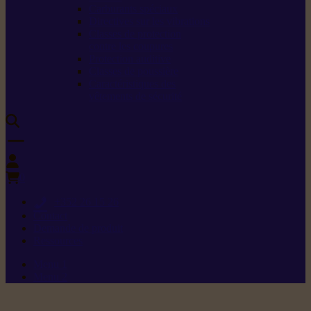
Carburants spéciaux
Directives sur les vibrations
Classes de protection
contre les coupures
Protection auditive
Classes de poussière
Caractéristiques des
vêtements de sécurité
0
+352 26 15 26
Contact
Demande de produit
Ressources
Menu 1
Menu 2