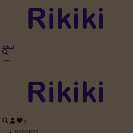
Rikiki
0
MARQUES