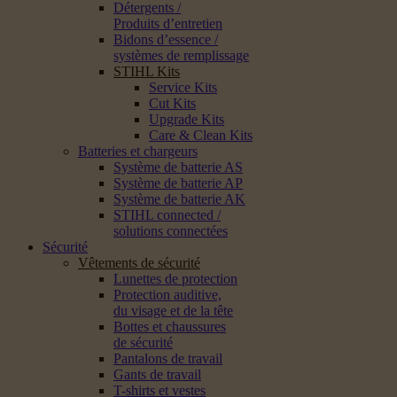
Détergents /
Produits d’entretien
Bidons d’essence /
systèmes de remplissage
STIHL Kits
Service Kits
Cut Kits
Upgrade Kits
Care & Clean Kits
Batteries et chargeurs
Système de batterie AS
Système de batterie AP
Système de batterie AK
STIHL connected /
solutions connectées
Sécurité
Vêtements de sécurité
Lunettes de protection
Protection auditive,
du visage et de la tête
Bottes et chaussures
de sécurité
Pantalons de travail
Gants de travail
T-shirts et vestes