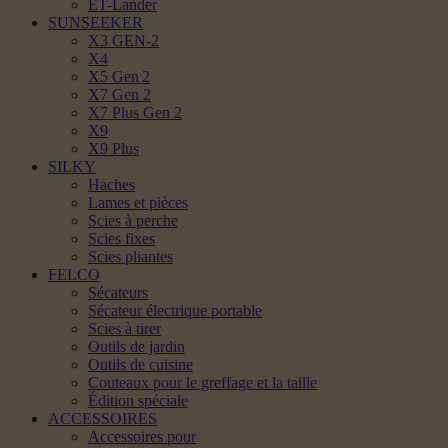
ET-Lander
SUNSEEKER
X3 GEN-2
X4
X5 Gen 2
X7 Gen 2
X7 Plus Gen 2
X9
X9 Plus
SILKY
Haches
Lames et pièces
Scies à perche
Scies fixes
Scies pliantes
FELCO
Sécateurs
Sécateur électrique portable
Scies à tirer
Outils de jardin
Outils de cuisine
Couteaux pour le greffage et la taille
Édition spéciale
ACCESSOIRES
Accessoires pour