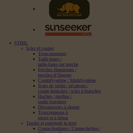
STIHL
Scier et couper
Tronçonneuses
Taille-haies /
taille-haies sur perche
Perches élagueuses /
perches d’élagage
CombiSystème / MultiSystème
Scies de jardin / sécateurs /
coupe-branches / scies à branches
Haches / merlins /
outils forestiers
Découpeuses à disque
Tronçonneuse à
pierre et à béton
Tondre et entretenir la terre
Coupe-bordures / Coupe-herbes /