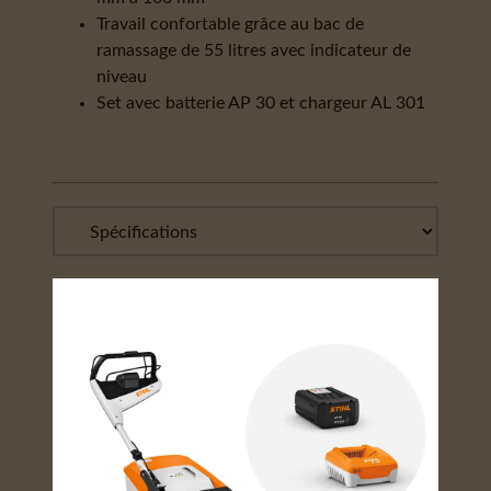
Travail confortable grâce au bac de
ramassage de 55 litres avec indicateur de
niveau
Set avec batterie AP 30 et chargeur AL 301