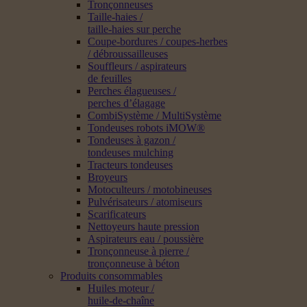
Tronçonneuses
Taille-haies /
taille-haies sur perche
Coupe-bordures / coupes-herbes
/ débroussailleuses
Souffleurs / aspirateurs
de feuilles
Perches élagueuses /
perches d’élagage
CombiSystème / MultiSystème
Tondeuses robots iMOW®
Tondeuses à gazon /
tondeuses mulching
Tracteurs tondeuses
Broyeurs
Motoculteurs / motobineuses
Pulvérisateurs / atomiseurs
Scarificateurs
Nettoyeurs haute pression
Aspirateurs eau / poussière
Tronçonneuse à pierre /
tronçonneuse à béton
Produits consommables
Huiles moteur /
huile-de-chaîne