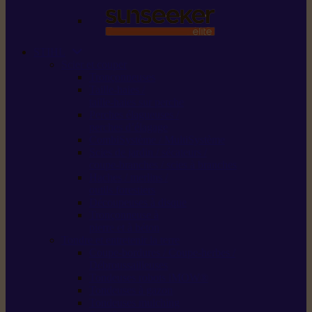
STIHL
Scier et couper
Tronçonneuses
Taille-haies /
taille-haies sur perche
Perches élagueuses /
perches d’élagage
CombiSystème / MultiSystème
Scies de jardin / sécateurs /
coupe-branches / scies à branches
Haches / merlins /
outils forestiers
Découpeuses à disque
Tronçonneuse à
pierre et à béton
Tondre et entretenir la terre
Coupe-bordures / Coupe-herbes /
Débroussailleuses
Tondeuses robots iMOW®
Tondeuses à gazon
Tondeuses mulching