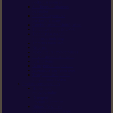
/ débroussailleuses
Souffleurs / aspirateurs
de feuilles
Perches élagueuses /
perches d’élagage
CombiSystème / MultiSystème
Tondeuses robots iMOW®
Tondeuses à gazon /
tondeuses mulching
Tracteurs tondeuses
Broyeurs
Motoculteurs / motobineuses
Pulvérisateurs / atomiseurs
Scarificateurs
Nettoyeurs haute pression
Aspirateurs eau / poussière
Tronçonneuse à pierre /
tronçonneuse à béton
Produits consommables
Huiles moteur /
huile-de-chaîne
Détergents /
Produits d’entretien
Bidons d’essence /
systèmes de remplissage