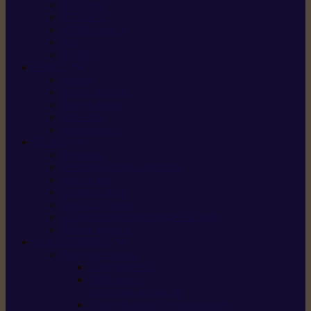
X5 Gen 2
X7 Gen 2
X7 Plus Gen 2
X9
X9 Plus
SILKY
Haches
Lames et pièces
Scies à perche
Scies fixes
Scies pliantes
FELCO
Sécateurs
Sécateur électrique portable
Scies à tirer
Outils de jardin
Outils de cuisine
Couteaux pour le greffage et la taille
Édition spéciale
ACCESSOIRES
Accessoires pour
Tronçonneuses
Taille-haies /
taille-haies sur perche
Coupe-bordures / coupes-herbes