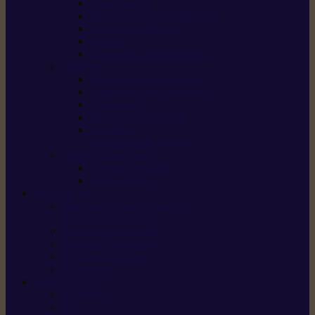
Scarificateurs
Motoculteurs / motobineuses
Tracteurs tondeuses
Tarières
Atomiseurs / pulvérisateurs
Nettoyer
Nettoyeurs haute pression
Aspirateurs eau / poussière
Balayeuses
Broyeurs de végétaux
Souffleurs /
Aspirateurs de feuilles
Approvisionnement
Gestion d’énergie
Pompes à eau
ETESIA
Machine à brosser et scarifier
les mauvaises herbes
Tondeuses tout-terrain
Tondeuses autoportées
Tondeuses à gazon
ET-Lander
SUNSEEKER
X3 GEN-2
X4