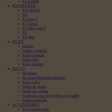
ET-Lander
SUNSEEKER
X3 GEN-2
X4
X5 Gen 2
X7 Gen 2
X7 Plus Gen 2
X9
X9 Plus
SILKY
Haches
Lames et pièces
Scies à perche
Scies fixes
Scies pliantes
FELCO
Sécateurs
Sécateur électrique portable
Scies à tirer
Outils de jardin
Outils de cuisine
Couteaux pour le greffage et la taille
Édition spéciale
ACCESSOIRES
Accessoires pour