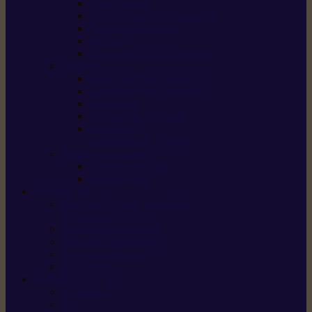
Scarificateurs
Motoculteurs / motobineuses
Tracteurs tondeuses
Tarières
Atomiseurs / pulvérisateurs
Nettoyer
Nettoyeurs haute pression
Aspirateurs eau / poussière
Balayeuses
Broyeurs de végétaux
Souffleurs /
Aspirateurs de feuilles
Approvisionnement
Gestion d’énergie
Pompes à eau
ETESIA
Machine à brosser et scarifier
les mauvaises herbes
Tondeuses tout-terrain
Tondeuses autoportées
Tondeuses à gazon
ET-Lander
SUNSEEKER
X3 GEN-2
X4