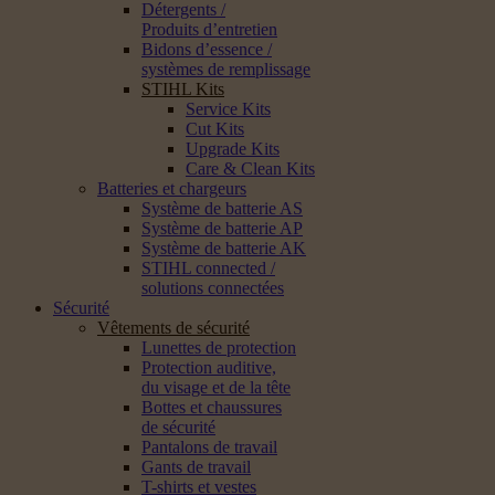
Détergents /
Produits d’entretien
Bidons d’essence /
systèmes de remplissage
STIHL Kits
Service Kits
Cut Kits
Upgrade Kits
Care & Clean Kits
Batteries et chargeurs
Système de batterie AS
Système de batterie AP
Système de batterie AK
STIHL connected /
solutions connectées
Sécurité
Vêtements de sécurité
Lunettes de protection
Protection auditive,
du visage et de la tête
Bottes et chaussures
de sécurité
Pantalons de travail
Gants de travail
T-shirts et vestes