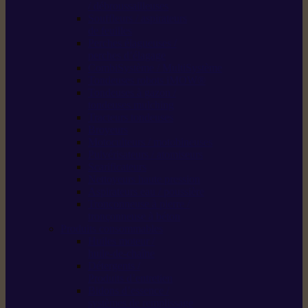
/ débroussailleuses
Souffleurs / aspirateurs
de feuilles
Perches élagueuses /
perches d’élagage
CombiSystème / MultiSystème
Tondeuses robots iMOW®
Tondeuses à gazon /
tondeuses mulching
Tracteurs tondeuses
Broyeurs
Motoculteurs / motobineuses
Pulvérisateurs / atomiseurs
Scarificateurs
Nettoyeurs haute pression
Aspirateurs eau / poussière
Tronçonneuse à pierre /
tronçonneuse à béton
Produits consommables
Huiles moteur /
huile-de-chaîne
Détergents /
Produits d’entretien
Bidons d’essence /
systèmes de remplissage