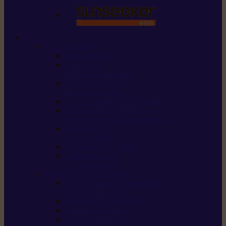
STIHL
Scier et couper
Tronçonneuses
Taille-haies /
taille-haies sur perche
Perches élagueuses /
perches d’élagage
CombiSystème / MultiSystème
Scies de jardin / sécateurs /
coupe-branches / scies à branches
Haches / merlins /
outils forestiers
Découpeuses à disque
Tronçonneuse à
pierre et à béton
Tondre et entretenir la terre
Coupe-bordures / Coupe-herbes /
Débroussailleuses
Tondeuses robots iMOW®
Tondeuses à gazon
Tondeuses mulching