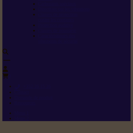
Carburants spéciaux
Directives sur les vibrations
Classes de protection
contre les coupures
Protection auditive
Classes de poussière
Caractéristiques des
vêtements de sécurité
0
+352 26 15 26
Contact
Demande de produit
Ressources
Menu 1
Menu 2