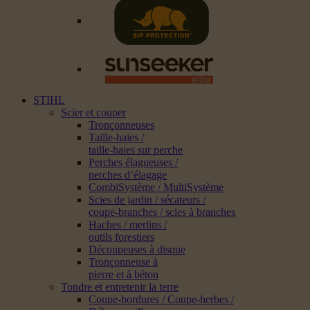
STIHL
Scier et couper
Tronçonneuses
Taille-haies /
taille-haies sur perche
Perches élagueuses /
perches d’élagage
CombiSystème / MultiSystème
Scies de jardin / sécateurs /
coupe-branches / scies à branches
Haches / merlins /
outils forestiers
Découpeuses à disque
Tronçonneuse à
pierre et à béton
Tondre et entretenir la terre
Coupe-bordures / Coupe-herbes /