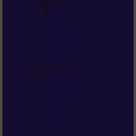
STIHL Kits
Service Kits
Cut Kits
Upgrade Kits
Care & Clean Kits
Batteries et chargeurs
Système de batterie AS
Système de batterie AP
Système de batterie AK
STIHL connected /
solutions connectées
Sécurité
Vêtements de sécurité
Lunettes de protection
Protection auditive,
du visage et de la tête
Bottes et chaussures
de sécurité
Pantalons de travail
Gants de travail
T-shirts et vestes
de protection
Directives et normes
Fiches de données de
sécurité