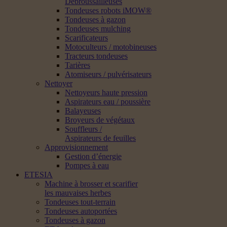
Débroussailleuses
Tondeuses robots iMOW®
Tondeuses à gazon
Tondeuses mulching
Scarificateurs
Motoculteurs / motobineuses
Tracteurs tondeuses
Tarières
Atomiseurs / pulvérisateurs
Nettoyer
Nettoyeurs haute pression
Aspirateurs eau / poussière
Balayeuses
Broyeurs de végétaux
Souffleurs /
Aspirateurs de feuilles
Approvisionnement
Gestion d’énergie
Pompes à eau
ETESIA
Machine à brosser et scarifier
les mauvaises herbes
Tondeuses tout-terrain
Tondeuses autoportées
Tondeuses à gazon