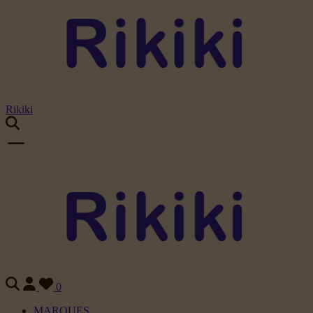
Rikiki
0
MARQUES