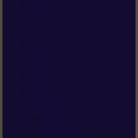
X5 Gen 2
X7 Gen 2
X7 Plus Gen 2
X9
X9 Plus
SILKY
Haches
Lames et pièces
Scies à perche
Scies fixes
Scies pliantes
FELCO
Sécateurs
Sécateur électrique portable
Scies à tirer
Outils de jardin
Outils de cuisine
Couteaux pour le greffage et la taille
Édition spéciale
ACCESSOIRES
Accessoires pour
Tronçonneuses
Taille-haies /
taille-haies sur perche
Coupe-bordures / coupes-herbes