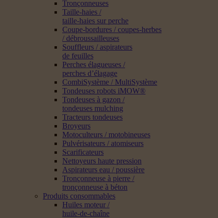
Tronçonneuses
Taille-haies /
taille-haies sur perche
Coupe-bordures / coupes-herbes
/ débroussailleuses
Souffleurs / aspirateurs
de feuilles
Perches élagueuses /
perches d’élagage
CombiSystème / MultiSystème
Tondeuses robots iMOW®
Tondeuses à gazon /
tondeuses mulching
Tracteurs tondeuses
Broyeurs
Motoculteurs / motobineuses
Pulvérisateurs / atomiseurs
Scarificateurs
Nettoyeurs haute pression
Aspirateurs eau / poussière
Tronçonneuse à pierre /
tronçonneuse à béton
Produits consommables
Huiles moteur /
huile-de-chaîne