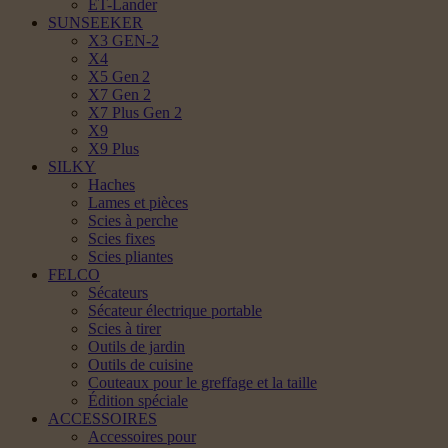
ET-Lander
SUNSEEKER
X3 GEN-2
X4
X5 Gen 2
X7 Gen 2
X7 Plus Gen 2
X9
X9 Plus
SILKY
Haches
Lames et pièces
Scies à perche
Scies fixes
Scies pliantes
FELCO
Sécateurs
Sécateur électrique portable
Scies à tirer
Outils de jardin
Outils de cuisine
Couteaux pour le greffage et la taille
Édition spéciale
ACCESSOIRES
Accessoires pour