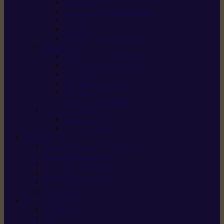
Scarificateurs
Motoculteurs / motobineuses
Tracteurs tondeuses
Tarières
Atomiseurs / pulvérisateurs
Nettoyer
Nettoyeurs haute pression
Aspirateurs eau / poussière
Balayeuses
Broyeurs de végétaux
Souffleurs /
Aspirateurs de feuilles
Approvisionnement
Gestion d’énergie
Pompes à eau
ETESIA
Machine à brosser et scarifier
les mauvaises herbes
Tondeuses tout-terrain
Tondeuses autoportées
Tondeuses à gazon
ET-Lander
SUNSEEKER
X3 GEN-2
X4