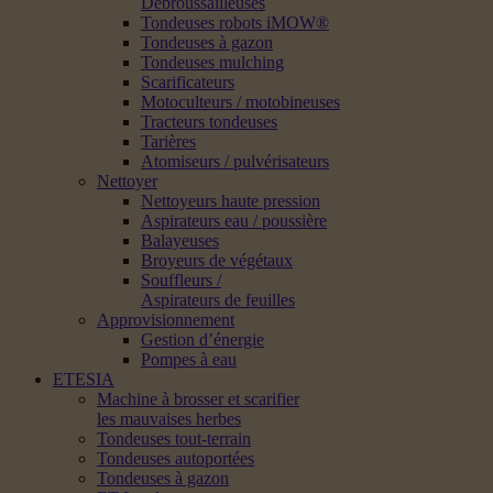
Débroussailleuses
Tondeuses robots iMOW®
Tondeuses à gazon
Tondeuses mulching
Scarificateurs
Motoculteurs / motobineuses
Tracteurs tondeuses
Tarières
Atomiseurs / pulvérisateurs
Nettoyer
Nettoyeurs haute pression
Aspirateurs eau / poussière
Balayeuses
Broyeurs de végétaux
Souffleurs /
Aspirateurs de feuilles
Approvisionnement
Gestion d’énergie
Pompes à eau
ETESIA
Machine à brosser et scarifier
les mauvaises herbes
Tondeuses tout-terrain
Tondeuses autoportées
Tondeuses à gazon