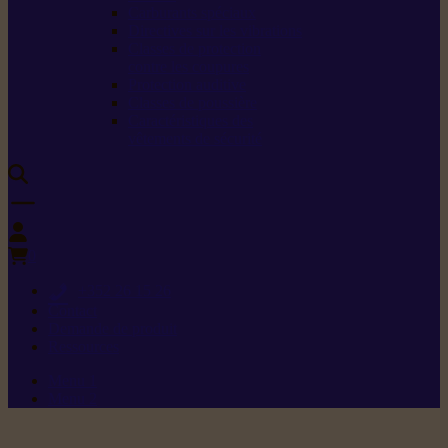
Carburants spéciaux
Directives sur les vibrations
Classes de protection
contre les coupures
Protection auditive
Classes de poussière
Caractéristiques des
vêtements de sécurité
0
+352 26 15 26
Contact
Demande de produit
Ressources
Menu 1
Menu 2