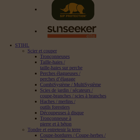
STIHL
Scier et couper
Tronçonneuses
Taille-haies /
taille-haies sur perche
Perches élagueuses /
perches d’élagage
CombiSystème / MultiSystème
Scies de jardin / sécateurs /
coupe-branches / scies à branches
Haches / merlins /
outils forestiers
Découpeuses à disque
Tronçonneuse à
pierre et à béton
Tondre et entretenir la terre
Coupe-bordures / Coupe-herbes /