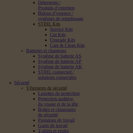
Détergents /
Produits d’entretien
Bidons d’essence /
systèmes de remplissage
STIHL Kits
Service Kits
Cut Kits
Upgrade Kits
Care & Clean Kits
Batteries et chargeurs
Système de batterie AS
Système de batterie AP
Système de batterie AK
STIHL connected /
solutions connectées
Sécurité
Vêtements de sécurité
Lunettes de protection
Protection auditive,
du visage et de la tête
Bottes et chaussures
de sécurité
Pantalons de travail
Gants de travail
T-shirts et vestes