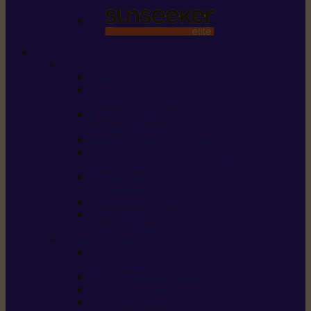
STIHL
Scier et couper
Tronçonneuses
Taille-haies /
taille-haies sur perche
Perches élagueuses /
perches d’élagage
CombiSystème / MultiSystème
Scies de jardin / sécateurs /
coupe-branches / scies à branches
Haches / merlins /
outils forestiers
Découpeuses à disque
Tronçonneuse à
pierre et à béton
Tondre et entretenir la terre
Coupe-bordures / Coupe-herbes /
Débroussailleuses
Tondeuses robots iMOW®
Tondeuses à gazon
Tondeuses mulching