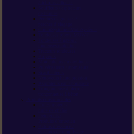
/ débroussailleuses
Souffleurs / aspirateurs
de feuilles
Perches élagueuses /
perches d’élagage
CombiSystème / MultiSystème
Tondeuses robots iMOW®
Tondeuses à gazon /
tondeuses mulching
Tracteurs tondeuses
Broyeurs
Motoculteurs / motobineuses
Pulvérisateurs / atomiseurs
Scarificateurs
Nettoyeurs haute pression
Aspirateurs eau / poussière
Tronçonneuse à pierre /
tronçonneuse à béton
Produits consommables
Huiles moteur /
huile-de-chaîne
Détergents /
Produits d’entretien
Bidons d’essence /
systèmes de remplissage