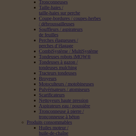
Tronçonneuses
Taille-haies /
taille-haies sur perche
Coupe-bordures / coupes-herbes
/ débroussailleuses
Souffleurs / aspirateurs
de feuilles
Perches élagueuses /
perches d’élagage
CombiSystème / MultiSystème
Tondeuses robots iMOW®
Tondeuses à gazon /
tondeuses mulching
Tracteurs tondeuses
Broyeurs
Motoculteurs / motobineuses
Pulvérisateurs / atomiseurs
Scarificateurs
Nettoyeurs haute pression
Aspirateurs eau / poussière
Tronçonneuse à pierre /
tronçonneuse à béton
Produits consommables
Huiles moteur /
huile-de-chaîne