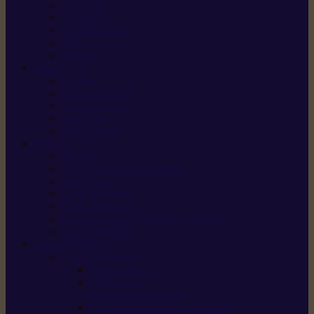
X5 Gen 2
X7 Gen 2
X7 Plus Gen 2
X9
X9 Plus
SILKY
Haches
Lames et pièces
Scies à perche
Scies fixes
Scies pliantes
FELCO
Sécateurs
Sécateur électrique portable
Scies à tirer
Outils de jardin
Outils de cuisine
Couteaux pour le greffage et la taille
Édition spéciale
ACCESSOIRES
Accessoires pour
Tronçonneuses
Taille-haies /
taille-haies sur perche
Coupe-bordures / coupes-herbes