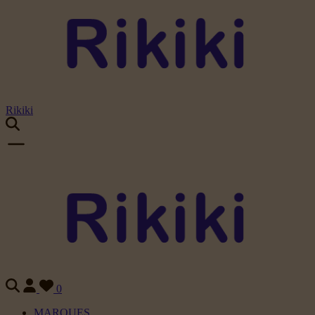
Rikiki
0
MARQUES