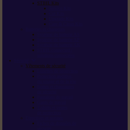
STIHL Kits
Service Kits
Cut Kits
Upgrade Kits
Care & Clean Kits
Batteries et chargeurs
Système de batterie AS
Système de batterie AP
Système de batterie AK
STIHL connected /
solutions connectées
Sécurité
Vêtements de sécurité
Lunettes de protection
Protection auditive,
du visage et de la tête
Bottes et chaussures
de sécurité
Pantalons de travail
Gants de travail
T-shirts et vestes
de protection
Directives et normes
Fiches de données de
sécurité