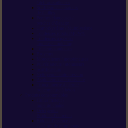
/ débroussailleuses
Souffleurs / aspirateurs
de feuilles
Perches élagueuses /
perches d’élagage
CombiSystème / MultiSystème
Tondeuses robots iMOW®
Tondeuses à gazon /
tondeuses mulching
Tracteurs tondeuses
Broyeurs
Motoculteurs / motobineuses
Pulvérisateurs / atomiseurs
Scarificateurs
Nettoyeurs haute pression
Aspirateurs eau / poussière
Tronçonneuse à pierre /
tronçonneuse à béton
Produits consommables
Huiles moteur /
huile-de-chaîne
Détergents /
Produits d’entretien
Bidons d’essence /
systèmes de remplissage