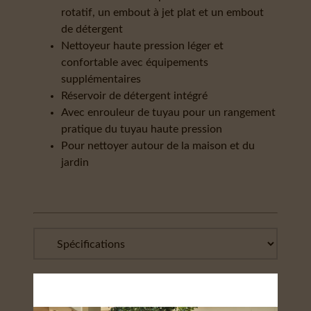
rotatif, un embout à jet plat et un embout
de détergent
Nettoyeur haute pression léger et
confortable avec équipements
supplémentaires
Réservoir de détergent intégré
Avec enrouleur de tuyau pour un rangement
pratique du tuyau haute pression
Pour nettoyer autour de la maison et du
jardin