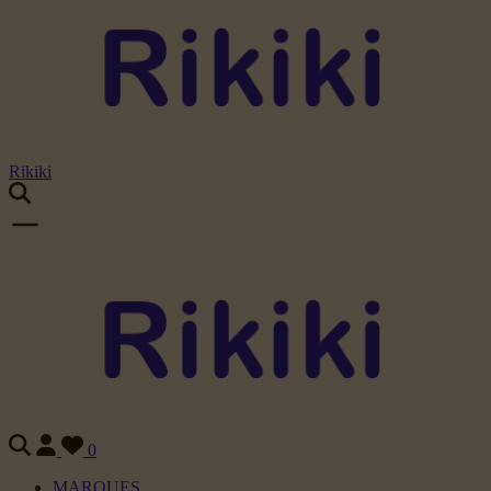
Rikiki
0
MARQUES