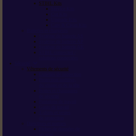
STIHL Kits
Service Kits
Cut Kits
Upgrade Kits
Care & Clean Kits
Batteries et chargeurs
Système de batterie AS
Système de batterie AP
Système de batterie AK
STIHL connected /
solutions connectées
Sécurité
Vêtements de sécurité
Lunettes de protection
Protection auditive,
du visage et de la tête
Bottes et chaussures
de sécurité
Pantalons de travail
Gants de travail
T-shirts et vestes
de protection
Directives et normes
Fiches de données de
sécurité