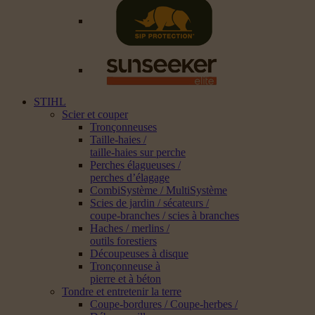
STIHL
Scier et couper
Tronçonneuses
Taille-haies /
taille-haies sur perche
Perches élagueuses /
perches d’élagage
CombiSystème / MultiSystème
Scies de jardin / sécateurs /
coupe-branches / scies à branches
Haches / merlins /
outils forestiers
Découpeuses à disque
Tronçonneuse à
pierre et à béton
Tondre et entretenir la terre
Coupe-bordures / Coupe-herbes /