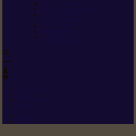
Carburants spéciaux
Directives sur les vibrations
Classes de protection
contre les coupures
Protection auditive
Classes de poussière
Caractéristiques des
vêtements de sécurité
0
+352 26 15 26
Contact
Demande de produit
Ressources
Menu 1
Menu 2