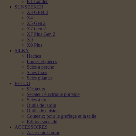
ET-Lander
SUNSEEKER
X3 GEN-2
X4
X5 Gen 2
X7 Gen 2
X7 Plus Gen 2
X9
X9 Plus
SILKY
Haches
Lames et pièces
Scies à perche
Scies fixes
Scies pliantes
FELCO
Sécateurs
Sécateur électrique portable
Scies à tirer
Outils de jardin
Outils de cuisine
Couteaux pour le greffage et la taille
Édition spéciale
ACCESSOIRES
Accessoires pour