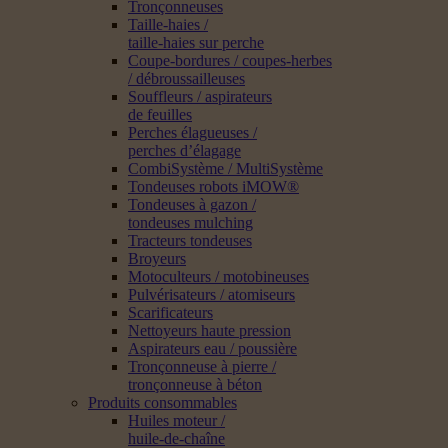
Tronçonneuses
Taille-haies /
taille-haies sur perche
Coupe-bordures / coupes-herbes
/ débroussailleuses
Souffleurs / aspirateurs
de feuilles
Perches élagueuses /
perches d’élagage
CombiSystème / MultiSystème
Tondeuses robots iMOW®
Tondeuses à gazon /
tondeuses mulching
Tracteurs tondeuses
Broyeurs
Motoculteurs / motobineuses
Pulvérisateurs / atomiseurs
Scarificateurs
Nettoyeurs haute pression
Aspirateurs eau / poussière
Tronçonneuse à pierre /
tronçonneuse à béton
Produits consommables
Huiles moteur /
huile-de-chaîne