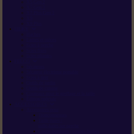
X5 Gen 2
X7 Gen 2
X7 Plus Gen 2
X9
X9 Plus
SILKY
Haches
Lames et pièces
Scies à perche
Scies fixes
Scies pliantes
FELCO
Sécateurs
Sécateur électrique portable
Scies à tirer
Outils de jardin
Outils de cuisine
Couteaux pour le greffage et la taille
Édition spéciale
ACCESSOIRES
Accessoires pour
Tronçonneuses
Taille-haies /
taille-haies sur perche
Coupe-bordures / coupes-herbes