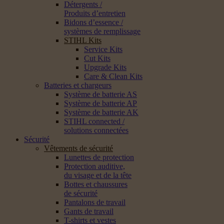
Détergents /
Produits d’entretien
Bidons d’essence /
systèmes de remplissage
STIHL Kits
Service Kits
Cut Kits
Upgrade Kits
Care & Clean Kits
Batteries et chargeurs
Système de batterie AS
Système de batterie AP
Système de batterie AK
STIHL connected /
solutions connectées
Sécurité
Vêtements de sécurité
Lunettes de protection
Protection auditive,
du visage et de la tête
Bottes et chaussures
de sécurité
Pantalons de travail
Gants de travail
T-shirts et vestes