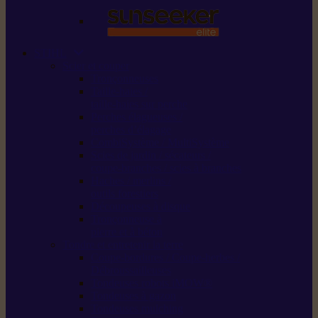
STIHL
Scier et couper
Tronçonneuses
Taille-haies /
taille-haies sur perche
Perches élagueuses /
perches d’élagage
CombiSystème / MultiSystème
Scies de jardin / sécateurs /
coupe-branches / scies à branches
Haches / merlins /
outils forestiers
Découpeuses à disque
Tronçonneuse à
pierre et à béton
Tondre et entretenir la terre
Coupe-bordures / Coupe-herbes /
Débroussailleuses
Tondeuses robots iMOW®
Tondeuses à gazon
Tondeuses mulching