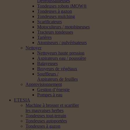
Débroussailleuses
Tondeuses robots iMOW®
Tondeuses à gazon
Tondeuses mulching
Scarificateurs
Motoculteurs / motobineuses
Tracteurs tondeuses
Tarières
Atomiseurs / pulvérisateurs
Nettoyer
Nettoyeurs haute pression
Aspirateurs eau / poussière
Balayeuses
Broyeurs de végétaux
Souffleurs /
Aspirateurs de feuilles
Approvisionnement
Gestion d’énergie
Pompes à eau
ETESIA
Machine à brosser et scarifier
les mauvaises herbes
Tondeuses tout-terrain
Tondeuses autoportées
Tondeuses à gazon