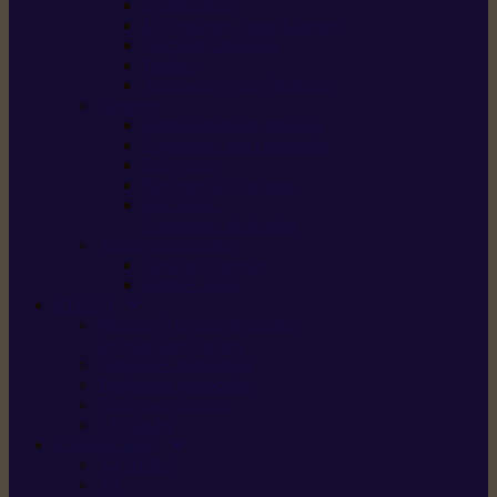
Scarificateurs
Motoculteurs / motobineuses
Tracteurs tondeuses
Tarières
Atomiseurs / pulvérisateurs
Nettoyer
Nettoyeurs haute pression
Aspirateurs eau / poussière
Balayeuses
Broyeurs de végétaux
Souffleurs /
Aspirateurs de feuilles
Approvisionnement
Gestion d’énergie
Pompes à eau
ETESIA
Machine à brosser et scarifier
les mauvaises herbes
Tondeuses tout-terrain
Tondeuses autoportées
Tondeuses à gazon
ET-Lander
SUNSEEKER
X3 GEN-2
X4