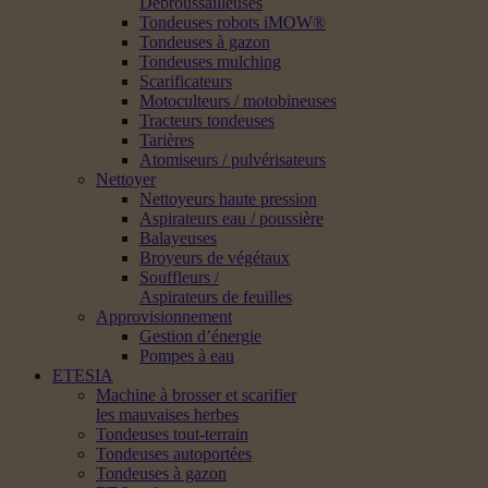
Débroussailleuses
Tondeuses robots iMOW®
Tondeuses à gazon
Tondeuses mulching
Scarificateurs
Motoculteurs / motobineuses
Tracteurs tondeuses
Tarières
Atomiseurs / pulvérisateurs
Nettoyer
Nettoyeurs haute pression
Aspirateurs eau / poussière
Balayeuses
Broyeurs de végétaux
Souffleurs /
Aspirateurs de feuilles
Approvisionnement
Gestion d’énergie
Pompes à eau
ETESIA
Machine à brosser et scarifier
les mauvaises herbes
Tondeuses tout-terrain
Tondeuses autoportées
Tondeuses à gazon