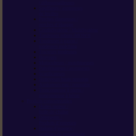
/ débroussailleuses
Souffleurs / aspirateurs
de feuilles
Perches élagueuses /
perches d’élagage
CombiSystème / MultiSystème
Tondeuses robots iMOW®
Tondeuses à gazon /
tondeuses mulching
Tracteurs tondeuses
Broyeurs
Motoculteurs / motobineuses
Pulvérisateurs / atomiseurs
Scarificateurs
Nettoyeurs haute pression
Aspirateurs eau / poussière
Tronçonneuse à pierre /
tronçonneuse à béton
Produits consommables
Huiles moteur /
huile-de-chaîne
Détergents /
Produits d’entretien
Bidons d’essence /
systèmes de remplissage