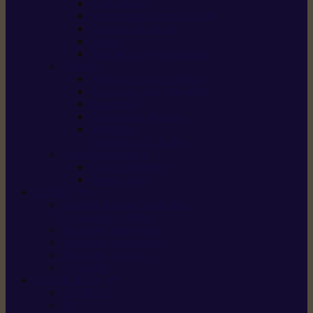
Scarificateurs
Motoculteurs / motobineuses
Tracteurs tondeuses
Tarières
Atomiseurs / pulvérisateurs
Nettoyer
Nettoyeurs haute pression
Aspirateurs eau / poussière
Balayeuses
Broyeurs de végétaux
Souffleurs /
Aspirateurs de feuilles
Approvisionnement
Gestion d’énergie
Pompes à eau
ETESIA
Machine à brosser et scarifier
les mauvaises herbes
Tondeuses tout-terrain
Tondeuses autoportées
Tondeuses à gazon
ET-Lander
SUNSEEKER
X3 GEN-2
X4