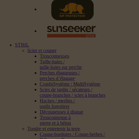
STIHL
Scier et couper
Tronçonneuses
Taille-haies /
taille-haies sur perche
Perches élagueuses /
perches d’élagage
CombiSystème / MultiSystème
Scies de jardin / sécateurs /
coupe-branches / scies à branches
Haches / merlins /
outils forestiers
Découpeuses à disque
Tronçonneuse à
pierre et à béton
Tondre et entretenir la terre
Coupe-bordures / Coupe-herbes /