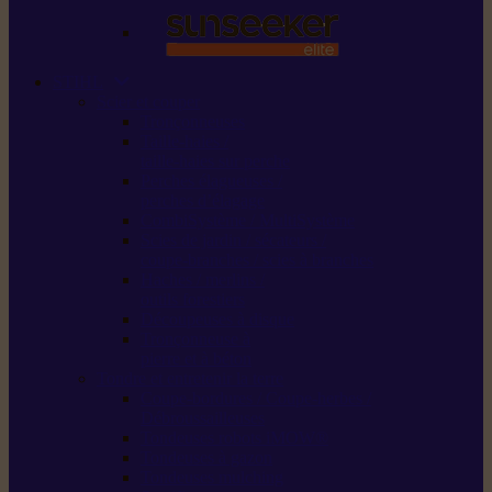
STIHL
Scier et couper
Tronçonneuses
Taille-haies /
taille-haies sur perche
Perches élagueuses /
perches d’élagage
CombiSystème / MultiSystème
Scies de jardin / sécateurs /
coupe-branches / scies à branches
Haches / merlins /
outils forestiers
Découpeuses à disque
Tronçonneuse à
pierre et à béton
Tondre et entretenir la terre
Coupe-bordures / Coupe-herbes /
Débroussailleuses
Tondeuses robots iMOW®
Tondeuses à gazon
Tondeuses mulching