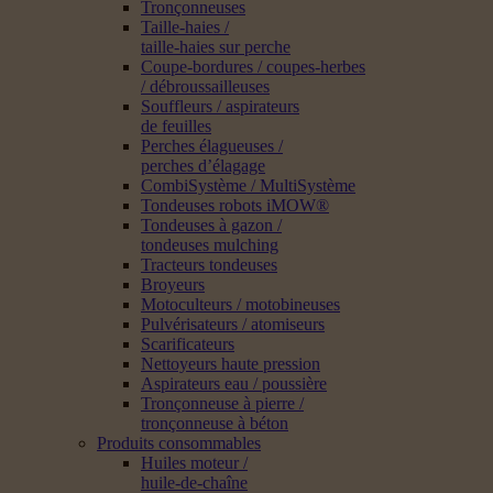
Tronçonneuses
Taille-haies /
taille-haies sur perche
Coupe-bordures / coupes-herbes
/ débroussailleuses
Souffleurs / aspirateurs
de feuilles
Perches élagueuses /
perches d’élagage
CombiSystème / MultiSystème
Tondeuses robots iMOW®
Tondeuses à gazon /
tondeuses mulching
Tracteurs tondeuses
Broyeurs
Motoculteurs / motobineuses
Pulvérisateurs / atomiseurs
Scarificateurs
Nettoyeurs haute pression
Aspirateurs eau / poussière
Tronçonneuse à pierre /
tronçonneuse à béton
Produits consommables
Huiles moteur /
huile-de-chaîne