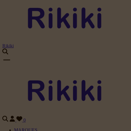
Rikiki
0
MARQUES