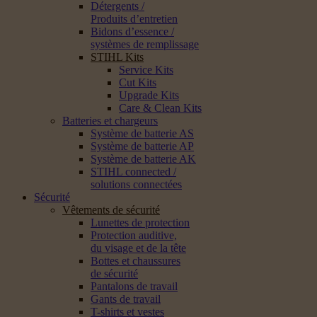
Détergents /
Produits d’entretien
Bidons d’essence /
systèmes de remplissage
STIHL Kits
Service Kits
Cut Kits
Upgrade Kits
Care & Clean Kits
Batteries et chargeurs
Système de batterie AS
Système de batterie AP
Système de batterie AK
STIHL connected /
solutions connectées
Sécurité
Vêtements de sécurité
Lunettes de protection
Protection auditive,
du visage et de la tête
Bottes et chaussures
de sécurité
Pantalons de travail
Gants de travail
T-shirts et vestes