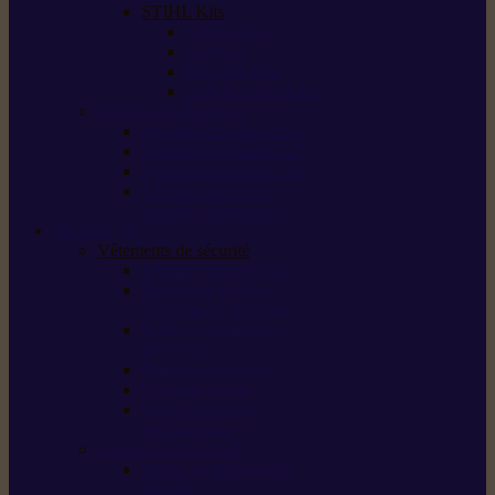
STIHL Kits
Service Kits
Cut Kits
Upgrade Kits
Care & Clean Kits
Batteries et chargeurs
Système de batterie AS
Système de batterie AP
Système de batterie AK
STIHL connected /
solutions connectées
Sécurité
Vêtements de sécurité
Lunettes de protection
Protection auditive,
du visage et de la tête
Bottes et chaussures
de sécurité
Pantalons de travail
Gants de travail
T-shirts et vestes
de protection
Directives et normes
Fiches de données de
sécurité