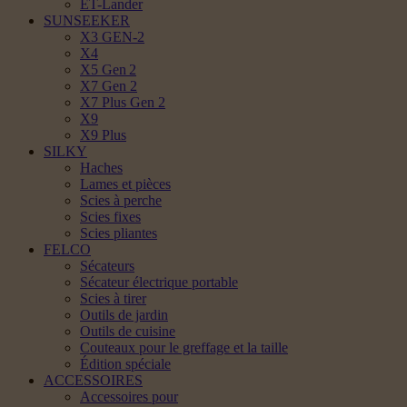
ET-Lander
SUNSEEKER
X3 GEN-2
X4
X5 Gen 2
X7 Gen 2
X7 Plus Gen 2
X9
X9 Plus
SILKY
Haches
Lames et pièces
Scies à perche
Scies fixes
Scies pliantes
FELCO
Sécateurs
Sécateur électrique portable
Scies à tirer
Outils de jardin
Outils de cuisine
Couteaux pour le greffage et la taille
Édition spéciale
ACCESSOIRES
Accessoires pour