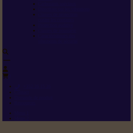
Carburants spéciaux
Directives sur les vibrations
Classes de protection
contre les coupures
Protection auditive
Classes de poussière
Caractéristiques des
vêtements de sécurité
0
+352 26 15 26
Contact
Demande de produit
Ressources
Menu 1
Menu 2