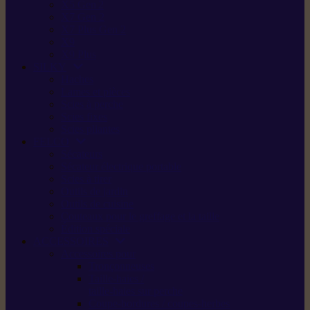
X5 Gen 2
X7 Gen 2
X7 Plus Gen 2
X9
X9 Plus
SILKY
Haches
Lames et pièces
Scies à perche
Scies fixes
Scies pliantes
FELCO
Sécateurs
Sécateur électrique portable
Scies à tirer
Outils de jardin
Outils de cuisine
Couteaux pour le greffage et la taille
Édition spéciale
ACCESSOIRES
Accessoires pour
Tronçonneuses
Taille-haies /
taille-haies sur perche
Coupe-bordures / coupes-herbes