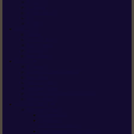
X5 Gen 2
X7 Gen 2
X7 Plus Gen 2
X9
X9 Plus
SILKY
Haches
Lames et pièces
Scies à perche
Scies fixes
Scies pliantes
FELCO
Sécateurs
Sécateur électrique portable
Scies à tirer
Outils de jardin
Outils de cuisine
Couteaux pour le greffage et la taille
Édition spéciale
ACCESSOIRES
Accessoires pour
Tronçonneuses
Taille-haies /
taille-haies sur perche
Coupe-bordures / coupes-herbes