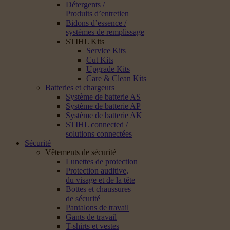
Détergents /
Produits d’entretien
Bidons d’essence /
systèmes de remplissage
STIHL Kits
Service Kits
Cut Kits
Upgrade Kits
Care & Clean Kits
Batteries et chargeurs
Système de batterie AS
Système de batterie AP
Système de batterie AK
STIHL connected /
solutions connectées
Sécurité
Vêtements de sécurité
Lunettes de protection
Protection auditive,
du visage et de la tête
Bottes et chaussures
de sécurité
Pantalons de travail
Gants de travail
T-shirts et vestes