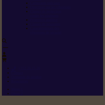
Carburants spéciaux
Directives sur les vibrations
Classes de protection
contre les coupures
Protection auditive
Classes de poussière
Caractéristiques des
vêtements de sécurité
0
+352 26 15 26
Contact
Demande de produit
Ressources
Menu 1
Menu 2