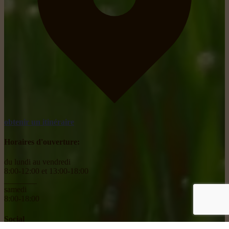
obtenir un itinéraire
Horaires d'ouverture:
du lundi au vendredi
8:00-12:00 et 13:00-18:00
________
samedi
8:00-18:00
Social