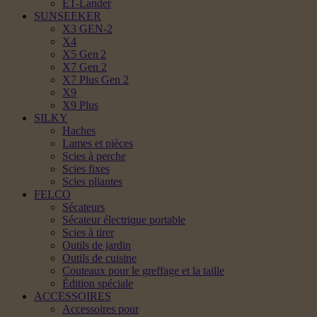
ET-Lander
SUNSEEKER
X3 GEN-2
X4
X5 Gen 2
X7 Gen 2
X7 Plus Gen 2
X9
X9 Plus
SILKY
Haches
Lames et pièces
Scies à perche
Scies fixes
Scies pliantes
FELCO
Sécateurs
Sécateur électrique portable
Scies à tirer
Outils de jardin
Outils de cuisine
Couteaux pour le greffage et la taille
Édition spéciale
ACCESSOIRES
Accessoires pour