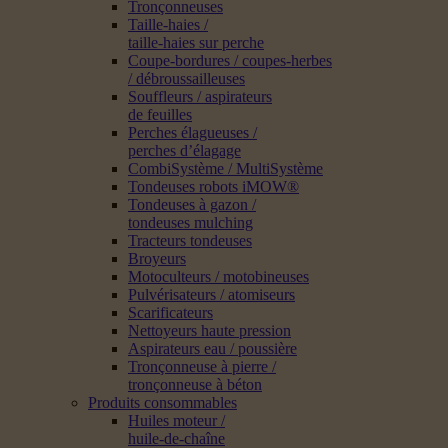
Tronçonneuses
Taille-haies /
taille-haies sur perche
Coupe-bordures / coupes-herbes
/ débroussailleuses
Souffleurs / aspirateurs
de feuilles
Perches élagueuses /
perches d’élagage
CombiSystème / MultiSystème
Tondeuses robots iMOW®
Tondeuses à gazon /
tondeuses mulching
Tracteurs tondeuses
Broyeurs
Motoculteurs / motobineuses
Pulvérisateurs / atomiseurs
Scarificateurs
Nettoyeurs haute pression
Aspirateurs eau / poussière
Tronçonneuse à pierre /
tronçonneuse à béton
Produits consommables
Huiles moteur /
huile-de-chaîne