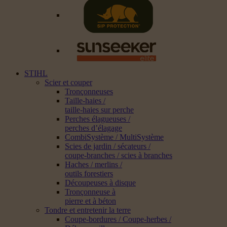
STIHL
Scier et couper
Tronçonneuses
Taille-haies /
taille-haies sur perche
Perches élagueuses /
perches d’élagage
CombiSystème / MultiSystème
Scies de jardin / sécateurs /
coupe-branches / scies à branches
Haches / merlins /
outils forestiers
Découpeuses à disque
Tronçonneuse à
pierre et à béton
Tondre et entretenir la terre
Coupe-bordures / Coupe-herbes /