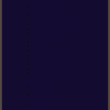
/ débroussailleuses
Souffleurs / aspirateurs
de feuilles
Perches élagueuses /
perches d’élagage
CombiSystème / MultiSystème
Tondeuses robots iMOW®
Tondeuses à gazon /
tondeuses mulching
Tracteurs tondeuses
Broyeurs
Motoculteurs / motobineuses
Pulvérisateurs / atomiseurs
Scarificateurs
Nettoyeurs haute pression
Aspirateurs eau / poussière
Tronçonneuse à pierre /
tronçonneuse à béton
Produits consommables
Huiles moteur /
huile-de-chaîne
Détergents /
Produits d’entretien
Bidons d’essence /
systèmes de remplissage