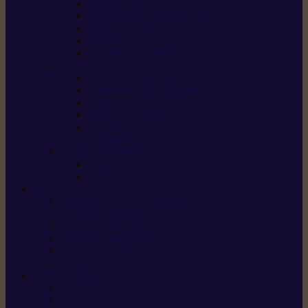
Scarificateurs
Motoculteurs / motobineuses
Tracteurs tondeuses
Tarières
Atomiseurs / pulvérisateurs
Nettoyer
Nettoyeurs haute pression
Aspirateurs eau / poussière
Balayeuses
Broyeurs de végétaux
Souffleurs /
Aspirateurs de feuilles
Approvisionnement
Gestion d’énergie
Pompes à eau
ETESIA
Machine à brosser et scarifier
les mauvaises herbes
Tondeuses tout-terrain
Tondeuses autoportées
Tondeuses à gazon
ET-Lander
SUNSEEKER
X3 GEN-2
X4