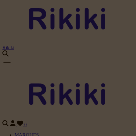
Rikiki
0
MARQUES