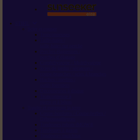
STIHL
Scier et couper
Tronçonneuses
Taille-haies /
taille-haies sur perche
Perches élagueuses /
perches d’élagage
CombiSystème / MultiSystème
Scies de jardin / sécateurs /
coupe-branches / scies à branches
Haches / merlins /
outils forestiers
Découpeuses à disque
Tronçonneuse à
pierre et à béton
Tondre et entretenir la terre
Coupe-bordures / Coupe-herbes /
Débroussailleuses
Tondeuses robots iMOW®
Tondeuses à gazon
Tondeuses mulching