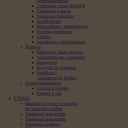
Débroussailleuses
Tondeuses robots iMOW®
Tondeuses à gazon
Tondeuses mulching
Scarificateurs
Motoculteurs / motobineuses
Tracteurs tondeuses
Tarières
Atomiseurs / pulvérisateurs
Nettoyer
Nettoyeurs haute pression
Aspirateurs eau / poussière
Balayeuses
Broyeurs de végétaux
Souffleurs /
Aspirateurs de feuilles
Approvisionnement
Gestion d’énergie
Pompes à eau
ETESIA
Machine à brosser et scarifier
les mauvaises herbes
Tondeuses tout-terrain
Tondeuses autoportées
Tondeuses à gazon