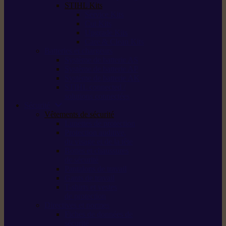
STIHL Kits
Service Kits
Cut Kits
Upgrade Kits
Care & Clean Kits
Batteries et chargeurs
Système de batterie AS
Système de batterie AP
Système de batterie AK
STIHL connected /
solutions connectées
Sécurité
Vêtements de sécurité
Lunettes de protection
Protection auditive,
du visage et de la tête
Bottes et chaussures
de sécurité
Pantalons de travail
Gants de travail
T-shirts et vestes
de protection
Directives et normes
Fiches de données de
sécurité