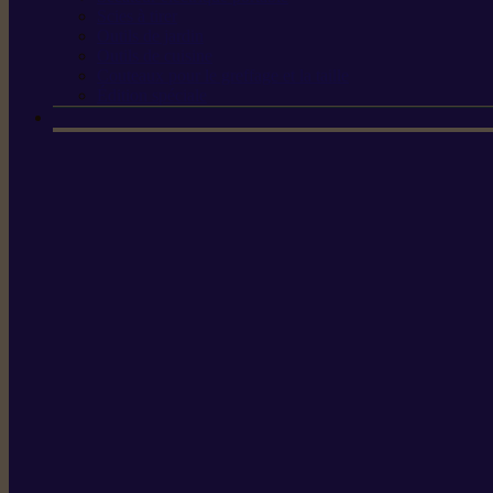
Scies à tirer
Outils de jardin
Outils de cuisine
Couteaux pour le greffage et la taille
Édition spéciale