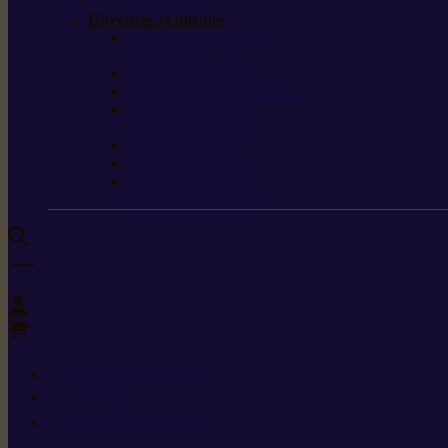
de protection
Directives et normes
Fiches de données de
sécurité
Carburants spéciaux
Directives sur les vibrations
Classes de protection
contre les coupures
Protection auditive
Classes de poussière
Caractéristiques des
vêtements de sécurité
0
+352 26 15 26
Contact
Demande de produit