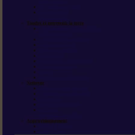
outils forestiers
Découpeuses à disque
Tronçonneuse à
pierre et à béton
Tondre et entretenir la terre
Coupe-bordures / Coupe-herbes /
Débroussailleuses
Tondeuses robots iMOW®
Tondeuses à gazon
Tondeuses mulching
Scarificateurs
Motoculteurs / motobineuses
Tracteurs tondeuses
Tarières
Atomiseurs / pulvérisateurs
Nettoyer
Nettoyeurs haute pression
Aspirateurs eau / poussière
Balayeuses
Broyeurs de végétaux
Souffleurs /
Aspirateurs de feuilles
Approvisionnement
Gestion d’énergie
Pompes à eau