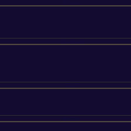
ETESIA
SUNSEEKER
SILKY
FELCO