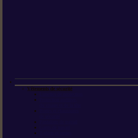
Vêtements de sécurité
Lunettes de protection
Protection auditive,
du visage et de la tête
Bottes et chaussures
de sécurité
Pantalons de travail
Gants de travail
T-shirts et vestes