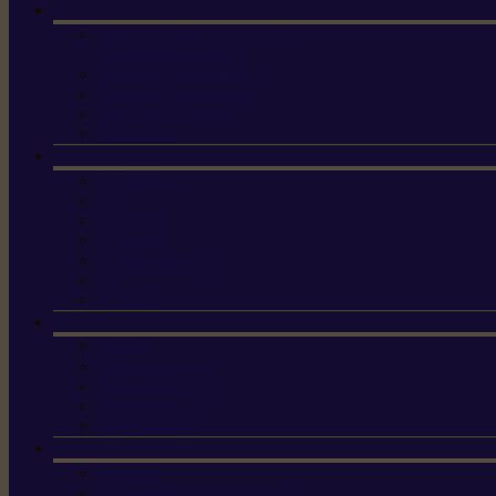
Machine à brosser et scarifier
les mauvaises herbes
Tondeuses tout-terrain
Tondeuses autoportées
Tondeuses à gazon
ET-Lander
X3 GEN-2
X4
X5 Gen 2
X7 Gen 2
X7 Plus Gen 2
X9
X9 Plus
Haches
Lames et pièces
Scies à perche
Scies fixes
Scies pliantes
Sécateurs
Sécateur électrique portable