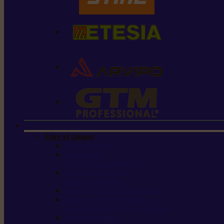
Scier et couper
Tronçonneuses
Taille-haies /
taille-haies sur perche
Perches élagueuses /
perches d’élagage
CombiSystème / MultiSystème
Scies de jardin / sécateurs /
coupe-branches / scies à branches
Haches / merlins /