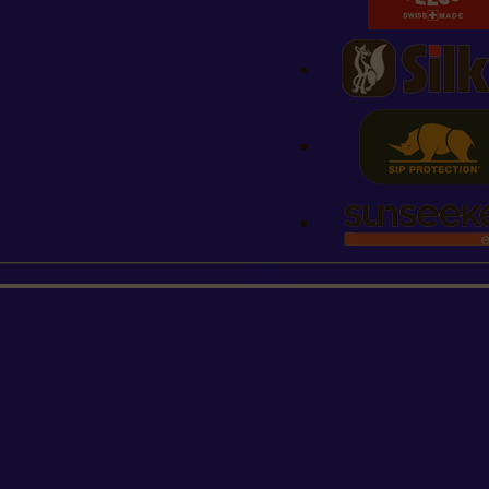
STIHL