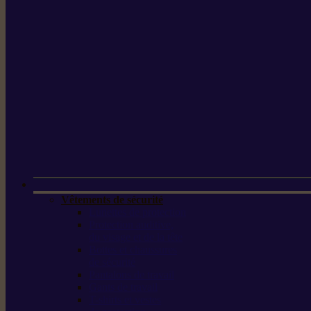
Vêtements de sécurité
Lunettes de protection
Protection auditive,
du visage et de la tête
Bottes et chaussures
de sécurité
Pantalons de travail
Gants de travail
T-shirts et vestes