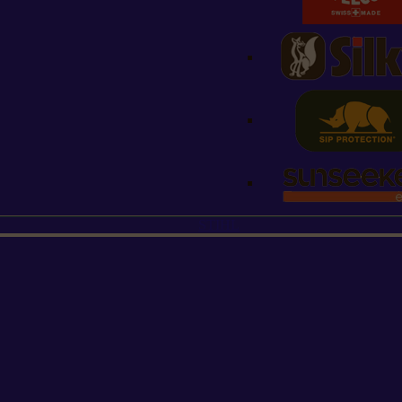
STIHL