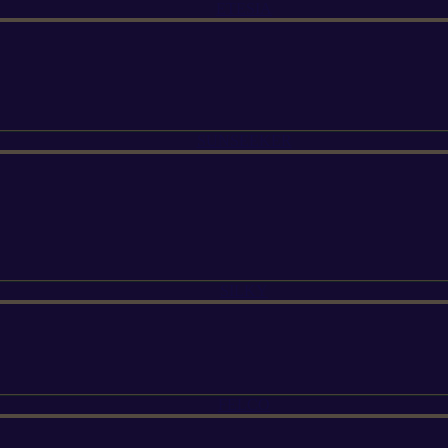
ETESIA
SUNSEEKER
SILKY
FELCO