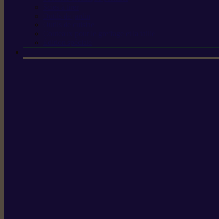
Scies à tirer
Outils de jardin
Outils de cuisine
Couteaux pour le greffage et la taille
Édition spéciale