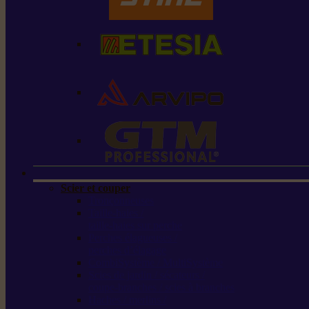
Scier et couper
Tronçonneuses
Taille-haies /
taille-haies sur perche
Perches élagueuses /
perches d’élagage
CombiSystème / MultiSystème
Scies de jardin / sécateurs /
coupe-branches / scies à branches
Haches / merlins /