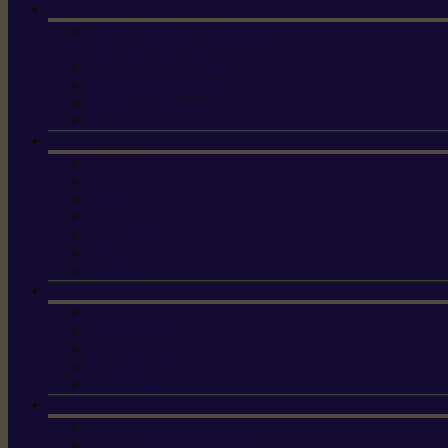
Machine à brosser et scarifier
les mauvaises herbes
Tondeuses tout-terrain
Tondeuses autoportées
Tondeuses à gazon
ET-Lander
X3 GEN-2
X4
X5 Gen 2
X7 Gen 2
X7 Plus Gen 2
X9
X9 Plus
Haches
Lames et pièces
Scies à perche
Scies fixes
Scies pliantes
Sécateurs
Sécateur électrique portable