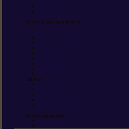
outils forestiers
Découpeuses à disque
Tronçonneuse à
pierre et à béton
Tondre et entretenir la terre
Coupe-bordures / Coupe-herbes /
Débroussailleuses
Tondeuses robots iMOW®
Tondeuses à gazon
Tondeuses mulching
Scarificateurs
Motoculteurs / motobineuses
Tracteurs tondeuses
Tarières
Atomiseurs / pulvérisateurs
Nettoyer
Nettoyeurs haute pression
Aspirateurs eau / poussière
Balayeuses
Broyeurs de végétaux
Souffleurs /
Aspirateurs de feuilles
Approvisionnement
Gestion d’énergie
Pompes à eau