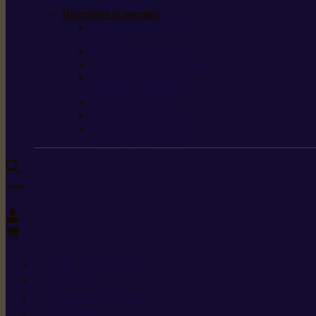
de protection
Directives et normes
Fiches de données de
sécurité
Carburants spéciaux
Directives sur les vibrations
Classes de protection
contre les coupures
Protection auditive
Classes de poussière
Caractéristiques des
vêtements de sécurité
0
+352 26 15 26
Contact
Demande de produit