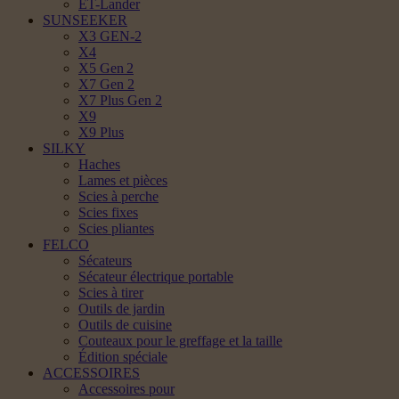
ET-Lander
SUNSEEKER
X3 GEN-2
X4
X5 Gen 2
X7 Gen 2
X7 Plus Gen 2
X9
X9 Plus
SILKY
Haches
Lames et pièces
Scies à perche
Scies fixes
Scies pliantes
FELCO
Sécateurs
Sécateur électrique portable
Scies à tirer
Outils de jardin
Outils de cuisine
Couteaux pour le greffage et la taille
Édition spéciale
ACCESSOIRES
Accessoires pour