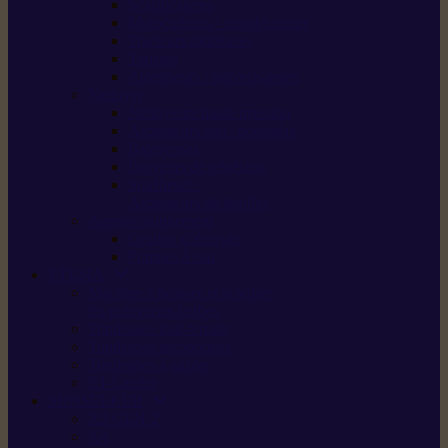
Scarificateurs
Motoculteurs / motobineuses
Tracteurs tondeuses
Tarières
Atomiseurs / pulvérisateurs
Nettoyer
Nettoyeurs haute pression
Aspirateurs eau / poussière
Balayeuses
Broyeurs de végétaux
Souffleurs /
Aspirateurs de feuilles
Approvisionnement
Gestion d’énergie
Pompes à eau
ETESIA
Machine à brosser et scarifier
les mauvaises herbes
Tondeuses tout-terrain
Tondeuses autoportées
Tondeuses à gazon
ET-Lander
SUNSEEKER
X3 GEN-2
X4