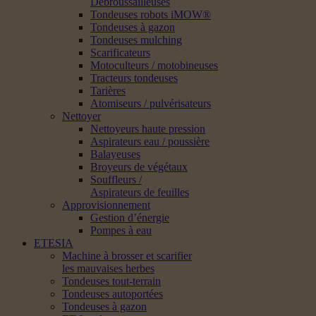
Débroussailleuses
Tondeuses robots iMOW®
Tondeuses à gazon
Tondeuses mulching
Scarificateurs
Motoculteurs / motobineuses
Tracteurs tondeuses
Tarières
Atomiseurs / pulvérisateurs
Nettoyer
Nettoyeurs haute pression
Aspirateurs eau / poussière
Balayeuses
Broyeurs de végétaux
Souffleurs /
Aspirateurs de feuilles
Approvisionnement
Gestion d’énergie
Pompes à eau
ETESIA
Machine à brosser et scarifier
les mauvaises herbes
Tondeuses tout-terrain
Tondeuses autoportées
Tondeuses à gazon