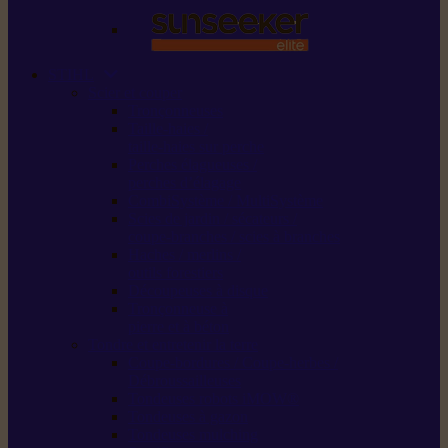
STIHL
Scier et couper
Tronçonneuses
Taille-haies /
taille-haies sur perche
Perches élagueuses /
perches d’élagage
CombiSystème / MultiSystème
Scies de jardin / sécateurs /
coupe-branches / scies à branches
Haches / merlins /
outils forestiers
Découpeuses à disque
Tronçonneuse à
pierre et à béton
Tondre et entretenir la terre
Coupe-bordures / Coupe-herbes /
Débroussailleuses
Tondeuses robots iMOW®
Tondeuses à gazon
Tondeuses mulching