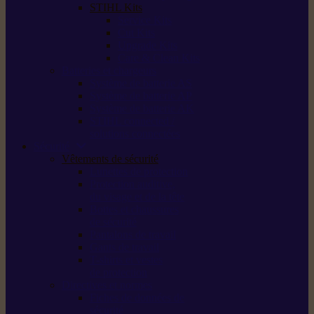
STIHL Kits
Service Kits
Cut Kits
Upgrade Kits
Care & Clean Kits
Batteries et chargeurs
Système de batterie AS
Système de batterie AP
Système de batterie AK
STIHL connected /
solutions connectées
Sécurité
Vêtements de sécurité
Lunettes de protection
Protection auditive,
du visage et de la tête
Bottes et chaussures
de sécurité
Pantalons de travail
Gants de travail
T-shirts et vestes
de protection
Directives et normes
Fiches de données de
sécurité