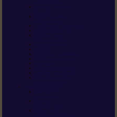
/ débroussailleuses
Souffleurs / aspirateurs
de feuilles
Perches élagueuses /
perches d’élagage
CombiSystème / MultiSystème
Tondeuses robots iMOW®
Tondeuses à gazon /
tondeuses mulching
Tracteurs tondeuses
Broyeurs
Motoculteurs / motobineuses
Pulvérisateurs / atomiseurs
Scarificateurs
Nettoyeurs haute pression
Aspirateurs eau / poussière
Tronçonneuse à pierre /
tronçonneuse à béton
Produits consommables
Huiles moteur /
huile-de-chaîne
Détergents /
Produits d’entretien
Bidons d’essence /
systèmes de remplissage