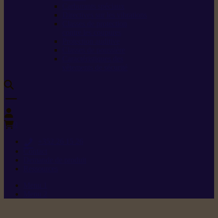
Carburants spéciaux
Directives sur les vibrations
Classes de protection
contre les coupures
Protection auditive
Classes de poussière
Caractéristiques des
vêtements de sécurité
0
+352 26 15 26
Contact
Demande de produit
Ressources
Menu 1
Menu 2