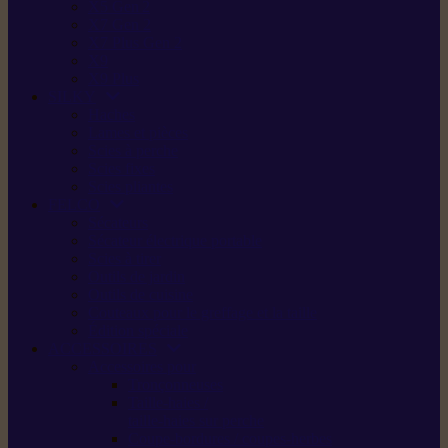
X5 Gen 2
X7 Gen 2
X7 Plus Gen 2
X9
X9 Plus
SILKY
Haches
Lames et pièces
Scies à perche
Scies fixes
Scies pliantes
FELCO
Sécateurs
Sécateur électrique portable
Scies à tirer
Outils de jardin
Outils de cuisine
Couteaux pour le greffage et la taille
Édition spéciale
ACCESSOIRES
Accessoires pour
Tronçonneuses
Taille-haies /
taille-haies sur perche
Coupe-bordures / coupes-herbes