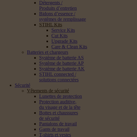
Détergents /
Produits d’entretien
Bidons d’essence /
systèmes de remplissage
STIHL Kits
Service Kits
Cut Kits
Upgrade Kits
Care & Clean Kits
Batteries et chargeurs
Système de batterie AS
Système de batterie AP
Système de batterie AK
STIHL connected /
solutions connectées
Sécurité
Vêtements de sécurité
Lunettes de protection
Protection auditive,
du visage et de la tête
Bottes et chaussures
de sécurité
Pantalons de travail
Gants de travail
T-shirts et vestes