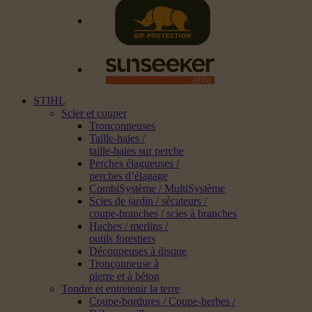
STIHL
Scier et couper
Tronçonneuses
Taille-haies /
taille-haies sur perche
Perches élagueuses /
perches d’élagage
CombiSystème / MultiSystème
Scies de jardin / sécateurs /
coupe-branches / scies à branches
Haches / merlins /
outils forestiers
Découpeuses à disque
Tronçonneuse à
pierre et à béton
Tondre et entretenir la terre
Coupe-bordures / Coupe-herbes /