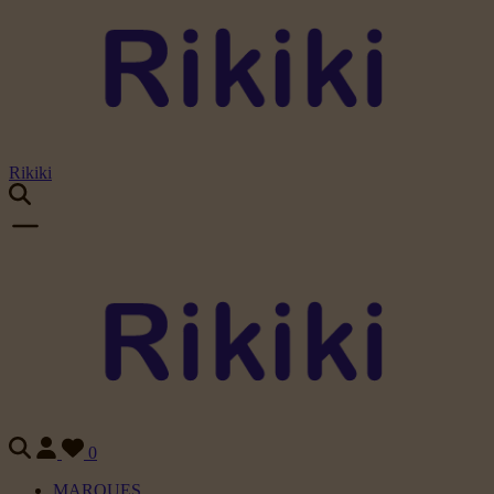
Rikiki
0
MARQUES