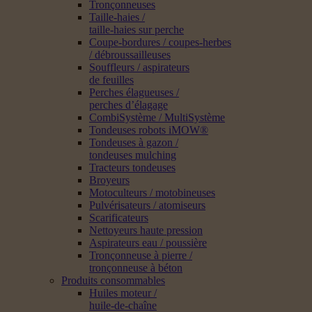
Tronçonneuses
Taille-haies /
taille-haies sur perche
Coupe-bordures / coupes-herbes
/ débroussailleuses
Souffleurs / aspirateurs
de feuilles
Perches élagueuses /
perches d’élagage
CombiSystème / MultiSystème
Tondeuses robots iMOW®
Tondeuses à gazon /
tondeuses mulching
Tracteurs tondeuses
Broyeurs
Motoculteurs / motobineuses
Pulvérisateurs / atomiseurs
Scarificateurs
Nettoyeurs haute pression
Aspirateurs eau / poussière
Tronçonneuse à pierre /
tronçonneuse à béton
Produits consommables
Huiles moteur /
huile-de-chaîne