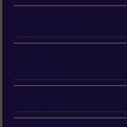
Machine à brosser et scarifier
les mauvaises herbes
Tondeuses tout-terrain
Tondeuses autoportées
Tondeuses à gazon
ET-Lander
X3 GEN-2
X4
X5 Gen 2
X7 Gen 2
X7 Plus Gen 2
X9
X9 Plus
Haches
Lames et pièces
Scies à perche
Scies fixes
Scies pliantes
Sécateurs
Sécateur électrique portable