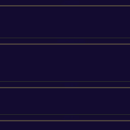
ETESIA
SUNSEEKER
SILKY
FELCO