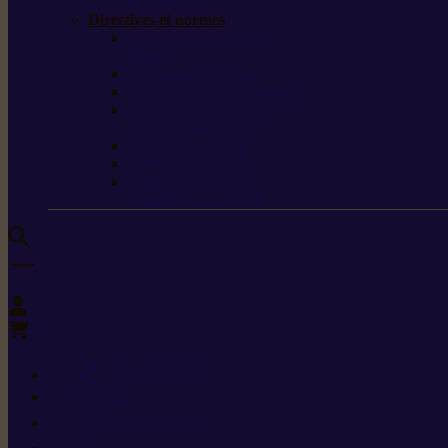
de protection
Directives et normes
Fiches de données de
sécurité
Carburants spéciaux
Directives sur les vibrations
Classes de protection
contre les coupures
Protection auditive
Classes de poussière
Caractéristiques des
vêtements de sécurité
0
+352 26 15 26
Contact
Demande de produit