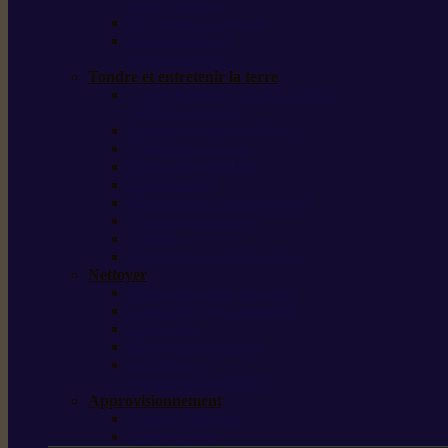
outils forestiers
Découpeuses à disque
Tronçonneuse à
pierre et à béton
Tondre et entretenir la terre
Coupe-bordures / Coupe-herbes /
Débroussailleuses
Tondeuses robots iMOW®
Tondeuses à gazon
Tondeuses mulching
Scarificateurs
Motoculteurs / motobineuses
Tracteurs tondeuses
Tarières
Atomiseurs / pulvérisateurs
Nettoyer
Nettoyeurs haute pression
Aspirateurs eau / poussière
Balayeuses
Broyeurs de végétaux
Souffleurs /
Aspirateurs de feuilles
Approvisionnement
Gestion d’énergie
Pompes à eau