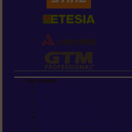
Scier et couper
Tronçonneuses
Taille-haies /
taille-haies sur perche
Perches élagueuses /
perches d’élagage
CombiSystème / MultiSystème
Scies de jardin / sécateurs /
coupe-branches / scies à branches
Haches / merlins /