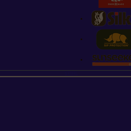
STIHL