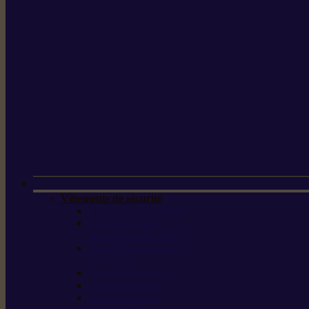
Vêtements de sécurité
Lunettes de protection
Protection auditive,
du visage et de la tête
Bottes et chaussures
de sécurité
Pantalons de travail
Gants de travail
T-shirts et vestes