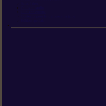
Scies à tirer
Outils de jardin
Outils de cuisine
Couteaux pour le greffage et la taille
Édition spéciale