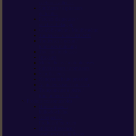
/ débroussailleuses
Souffleurs / aspirateurs
de feuilles
Perches élagueuses /
perches d’élagage
CombiSystème / MultiSystème
Tondeuses robots iMOW®
Tondeuses à gazon /
tondeuses mulching
Tracteurs tondeuses
Broyeurs
Motoculteurs / motobineuses
Pulvérisateurs / atomiseurs
Scarificateurs
Nettoyeurs haute pression
Aspirateurs eau / poussière
Tronçonneuse à pierre /
tronçonneuse à béton
Produits consommables
Huiles moteur /
huile-de-chaîne
Détergents /
Produits d’entretien
Bidons d’essence /
systèmes de remplissage