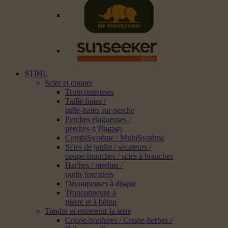
STIHL
Scier et couper
Tronçonneuses
Taille-haies /
taille-haies sur perche
Perches élagueuses /
perches d’élagage
CombiSystème / MultiSystème
Scies de jardin / sécateurs /
coupe-branches / scies à branches
Haches / merlins /
outils forestiers
Découpeuses à disque
Tronçonneuse à
pierre et à béton
Tondre et entretenir la terre
Coupe-bordures / Coupe-herbes /