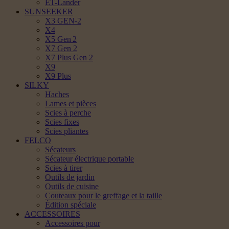
ET-Lander
SUNSEEKER
X3 GEN-2
X4
X5 Gen 2
X7 Gen 2
X7 Plus Gen 2
X9
X9 Plus
SILKY
Haches
Lames et pièces
Scies à perche
Scies fixes
Scies pliantes
FELCO
Sécateurs
Sécateur électrique portable
Scies à tirer
Outils de jardin
Outils de cuisine
Couteaux pour le greffage et la taille
Édition spéciale
ACCESSOIRES
Accessoires pour