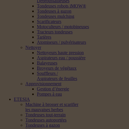
Débroussailleuses
Tondeuses robots iMOW®
Tondeuses à gazon
Tondeuses mulching
Scarificateurs
Motoculteurs / motobineuses
Tracteurs tondeuses
Tarières
Atomiseurs / pulvérisateurs
Nettoyer
Nettoyeurs haute pression
Aspirateurs eau / poussière
Balayeuses
Broyeurs de végétaux
Souffleurs /
Aspirateurs de feuilles
Approvisionnement
Gestion d’énergie
Pompes à eau
ETESIA
Machine à brosser et scarifier
les mauvaises herbes
Tondeuses tout-terrain
Tondeuses autoportées
Tondeuses à gazon