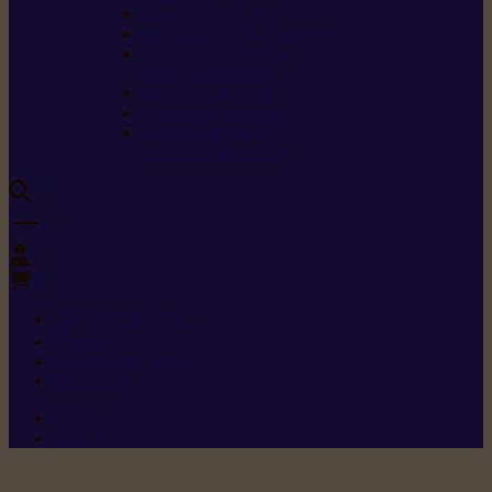
Carburants spéciaux
Directives sur les vibrations
Classes de protection
contre les coupures
Protection auditive
Classes de poussière
Caractéristiques des
vêtements de sécurité
0
+352 26 15 26
Contact
Demande de produit
Ressources
Menu 1
Menu 2