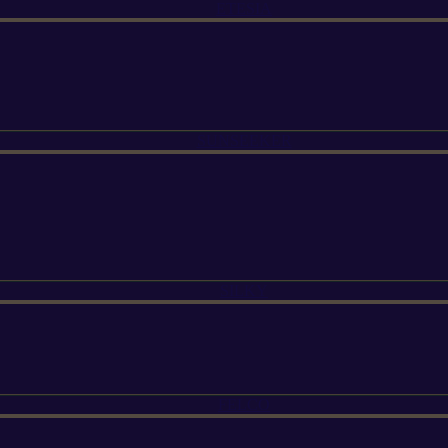
ETESIA
SUNSEEKER
SILKY
FELCO