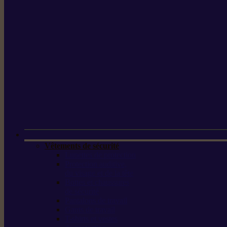
Vêtements de sécurité
Lunettes de protection
Protection auditive,
du visage et de la tête
Bottes et chaussures
de sécurité
Pantalons de travail
Gants de travail
T-shirts et vestes