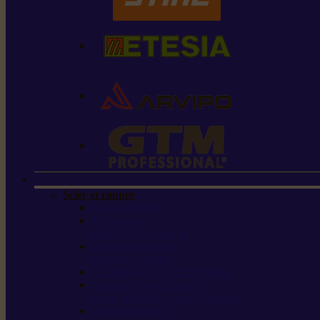
Scier et couper
Tronçonneuses
Taille-haies /
taille-haies sur perche
Perches élagueuses /
perches d’élagage
CombiSystème / MultiSystème
Scies de jardin / sécateurs /
coupe-branches / scies à branches
Haches / merlins /