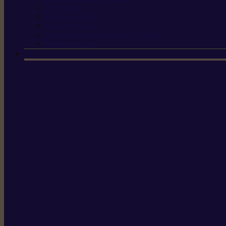
Scies à tirer
Outils de jardin
Outils de cuisine
Couteaux pour le greffage et la taille
Édition spéciale