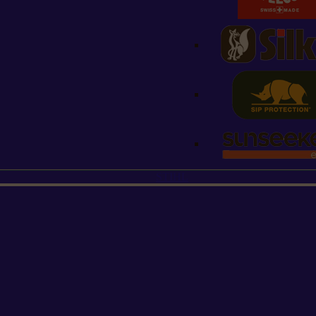
STIHL