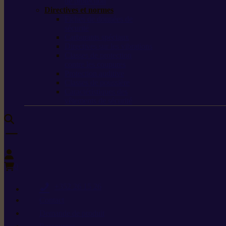
de protection
Directives et normes
Fiches de données de
sécurité
Carburants spéciaux
Directives sur les vibrations
Classes de protection
contre les coupures
Protection auditive
Classes de poussière
Caractéristiques des
vêtements de sécurité
0
+352 26 15 26
Contact
Demande de produit