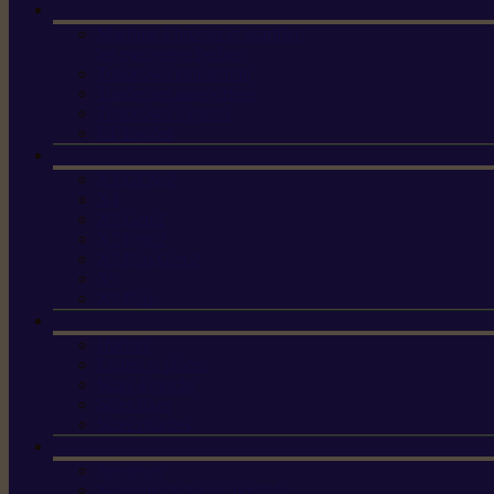
Machine à brosser et scarifier
les mauvaises herbes
Tondeuses tout-terrain
Tondeuses autoportées
Tondeuses à gazon
ET-Lander
X3 GEN-2
X4
X5 Gen 2
X7 Gen 2
X7 Plus Gen 2
X9
X9 Plus
Haches
Lames et pièces
Scies à perche
Scies fixes
Scies pliantes
Sécateurs
Sécateur électrique portable