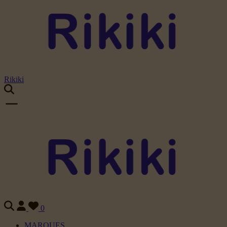
Rikiki
0
MARQUES