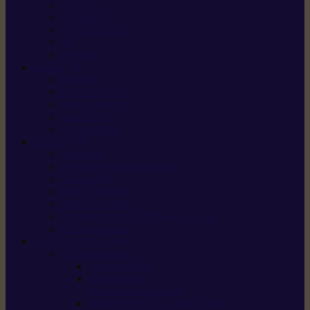
X5 Gen 2
X7 Gen 2
X7 Plus Gen 2
X9
X9 Plus
SILKY
Haches
Lames et pièces
Scies à perche
Scies fixes
Scies pliantes
FELCO
Sécateurs
Sécateur électrique portable
Scies à tirer
Outils de jardin
Outils de cuisine
Couteaux pour le greffage et la taille
Édition spéciale
ACCESSOIRES
Accessoires pour
Tronçonneuses
Taille-haies /
taille-haies sur perche
Coupe-bordures / coupes-herbes