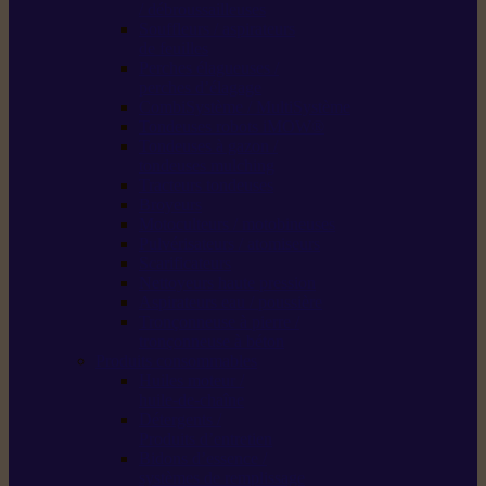
/ débroussailleuses
Souffleurs / aspirateurs
de feuilles
Perches élagueuses /
perches d’élagage
CombiSystème / MultiSystème
Tondeuses robots iMOW®
Tondeuses à gazon /
tondeuses mulching
Tracteurs tondeuses
Broyeurs
Motoculteurs / motobineuses
Pulvérisateurs / atomiseurs
Scarificateurs
Nettoyeurs haute pression
Aspirateurs eau / poussière
Tronçonneuse à pierre /
tronçonneuse à béton
Produits consommables
Huiles moteur /
huile-de-chaîne
Détergents /
Produits d’entretien
Bidons d’essence /
systèmes de remplissage