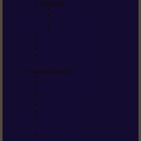
STIHL Kits
Service Kits
Cut Kits
Upgrade Kits
Care & Clean Kits
Batteries et chargeurs
Système de batterie AS
Système de batterie AP
Système de batterie AK
STIHL connected /
solutions connectées
Sécurité
Vêtements de sécurité
Lunettes de protection
Protection auditive,
du visage et de la tête
Bottes et chaussures
de sécurité
Pantalons de travail
Gants de travail
T-shirts et vestes
de protection
Directives et normes
Fiches de données de
sécurité