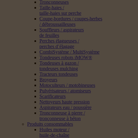
Tronçonneuses
Taille-haies /
taille-haies sur perche
Coupe-bordures / coupes-herbes
/ débroussailleuses
Souffleurs / aspirateurs
de feuilles
Perches élagueuses /
perches d’élagage
CombiSystème / MultiSystème
Tondeuses robots iMOW®
Tondeuses à gazon /
tondeuses mulching
Tracteurs tondeuses
Broyeurs
Motoculteurs / motobineuses
Pulvérisateurs / atomiseurs
Scarificateurs
Nettoyeurs haute pression
Aspirateurs eau / poussière
Tronçonneuse à pierre /
tronçonneuse à béton
Produits consommables
Huiles moteur /
huile-de-chaîne