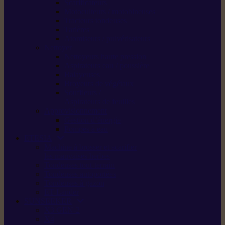
Scarificateurs
Motoculteurs / motobineuses
Tracteurs tondeuses
Tarières
Atomiseurs / pulvérisateurs
Nettoyer
Nettoyeurs haute pression
Aspirateurs eau / poussière
Balayeuses
Broyeurs de végétaux
Souffleurs /
Aspirateurs de feuilles
Approvisionnement
Gestion d’énergie
Pompes à eau
ETESIA
Machine à brosser et scarifier
les mauvaises herbes
Tondeuses tout-terrain
Tondeuses autoportées
Tondeuses à gazon
ET-Lander
SUNSEEKER
X3 GEN-2
X4