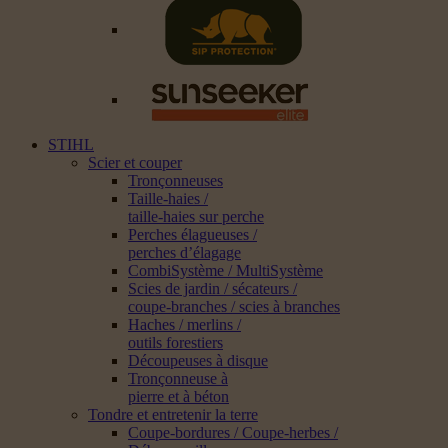
STIHL
Scier et couper
Tronçonneuses
Taille-haies /
taille-haies sur perche
Perches élagueuses /
perches d’élagage
CombiSystème / MultiSystème
Scies de jardin / sécateurs /
coupe-branches / scies à branches
Haches / merlins /
outils forestiers
Découpeuses à disque
Tronçonneuse à
pierre et à béton
Tondre et entretenir la terre
Coupe-bordures / Coupe-herbes /