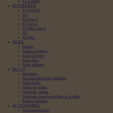
ET-Lander
SUNSEEKER
X3 GEN-2
X4
X5 Gen 2
X7 Gen 2
X7 Plus Gen 2
X9
X9 Plus
SILKY
Haches
Lames et pièces
Scies à perche
Scies fixes
Scies pliantes
FELCO
Sécateurs
Sécateur électrique portable
Scies à tirer
Outils de jardin
Outils de cuisine
Couteaux pour le greffage et la taille
Édition spéciale
ACCESSOIRES
Accessoires pour