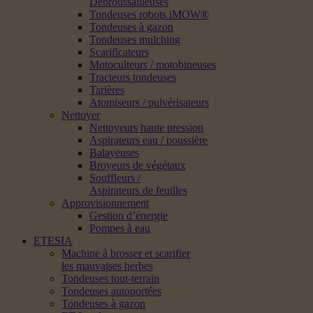
Débroussailleuses
Tondeuses robots iMOW®
Tondeuses à gazon
Tondeuses mulching
Scarificateurs
Motoculteurs / motobineuses
Tracteurs tondeuses
Tarières
Atomiseurs / pulvérisateurs
Nettoyer
Nettoyeurs haute pression
Aspirateurs eau / poussière
Balayeuses
Broyeurs de végétaux
Souffleurs /
Aspirateurs de feuilles
Approvisionnement
Gestion d’énergie
Pompes à eau
ETESIA
Machine à brosser et scarifier
les mauvaises herbes
Tondeuses tout-terrain
Tondeuses autoportées
Tondeuses à gazon