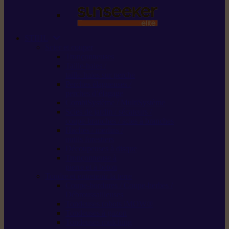
STIHL
Scier et couper
Tronçonneuses
Taille-haies /
taille-haies sur perche
Perches élagueuses /
perches d’élagage
CombiSystème / MultiSystème
Scies de jardin / sécateurs /
coupe-branches / scies à branches
Haches / merlins /
outils forestiers
Découpeuses à disque
Tronçonneuse à
pierre et à béton
Tondre et entretenir la terre
Coupe-bordures / Coupe-herbes /
Débroussailleuses
Tondeuses robots iMOW®
Tondeuses à gazon
Tondeuses mulching