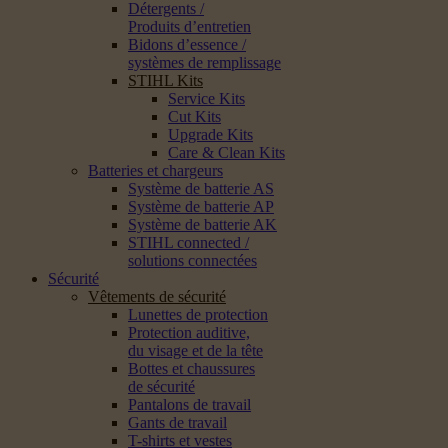
Détergents /
Produits d’entretien
Bidons d’essence /
systèmes de remplissage
STIHL Kits
Service Kits
Cut Kits
Upgrade Kits
Care & Clean Kits
Batteries et chargeurs
Système de batterie AS
Système de batterie AP
Système de batterie AK
STIHL connected /
solutions connectées
Sécurité
Vêtements de sécurité
Lunettes de protection
Protection auditive,
du visage et de la tête
Bottes et chaussures
de sécurité
Pantalons de travail
Gants de travail
T-shirts et vestes