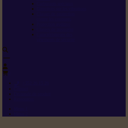
Carburants spéciaux
Directives sur les vibrations
Classes de protection
contre les coupures
Protection auditive
Classes de poussière
Caractéristiques des
vêtements de sécurité
0
+352 26 15 26
Contact
Demande de produit
Ressources
Menu 1
Menu 2