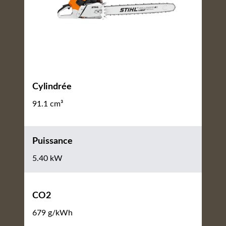
Cylindrée
91.1 cm³
Puissance
5.40 kW
CO2
679 g/kWh