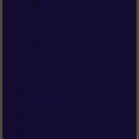
Scarificateurs
Motoculteurs / motobineuses
Tracteurs tondeuses
Tarières
Atomiseurs / pulvérisateurs
Nettoyer
Nettoyeurs haute pression
Aspirateurs eau / poussière
Balayeuses
Broyeurs de végétaux
Souffleurs /
Aspirateurs de feuilles
Approvisionnement
Gestion d’énergie
Pompes à eau
ETESIA
Machine à brosser et scarifier
les mauvaises herbes
Tondeuses tout-terrain
Tondeuses autoportées
Tondeuses à gazon
ET-Lander
SUNSEEKER
X3 GEN-2
X4