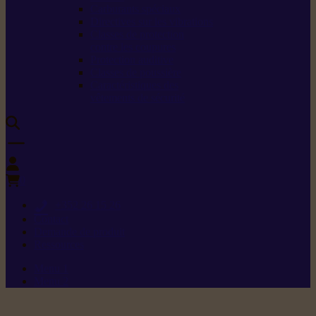
Carburants spéciaux
Directives sur les vibrations
Classes de protection
contre les coupures
Protection auditive
Classes de poussière
Caractéristiques des
vêtements de sécurité
0
+352 26 15 26
Contact
Demande de produit
Ressources
Menu 1
Menu 2