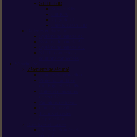
STIHL Kits
Service Kits
Cut Kits
Upgrade Kits
Care & Clean Kits
Batteries et chargeurs
Système de batterie AS
Système de batterie AP
Système de batterie AK
STIHL connected /
solutions connectées
Sécurité
Vêtements de sécurité
Lunettes de protection
Protection auditive,
du visage et de la tête
Bottes et chaussures
de sécurité
Pantalons de travail
Gants de travail
T-shirts et vestes
de protection
Directives et normes
Fiches de données de
sécurité