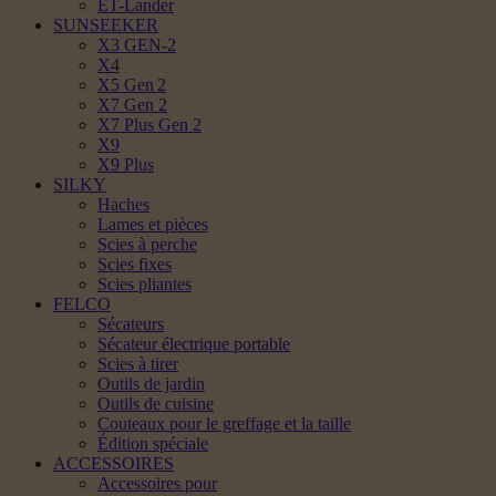
ET-Lander
SUNSEEKER
X3 GEN-2
X4
X5 Gen 2
X7 Gen 2
X7 Plus Gen 2
X9
X9 Plus
SILKY
Haches
Lames et pièces
Scies à perche
Scies fixes
Scies pliantes
FELCO
Sécateurs
Sécateur électrique portable
Scies à tirer
Outils de jardin
Outils de cuisine
Couteaux pour le greffage et la taille
Édition spéciale
ACCESSOIRES
Accessoires pour