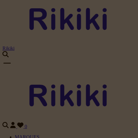
Rikiki
0
MARQUES