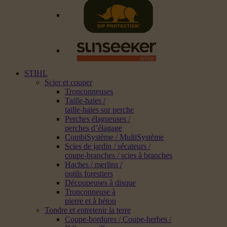
STIHL
Scier et couper
Tronçonneuses
Taille-haies /
taille-haies sur perche
Perches élagueuses /
perches d’élagage
CombiSystème / MultiSystème
Scies de jardin / sécateurs /
coupe-branches / scies à branches
Haches / merlins /
outils forestiers
Découpeuses à disque
Tronçonneuse à
pierre et à béton
Tondre et entretenir la terre
Coupe-bordures / Coupe-herbes /