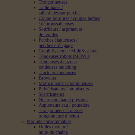
Tronçonneuses
Taille-haies /
taille-haies sur perche
Coupe-bordures / coupes-herbes
/ débroussailleuses
Souffleurs / aspirateurs
de feuilles
Perches élagueuses /
perches d’élagage
CombiSystème / MultiSystème
Tondeuses robots iMOW®
Tondeuses à gazon /
tondeuses mulching
Tracteurs tondeuses
Broyeurs
Motoculteurs / motobineuses
Pulvérisateurs / atomiseurs
Scarificateurs
Nettoyeurs haute pression
Aspirateurs eau / poussière
Tronçonneuse à pierre /
tronçonneuse à béton
Produits consommables
Huiles moteur /
huile-de-chaîne