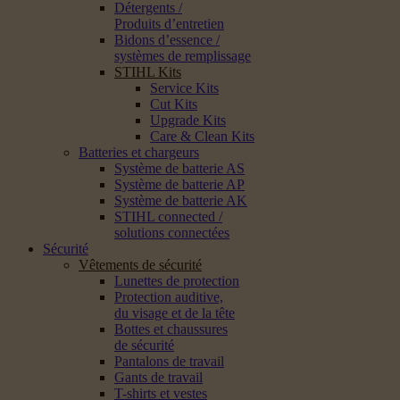
Détergents /
Produits d’entretien
Bidons d’essence /
systèmes de remplissage
STIHL Kits
Service Kits
Cut Kits
Upgrade Kits
Care & Clean Kits
Batteries et chargeurs
Système de batterie AS
Système de batterie AP
Système de batterie AK
STIHL connected /
solutions connectées
Sécurité
Vêtements de sécurité
Lunettes de protection
Protection auditive,
du visage et de la tête
Bottes et chaussures
de sécurité
Pantalons de travail
Gants de travail
T-shirts et vestes