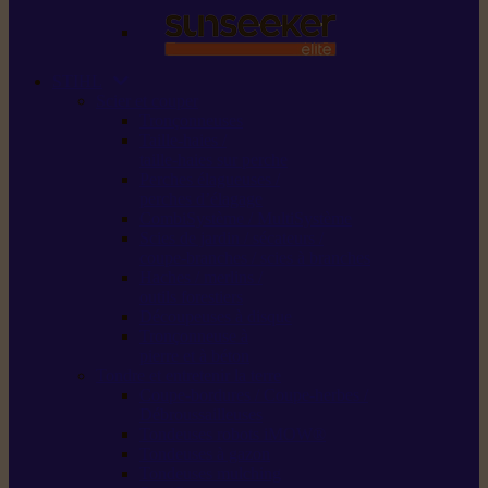
STIHL
Scier et couper
Tronçonneuses
Taille-haies /
taille-haies sur perche
Perches élagueuses /
perches d’élagage
CombiSystème / MultiSystème
Scies de jardin / sécateurs /
coupe-branches / scies à branches
Haches / merlins /
outils forestiers
Découpeuses à disque
Tronçonneuse à
pierre et à béton
Tondre et entretenir la terre
Coupe-bordures / Coupe-herbes /
Débroussailleuses
Tondeuses robots iMOW®
Tondeuses à gazon
Tondeuses mulching