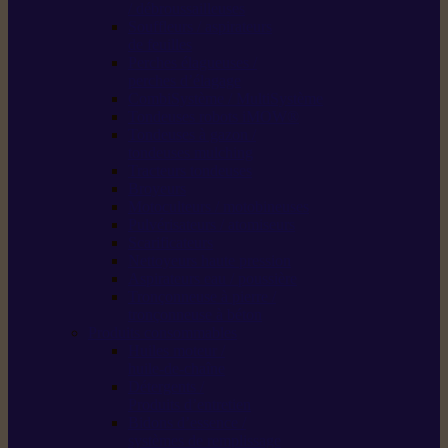
/ débroussailleuses
Souffleurs / aspirateurs
de feuilles
Perches élagueuses /
perches d’élagage
CombiSystème / MultiSystème
Tondeuses robots iMOW®
Tondeuses à gazon /
tondeuses mulching
Tracteurs tondeuses
Broyeurs
Motoculteurs / motobineuses
Pulvérisateurs / atomiseurs
Scarificateurs
Nettoyeurs haute pression
Aspirateurs eau / poussière
Tronçonneuse à pierre /
tronçonneuse à béton
Produits consommables
Huiles moteur /
huile-de-chaîne
Détergents /
Produits d’entretien
Bidons d’essence /
systèmes de remplissage