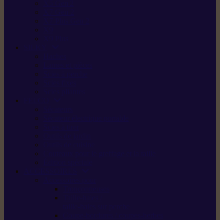
X5 Gen 2
X7 Gen 2
X7 Plus Gen 2
X9
X9 Plus
SILKY
Haches
Lames et pièces
Scies à perche
Scies fixes
Scies pliantes
FELCO
Sécateurs
Sécateur électrique portable
Scies à tirer
Outils de jardin
Outils de cuisine
Couteaux pour le greffage et la taille
Édition spéciale
ACCESSOIRES
Accessoires pour
Tronçonneuses
Taille-haies /
taille-haies sur perche
Coupe-bordures / coupes-herbes