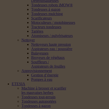
Débroussailleuses
Tondeuses robots iMOW®
Tondeuses à gazon
Tondeuses mulching
Scarificateurs
Motoculteurs / motobineuses
Tracteurs tondeuses
Tarières
Atomiseurs / pulvérisateurs
Nettoyer
Nettoyeurs haute pression
Aspirateurs eau / poussière
Balayeuses
Broyeurs de végétaux
Souffleurs /
Aspirateurs de feuilles
Approvisionnement
Gestion d’énergie
Pompes à eau
ETESIA
Machine à brosser et scarifier
les mauvaises herbes
Tondeuses tout-terrain
Tondeuses autoportées
Tondeuses à gazon