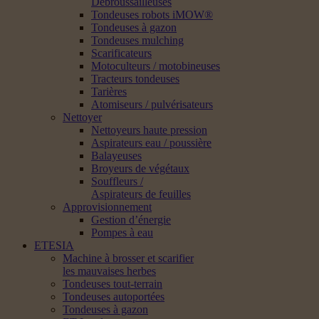
Débroussailleuses
Tondeuses robots iMOW®
Tondeuses à gazon
Tondeuses mulching
Scarificateurs
Motoculteurs / motobineuses
Tracteurs tondeuses
Tarières
Atomiseurs / pulvérisateurs
Nettoyer
Nettoyeurs haute pression
Aspirateurs eau / poussière
Balayeuses
Broyeurs de végétaux
Souffleurs /
Aspirateurs de feuilles
Approvisionnement
Gestion d’énergie
Pompes à eau
ETESIA
Machine à brosser et scarifier
les mauvaises herbes
Tondeuses tout-terrain
Tondeuses autoportées
Tondeuses à gazon