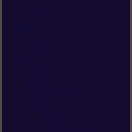
X5 Gen 2
X7 Gen 2
X7 Plus Gen 2
X9
X9 Plus
SILKY
Haches
Lames et pièces
Scies à perche
Scies fixes
Scies pliantes
FELCO
Sécateurs
Sécateur électrique portable
Scies à tirer
Outils de jardin
Outils de cuisine
Couteaux pour le greffage et la taille
Édition spéciale
ACCESSOIRES
Accessoires pour
Tronçonneuses
Taille-haies /
taille-haies sur perche
Coupe-bordures / coupes-herbes