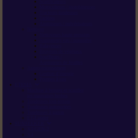
Scarificateurs
Motoculteurs / motobineuses
Tracteurs tondeuses
Tarières
Atomiseurs / pulvérisateurs
Nettoyer
Nettoyeurs haute pression
Aspirateurs eau / poussière
Balayeuses
Broyeurs de végétaux
Souffleurs /
Aspirateurs de feuilles
Approvisionnement
Gestion d’énergie
Pompes à eau
ETESIA
Machine à brosser et scarifier
les mauvaises herbes
Tondeuses tout-terrain
Tondeuses autoportées
Tondeuses à gazon
ET-Lander
SUNSEEKER
X3 GEN-2
X4