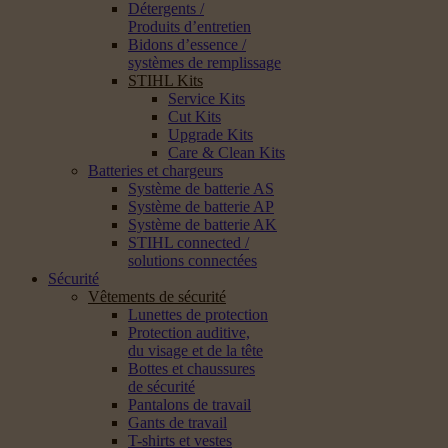
Détergents /
Produits d’entretien
Bidons d’essence /
systèmes de remplissage
STIHL Kits
Service Kits
Cut Kits
Upgrade Kits
Care & Clean Kits
Batteries et chargeurs
Système de batterie AS
Système de batterie AP
Système de batterie AK
STIHL connected /
solutions connectées
Sécurité
Vêtements de sécurité
Lunettes de protection
Protection auditive,
du visage et de la tête
Bottes et chaussures
de sécurité
Pantalons de travail
Gants de travail
T-shirts et vestes