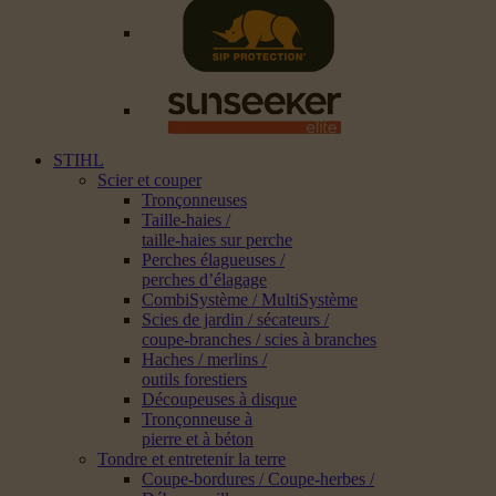
STIHL
Scier et couper
Tronçonneuses
Taille-haies /
taille-haies sur perche
Perches élagueuses /
perches d’élagage
CombiSystème / MultiSystème
Scies de jardin / sécateurs /
coupe-branches / scies à branches
Haches / merlins /
outils forestiers
Découpeuses à disque
Tronçonneuse à
pierre et à béton
Tondre et entretenir la terre
Coupe-bordures / Coupe-herbes /