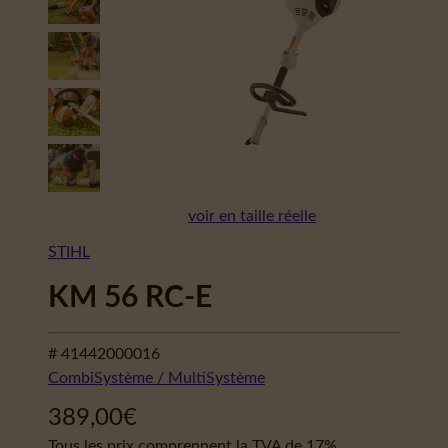
voir en taille réelle
STIHL
KM 56 RC-E
# 41442000016
CombiSystème / MultiSystème
389,00
€
Tous les prix comprennent la TVA de 17%.