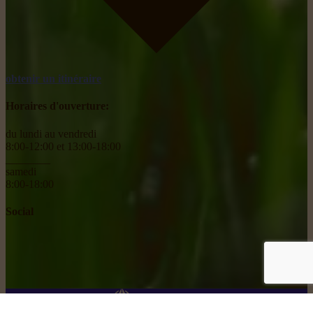
obtenir un itinéraire
Horaires d'ouverture:
du lundi au vendredi
8:00-12:00 et 13:00-18:00
________
samedi
8:00-18:00
Social
© 2026 Rikiki
|
Site par