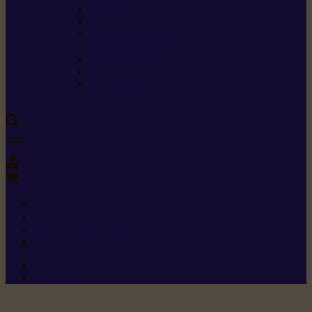
Carburants spéciaux
Directives sur les vibrations
Classes de protection
contre les coupures
Protection auditive
Classes de poussière
Caractéristiques des
vêtements de sécurité
0
+352 26 15 26
Contact
Demande de produit
Ressources
Menu 1
Menu 2