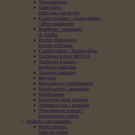
Tronçonneuses
Taille-haies /
taille-haies sur perche
Coupe-bordures / coupes-herbes
/ débroussailleuses
Souffleurs / aspirateurs
de feuilles
Perches élagueuses /
perches d’élagage
CombiSystème / MultiSystème
Tondeuses robots iMOW®
Tondeuses à gazon /
tondeuses mulching
Tracteurs tondeuses
Broyeurs
Motoculteurs / motobineuses
Pulvérisateurs / atomiseurs
Scarificateurs
Nettoyeurs haute pression
Aspirateurs eau / poussière
Tronçonneuse à pierre /
tronçonneuse à béton
Produits consommables
Huiles moteur /
huile-de-chaîne