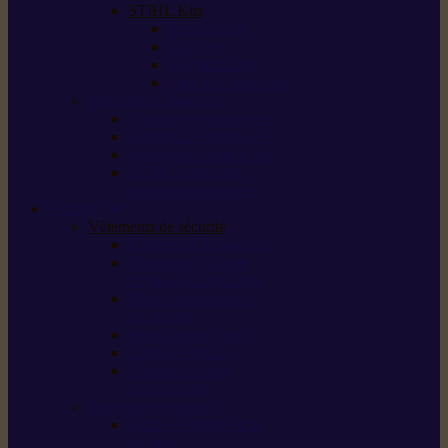
STIHL Kits
Service Kits
Cut Kits
Upgrade Kits
Care & Clean Kits
Batteries et chargeurs
Système de batterie AS
Système de batterie AP
Système de batterie AK
STIHL connected /
solutions connectées
Sécurité
Vêtements de sécurité
Lunettes de protection
Protection auditive,
du visage et de la tête
Bottes et chaussures
de sécurité
Pantalons de travail
Gants de travail
T-shirts et vestes
de protection
Directives et normes
Fiches de données de
sécurité