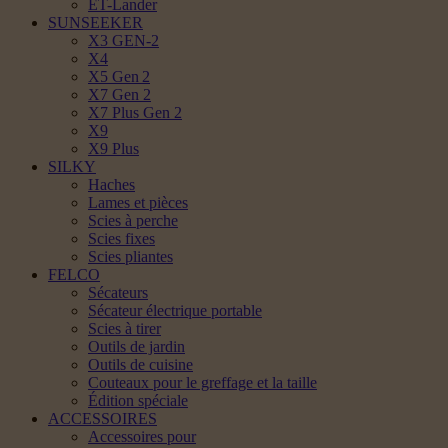
ET-Lander
SUNSEEKER
X3 GEN-2
X4
X5 Gen 2
X7 Gen 2
X7 Plus Gen 2
X9
X9 Plus
SILKY
Haches
Lames et pièces
Scies à perche
Scies fixes
Scies pliantes
FELCO
Sécateurs
Sécateur électrique portable
Scies à tirer
Outils de jardin
Outils de cuisine
Couteaux pour le greffage et la taille
Édition spéciale
ACCESSOIRES
Accessoires pour