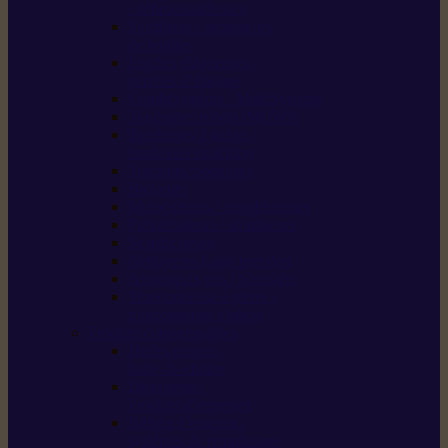
/ débroussailleuses
Souffleurs / aspirateurs
de feuilles
Perches élagueuses /
perches d’élagage
CombiSystème / MultiSystème
Tondeuses robots iMOW®
Tondeuses à gazon /
tondeuses mulching
Tracteurs tondeuses
Broyeurs
Motoculteurs / motobineuses
Pulvérisateurs / atomiseurs
Scarificateurs
Nettoyeurs haute pression
Aspirateurs eau / poussière
Tronçonneuse à pierre /
tronçonneuse à béton
Produits consommables
Huiles moteur /
huile-de-chaîne
Détergents /
Produits d’entretien
Bidons d’essence /
systèmes de remplissage