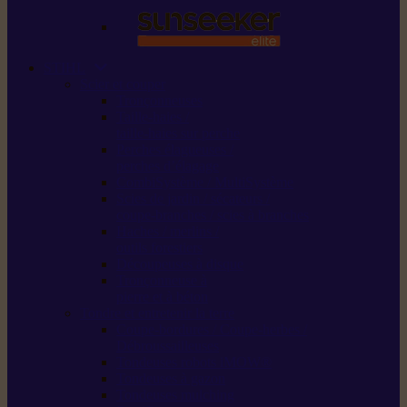
STIHL
Scier et couper
Tronçonneuses
Taille-haies /
taille-haies sur perche
Perches élagueuses /
perches d’élagage
CombiSystème / MultiSystème
Scies de jardin / sécateurs /
coupe-branches / scies à branches
Haches / merlins /
outils forestiers
Découpeuses à disque
Tronçonneuse à
pierre et à béton
Tondre et entretenir la terre
Coupe-bordures / Coupe-herbes /
Débroussailleuses
Tondeuses robots iMOW®
Tondeuses à gazon
Tondeuses mulching