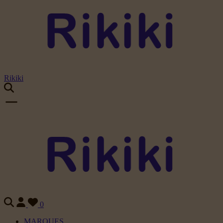
Rikiki
0
MARQUES